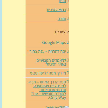
פריון
רפואה סינית
תזונה
קישורים
Google Maps
יוגה דהרמה – ענת צחור
למאמרים מקצועיים
באתר "סינית"
מדריך מפה לריפוי טבעי
ספר הדרך האחת – מבוא
למדיטציית ויפאסאנה.
תרגום: ענת צחור.
להורדה חופשית – The
Only Way.