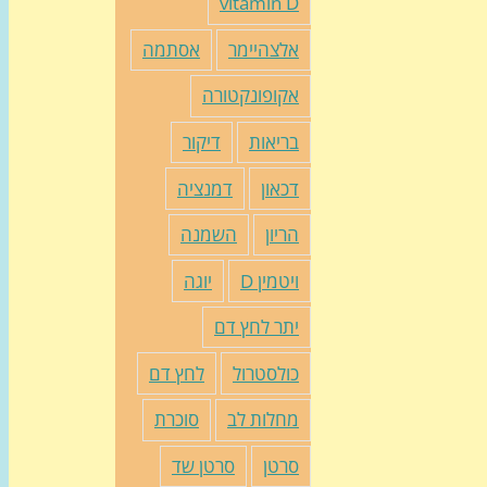
vitamin D
אלצהיימר
אסתמה
אקופונקטורה
בריאות
דיקור
דכאון
דמנציה
הריון
השמנה
ויטמין D
יוגה
יתר לחץ דם
כולסטרול
לחץ דם
מחלות לב
סוכרת
סרטן
סרטן שד