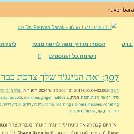
ruvenbar
 ברק
הספר: מדריך מפה לריפוי טבעי
ליצירת 
רשימת כל הפוסטים
307: ואת הג'ינג'ר שלך צרכת כבר היום?
ראובן
26 בינואר 2024
2024-01-26T18:05:34+02:00
|
קטגוריות:
אורח חיים
,
ברי
כללי
,
רפואה סינית
,
תזונה
|
תגיות:
,
halitosis
,
ginger
,
diarrhea
,
cold
,
edicine
vomiting
,
nausea
,
morning sickness
,
בחילה
,
ג'ינג'ר
,
דימום ווגינלי
,
דלקת פ
הריון
,
חום
,
קור
,
שלשול
|
0 תגובות
Jiāng, (בה מבדילים בין ג'ינג'ר טרי Sheng Jiang 生姜 לג'ינג'ר מיובש