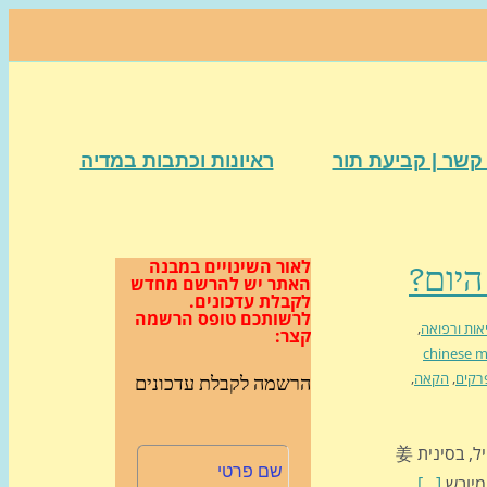
קשר | קביעת תור
ראיונות וכתבות במדיה
לאור השינויים במבנה
האתר
יש להרשם מחדש
לקבלת עדכונים.
לרשותכם טופס הרשמה
אות ורפואה
,
קצר:
chinese m
רקים
,
הקאה
,
הרשמה לקבלת עדכונים
אז היום קצת רפואה סינית על ג'ינג'ר: ג'ינג'ר, בעברית צחה זנגוויל, בסינית 姜
[...]