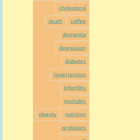
cholesterol
death
coffee
dementia
depression
diabetes
hypertension
infertility
mortality
obesity
nutrition
probiotics