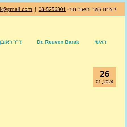
דלג
ליצירת קשר ותיאום תור-
03-5256801
|
ak@gmail.com
לתוכן
ראשי
Dr. Reuven Barak
ד"ר ראובן
26
2024, 01