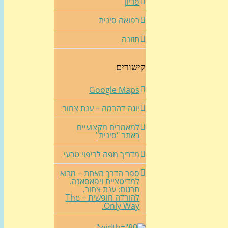
פריון
רפואה סינית
תזונה
קישורים
Google Maps
יוגה דהרמה – ענת צחור
למאמרים מקצועיים
באתר "סינית"
מדריך מפה לריפוי טבעי
ספר הדרך האחת – מבוא
למדיטציית ויפאסאנה.
תרגום: ענת צחור.
להורדה חופשית – The
Only Way.