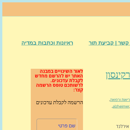
קשר | קביעת תור
ראיונות וכתבות במדיה
לאור השינויים במבנה
קינסון
האתר
יש להרשם מחדש
לקבלת עדכונים.
לרשותכם טופס הרשמה
קצר:
יאות ורפואה
,
הרשמה לקבלת עדכונים
,
alzheimer
happy hol צוות חוקרים מאוניברסיטת אלסטר ULSTER, אירלנד