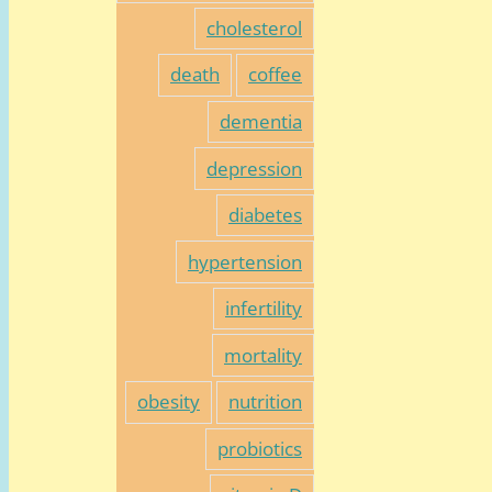
cholesterol
death
coffee
dementia
depression
diabetes
hypertension
infertility
mortality
obesity
nutrition
probiotics