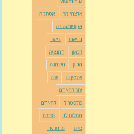
vitamin D
אלצהיימר
אסתמה
אקופונקטורה
בריאות
דיקור
דכאון
דמנציה
הריון
השמנה
ויטמין D
יוגה
יתר לחץ דם
כולסטרול
לחץ דם
מחלות לב
סוכרת
סרטן
סרטן שד