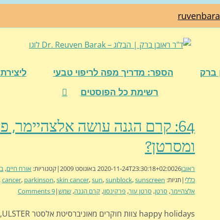
ruvenbar
 ברק
הספר: מדריך מפה לריפוי טבעי
ליצירת 
רשימת כל הפוסטים
64: קרם הגנה עושה אלצהיימר, פר
ומסרטן?
ראובן
26 באוגוסט 2009
2020-11-24T23:30:18+02:00
|
קטגוריות:
אורח חיים
,
בר
כללי
|
תגיות:
sunscreen
,
sunblock
,
sun
,
skin cancer
,
parkinson
,
cancer
,
אלצהיימר
,
סרטן
,
סרטן עור
,
פרקינסון
,
קרם הגנה
,
שמש
|
9 Comments
idays