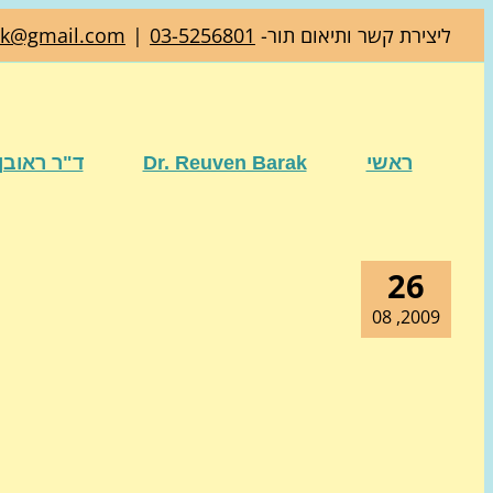
דלג
ליצירת קשר ותיאום תור-
03-5256801
|
ak@gmail.com
לתוכן
ראשי
Dr. Reuven Barak
ד"ר ראובן
26
2009, 08