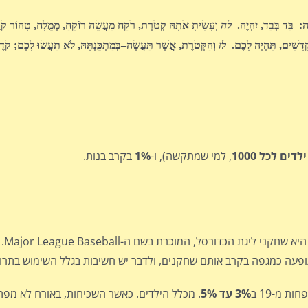
ָה: בַּד בְּבַד, יִהְיֶה.
לה
וְעָשִׂיתָ אֹתָהּ קְטֹרֶת, רֹקַח מַעֲשֵׂה רוֹקֵחַ, מְמֻלָּח, טָהוֹר ק
 קָדָשִׁים, תִּהְיֶה לָכֶם.
לז
וְהַקְּטֹרֶת, אֲשֶׁר תַּעֲשֶׂה–בְּמַתְכֻּנְתָּהּ, לֹא תַעֲשׂוּ לָכֶם; קֹדֶ
, למי שמתקשה), ו-
1%
בקרב בנות.
מוכרת בשם ה-Major League Baseball. בשנת 2009 אובחנו
ות מ-19 ב
3% עד 5%
. מכלל הילדים. כאשר השכיחות, באורח לא מפתי