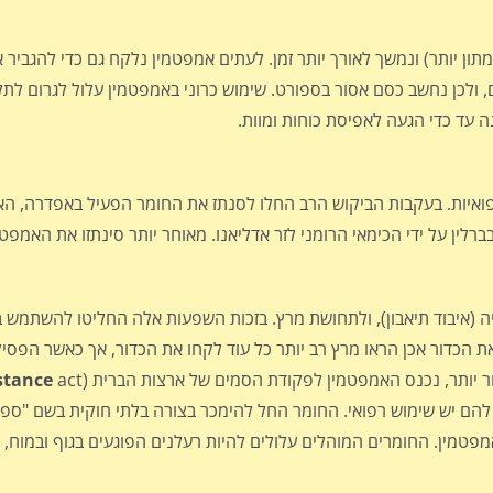
ן יותר) ונמשך לאורך יותר זמן. לעתים אמפטמין נלקח גם כדי להגביר 
כן נחשב כסם אסור בספורט. שימוש כרוני באמפטמין עלול לגרום לתלו
ה עד כדי הגעה לאפיסת כוחות ומוות.
יות. בעקבות הביקוש הרב החלו לסנתז את החומר הפעיל באפדרה, הא
ום כתרופה) בצורה מסחרית. האמפטמין סונטז לראשונה ב-1887 בברלין על ידי הכימאי הרומני לזר אדליאנו. מאוחר יותר סינ
ה (איבוד תיאבון), ולתחושת מרץ. בזכות השפעות אלה החליטו להשתמש בו
ת הכדור אכן הראו מרץ רב יותר כל עוד לקחו את הכדור, אך כאשר הפסיקו
חר יותר, נכנס האמפטמין לפקודת הסמים של ארצות הברית (
stance
להם יש שימוש רפואי. החומר החל להימכר בצורה בלתי חוקית בשם "ספ
כיל אפילו רק כ־5% של החומר הפעיל אמפטמין. החומרים המוהלים עלולים להיות רעלנים הפוגעים בגוף