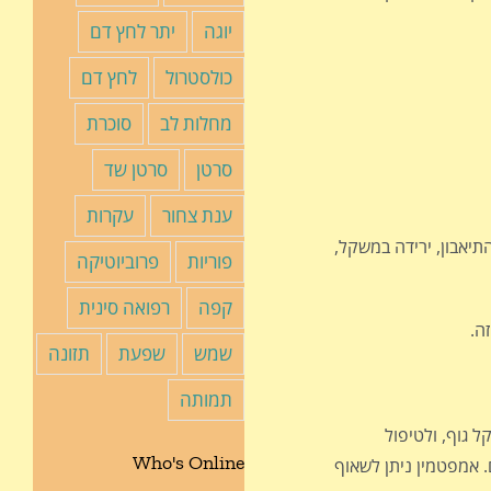
יוגה
יתר לחץ דם
כולסטרול
לחץ דם
מחלות לב
סוכרת
סרטן
סרטן שד
ענת צחור
עקרות
יאבון, ירידה במשקל,
פוריות
פרוביוטיקה
קפה
רפואה סינית
ה.
שמש
שפעת
תזונה
תמותה
 גוף, ולטיפול
Who's Online
. אמפטמין ניתן לשאוף