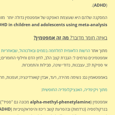
).
ADHD
(
המסקנה שלהם היא שעוצמת האפקט של אמפטמין גדולה יותר מזו ש
DHD in children and adolescents using meta-analysis
באיזה חומר מדובר?
מה זה אמפטמין?
מתוך אתר
הרשות הלאומית למלחמה בסמים ובאלכוהול, שבאחריות ה
אמפטמינים גורמים ל: הגברת קצב הלב, לחץ הדם וחילוף החומרים; 
אי ספיקת לב, עצבנות, נדודי שינה, סבילות והתמכרות.
באמפטאמין גם: נשימה מהירה, רעד, אבדן קואורדינציה; זעפנות, חרד
מתוך ויקיפדיה, האנציקלופדיה החופשית
:
אמפטמין (
alpha-methyl-phenetylamine
מכונה גם "ספיד") 
בנרקולפסיה (נרדמות) ובהפרעת קשב ריכוז והיפראקטיביות (
ADHD