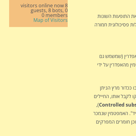
8 visitors online now
8 bots,
0 guests,
0 members
את התופעות השונות
Map of Visitors
ת פסיכולוגית חמורה
פדרין (שמשמש גם
תזו את האמפטמין מהאפדרין על ידי
 ככדור מרץ הניתן
 לקבל אותו, החיילים
act),
Controlled
sub
יד". האמפטמין שנמכר
 ובמוח, וכן חומרים המפרקים