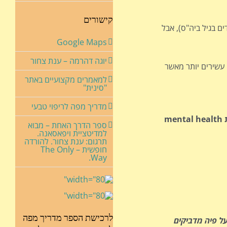
קישורים
ם בגיל ביה"ס), אבל
Google Maps
יוגה דהרמה – ענת צחור
 עשירים יותר מאשר
למאמרים מקצועיים באתר
"סינית"
מדריך מפה לריפוי טבעי
כהפרעת בריאות נפשית mental health
ספר הדרך האחת – מבוא
למדיטציית ויפאסאנה.
תרגום: ענת צחור. להורדה
חופשית – The Only
Way.
לרכישת הספר מדריך מפה
ל פיה מדביקים