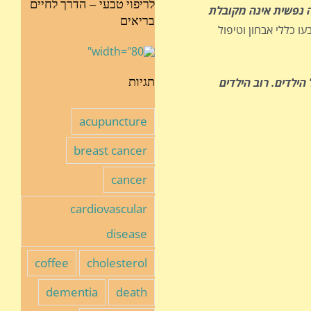
לריפוי טבעי – הדרך לחיים
ה נפשית אינה מקובלת
בריאים
 קבעו כללי אבחון וטיפול
תגיות
 הקיימת בקרב 5 ל-8 אחוזים מכלל הילדים. רוב הילדים
acupuncture
breast cancer
cancer
cardiovascular
disease
coffee
cholesterol
dementia
death