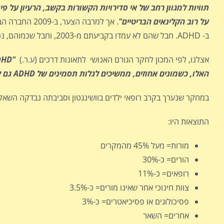
תוויות למגוון רחב של אי סדירויות הקשורות בקשב, הרעיון על 
על רוב הקלינאים הבריטיים"
. אך למרבה ה
ב- ADHD. חבל שהם לא עמדו בקביעתם מ-2003, וחבל שכמוהם, נכנע ונוהר כל העולם אחרי האמריקאים…
אצלנו, לפי המכון לחקר הגורם האנושי לתאונות דרכים (ע.ר.)
האלו, כשמונים אחוזים, ממשיכים לגלות תסמינים של ADHD גם לאחר גיל ההתבגרות".
במחקר שנערך בקרב רופאי ילדים בוושינגטון וסביבתה נבדקה השאלה מי המאבחן
התוצאות היו:
מורות= מעל 45% מהמקרים
הורים= כ-30%
רופאים= כ-11%
צוות חינוכי אחר שאינו מורים= כ-3.5%
פסיכולוגים או פסיכיאטרים= כ-3%
אחרים= השאר