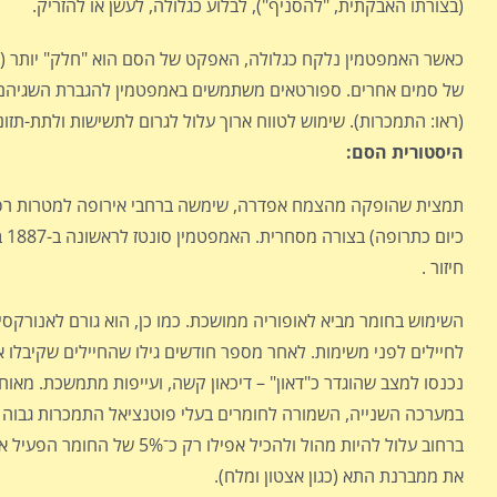
(בצורתו האבקתית, "להסניף"), לבלוע כגלולה, לעשן או להזריק.
כאשר האמפטמין נלקח כגלולה, האפקט של הסם הוא "חלק" יותר (מתו
של סמים אחרים. ספורטאים משתמשים באמפטמין להגברת השגיהם, ול
(ראו: התמכרות). שימוש לטווח ארוך עלול לגרום לתשישות ולתת-תזונ
היסטורית הסם:
תמצית שהופקה מהצמח אפדרה, שימשה ברחבי אירופה למטרות רפוא
כי
חיזור .
השימוש בחומר מביא לאופוריה ממושכת. כמו כן, הוא גורם לאנורקסי
לחיילים לפני משימות. לאחר מספר חודשים גילו שהחיילים שקיבלו א
נכנסו למצב שהוגדר כ"דאון" – דיכאון קשה, ועייפות מתמשכת. מאו
במערכה השנייה, השמורה לחומרים בעלי פוטנציאל התמכרות גבוה 
ברחוב עלול להיות מהול ולה
את ממברנת התא (כגון אצטון ומלח).