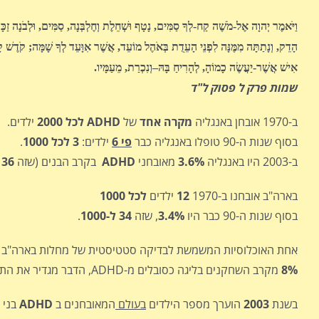
וַיֹּאמֶר יְהוָה אֶל-מֹשֶׁה קַח-לְךָ סַמִּים, נָטָף וּשְׁחֵלֶת וְחֶלְבְּנָה, סַמִּים, וּלְבֹנָה זַכּ
הָדֵק, וְנָתַתָּה מִמֶּנָּה לִפְנֵי הָעֵדֻת בְּאֹהֶל מוֹעֵד, אֲשֶׁר אִוָּעֵד לְךָ שָׁמָּה; קֹדֶשׁ
אִישׁ אֲשֶׁר-יַעֲשֶׂה כָמוֹהָ, לְהָרִיחַ בָּהּ–וְנִכְרַת, מֵעַמָּיו.
שמות פרק ל פסוק ל"ד
ב-1970 אובחן באנגליה
מקרה אחד
של
ADHD לכל 2000
ילדים.
בסוף שנות ה-90 טופלו באנגליה כבר
פי 6
ילדים:
3 לכל 1000
.
ב-2003 היו באנגליה
3.6%
מאובחני
ADHD
בקרב הבנים (שזה
36 ילדים לכל 1000
בארה"ב אובחנו ב-1970
12
ילדים
לכל 1000
בסוף שנות ה-90 כבר היו
3.4%
, שזה
34 ל-1000
.
אחת האוכלוסיות המשמשת לבדיקה סטטיסטית של מחלות בארה"ב היא שחקני ליגת הכדורסל, ה
8%
מקרב השחקנים בליגה כסובלים מ-ADHD, הדבר מגדיר את התופעה כמגפה בקרב אותם שחקנים, ולדבר יש חשיבות בגלל השימוש בתרופות בקרב ספורטאים.
בשנת
2003
הוערך מספר הילדים
בעולם
המאובחנים ב
ADHD
בני פח