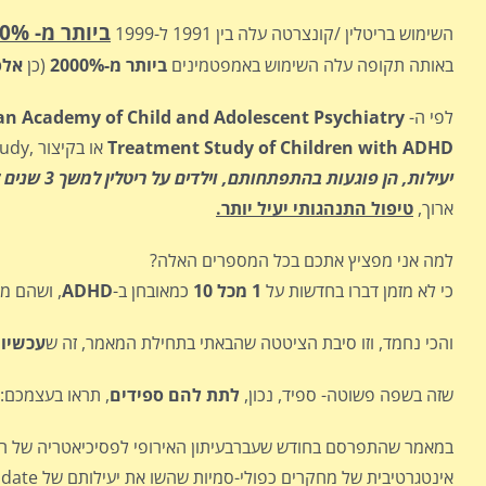
ביותר מ- 500%
השימוש בריטלין /קונצרטה עלה בין 1991 ל-1999
באותה תקופה עלה השימוש באמפטמינים
ביותר מ-2000%
(כן
אלפ
לפי ה- J
an Academy of Child and Adolescent Psychiatry
Treatment Study of Children with ADHD
או בקיצור ,
udy
יעילות, הן פוגעות בהתפתחותם, וילדים על ריטלין למשך 3 שנים לפחות נוטים להיות קטנים ונמוכים יותר מבני גילם"
ארוך,
טיפול התנהגותי יעיל יותר.
למה אני מפציץ אתכם בכל המספרים האלה?
כי לא מזמן דברו בחדשות על
1 מכל 10
כמאובחן ב-
ADHD
, ושהם מע
והכי נחמד, וזו סיבת הציטטה שהבאתי בתחילת המאמר, זה ש
עכשיו 
שזה בשפה פשוטה- ספיד, נכון,
לתת להם ספידים
, תראו בעצמכם:
במאמר שהתפרסם בחודש שעברבעיתון האירופי לפסיכיאטריה של ה
אינטגרטיבית של מחקרים כפולי-סמיות שהשו את יעילותם של methylphenidate (שזה