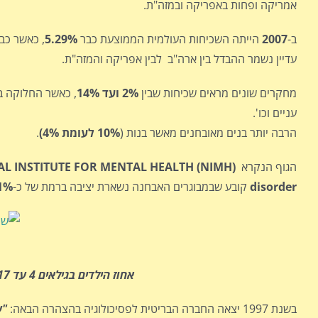
אמריקה ופחות באפריקה ובמזה"ת.
ב-
2007
הייתה השכיחות העולמית הממוצעת כבר
5.29%
, כאשר כבר
עדיין נשמר ההבדל בין ארה"ב לבין אפריקה והמזה"ת.
מחקרים שונים מראים שכיחות שבין
2% ועד 14%
, כאשר החלוקה בת
עניים וכו'.
הרבה יותר בנים מאובחנים מאשר בנות (
10% לעומת 4%)
.
הגוף הנקרא
L INSTITUTE FOR MENTAL HEALTH (NIMH)
disorder
קובע שבמבוגרים האבחנה נשארת יציבה ברמת של כ-
1%
אחוז הילדים בגילאים 4 עד 17 שאובחנו כ-ADHD בשנת 2003 בארה"ב לפי אזורי מחיה
בשנת 1997 יצאה החברה הבריטית לפסיכולוגיה בהצהרה הבאה:
"ע