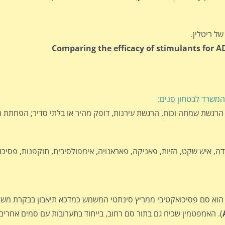
ל ריטלין.
Comparing the efficacy of stimulants for A
משרד לבטחון פנים:
הרגשת שמחה וכוח, הרגשת עירנות, דופק מהיר או בלתי סדיר; הפחתת הת
ה, איש שקט, הזיות, פאניקה, פאראנויה, אימפולסיבית, תוקפנות, פסיכוז
הוא סם פסיכואקטיבי ממריץ סינתטי המשמש כמדכא תיאבון בבקרת משקל
). האמפטמין שכיח גם בתור סם רחוב, בייחוד בתערובות עם סמים אחרים