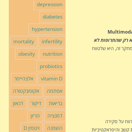
depression
diabetes
hypertension
Multimod
לא רק שהתרופות לא
mortality
infertility
חקר זה, היא שלטווח
obesity
nutrition
probiotics
vitamin D
אלצהיימר
אסתמה
אקופונקטורה
בריאות
דיקור
דכאון
דמנציה
הריון
וח על סקירה
השמנה
ויטמין D
 קשב והיפראקטיביות