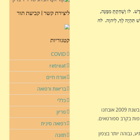
ֹדֶשׁ.
לו
וְשָׁחַקְתָּ מִמֶּנָּה,
ליצירת קשר | קביעת תור
שׁ תִּהְיֶה לְךָ, לַיהוָה.
לח
קטגוריות
COVID
retreat
אורח חיים
בריאות ורפואה
כללי
פריון
רפואה סינית
ע, גבוהה יותר בצפון
תזונה