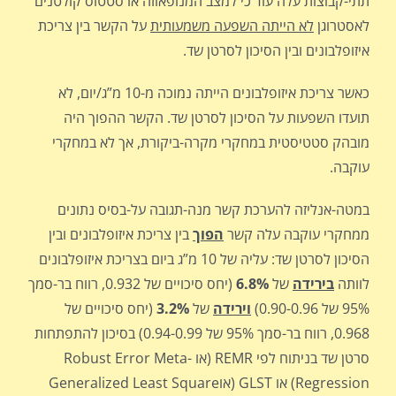
תתי-קבוצות עלה עוד כי למצב המנופאוזה או סטטוס קולטנים
לאסטרוגן
לא הייתה השפעה משמעותית
על הקשר בין צריכת
איזופלבונים ובין הסיכון לסרטן שד.
כאשר צריכת איזופלבונים הייתה נמוכה מ-10 מ”ג/יום, לא
תועדו השפעות על הסיכון לסרטן שד. הקשר ההפוך היה
מובהק סטטיסטית במחקרי מקרה-ביקורת, אך לא במחקרי
עוקבה.
במטה-אנליזה להערכת קשר מנה-תגובה על-בסיס נתונים
ממחקרי עוקבה עלה קשר
הפוך
בין צריכת איזופלבונים ובין
הסיכון לסרטן שד: עליה של 10 מ”ג ביום בצריכת איזופלבונים
לוותה
בירידה
של
6.8%
(יחס סיכויים של 0.932, רווח בר-סמך
95% של 0.90-0.96)
וירידה
של
3.2%
(יחס סיכויים של
0.968, רווח בר-סמך 95% של 0.94-0.99) בסיכון להתפתחות
סרטן שד בניתוח לפי REMR (או Robust Error Meta-
Regression) או GLST (אוGeneralized Least Square