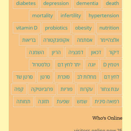
diabetes
depression
dementia
death
mortality
infertility
hypertension
vitamin D
probiotics
obesity
nutrition
אלצהיימר
אסתמה
אקופונקטורה
בריאות
דיקור
דכאון
דמנציה
הריון
השמנה
ויטמין D
יוגה
יתר לחץ דם
כולסטרול
לחץ דם
מחלות לב
סוכרת
סרטן
סרטן שד
ענת צחור
עקרות
פוריות
פרוביוטיקה
קפה
רפואה סינית
שמש
שפעת
תזונה
תמותה
Who's Online
25 visitors online now