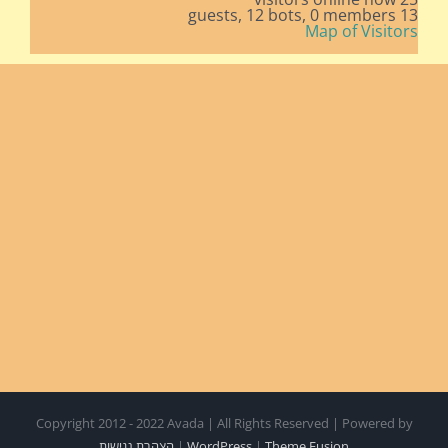
12 bots,
0 members
13 guests,
Map of Visitors
Copyright 2012 - 2022 Avada | All Rights Reserved | Powered by
Theme Fusion
|
WordPress
|
הצהרת נגישות