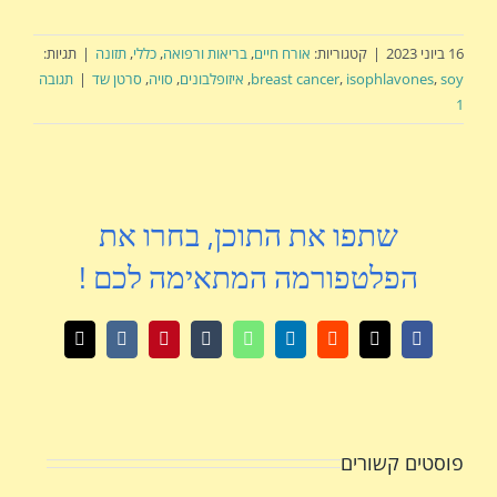
16 ביוני 2023
|
קטגוריות:
אורח חיים
,
בריאות ורפואה
,
כללי
,
תזונה
|
תגיות:
soy
,
isophlavones
,
breast cancer
,
איזופלבונים
,
סויה
,
סרטן שד
|
תגובה
1
שתפו את התוכן, בחרו את
הפלטפורמה המתאימה לכם !
X
Facebook
Reddit
LinkedIn
WhatsApp
Tumblr
Pinterest
Vk
כתובת
דואר
אלקטרוני
פוסטים קשורים