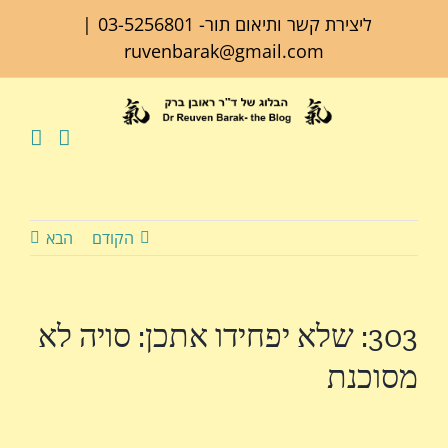
לג
ליצירת קשר ותיאום תור-
03-5256801
|
תוכן
ruvenbarak@gmail.com
הקודם
הבא
303: שלא יפחידו אתכן: סויה לא
מסוכנת