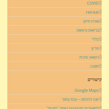
COVID
retreat
אורח חיים
בריאות ורפואה
כללי
פריון
רפואה סינית
תזונה
קישורים
Google Maps
יוגה דהרמה – ענת צחור
למאמרים מקצועיים באתר "סינית"