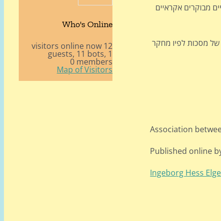
מוש במסכות למניעת העברה ויראלית. סקירה שפורסמה בסוף ינואר בספריית Cochrane שניתחה 78 ניסויים מבוקרים אקראיים
Who's Online
" של מסכות לפיו מחקר
12 visitors online now
11 bots,
1 guests,
0 members
Map of Visitors
Association betwee
Published online b
Ingeborg Hess Elg