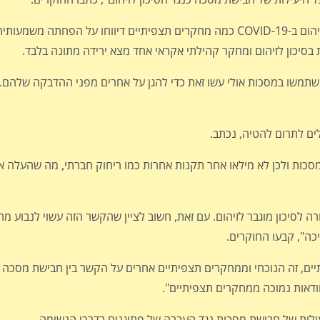
"רוב המחקרים הללו דיווחו כי חבישת מסכה מפחיתה את הסיכון לזיהום ב-COVID-19 כמה מחקרים תצפיתיים דיווח
יכון לזיהום ומחקר קהילתי אקראי אחד מצא ירידה מתונה בלבד.
משו במסכות אולי עשו זאת כדי להגן על אחרים מפני ההדבקה שלהם. ז
ים לתרום להטיה, נכתב.
סכות ולכן לא מילאו אחר תקנות אחרות כמו ריחוק חברתי, מה שהעלה א
לסיכון מוגבר לזיהום. עם זאת, חשוב לציין שהקשר הזה עשוי לנבוע מה
כה", קבעו החוקרים.
, זה הנוכחי וממחקרים תצפיתיים אחרים על הקשר בין חבישת מסכה וסי
דאות נמוכה ממחקרים תצפיתיים".
יעילות של חבישת מסכות נגד העברה של פתוגנים בדרכי הנשימה.