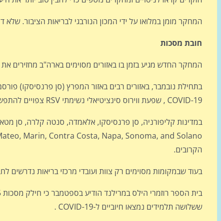
המחקר מומן במלואו על ידי המכון הנורבגי לבריאות הציבור. שלא דיוו
חובת מסכות
המחקר החדש מגיע בזמן בו באזורים מסוימים בארה"ב מחזירים את חובת
בתחילת נובמבר, באזורים רבים באזור המפרץ (סן פרנסיסקו) פורס
COVID-19 , שפעת ווירוס סינציטיאלי נשימתי RSV צפויים להתפשט.
ra, San Mateo, Marin, Contra Costa, Napa, Sonoma, and Solano
הקרובים.
בעוד שבמקומות מסוימים רק צוות ועובדי מרכזי בריאות נדרשים ל
ששלושה תלמידים נמצאו חיוביים ל-COVID-19 .