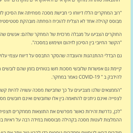
מבוסס קהילה אחד לא הצליח להוכיח הפחתה מובהקת סטטיסטית בס
החוקרים הצביעו על מגבלה מרכזית של המחקר שלהם: אנשים שהשת
"הקשר החיובי בין הסיכון לזיהום ושימוש במסכה".
גם הבדלי ההתנהגות והעובדה שהסקר התבסס על דיווח עצמי עלול
קיימת גם אפשרות שלובשי מסכות חשו בטוחים בזמן שהם לובשים מ
להידבק ב " COVID-19 נאמר במחקר.
"הממצאים שלנו מצביעים על כך שחבישת מסכה עשויה להיות קשורה 
לצפייה ואינם ניתנים להתאמה בין אלו שחובשים ואינם חובשים מסי
"לכן, נדרשת זהירות כאשר מפרשים את התוצאות ממחקרים תצפיתיים
ההמלצות לעטות מסכה בקהילה מבוססות במידה רבה על ראיות בוו
חוקרים קראו לניסויים ומחקרים נוספים כדי להבין טוב יותר את ה