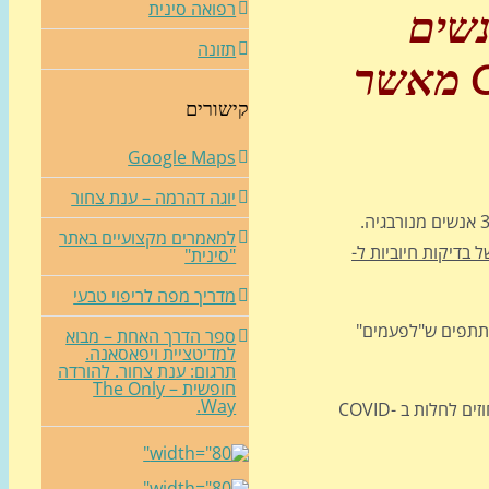
רפואה סינית
נשים
תזונה
מאשר
קישורים
Google Maps
יוגה דהרמה – ענת צחור
המחקר, שנערך עם ביקורת עמיתים, ופורסם בכתב העת Epidemiology and Infection ב-13 בנובמבר, ניתח שימוש במסכות בקרב 3,209 אנשים מנורבגיה.
למאמרים מקצועיים באתר
 בדיקות חיוביות ל
-
"סינית"
מדריך מפה לריפוי טבעי
תפים ש"לפעמים"
ספר הדרך האחת – מבוא
למדיטציית ויפאסאנה.
תרגום: ענת צחור. להורדה
חופשית – The Only
Way.
בהתאמה לגורמים כגון מצב החיסון, המחקר קבע כי אנשים שלעיתים או לעתים קרובות חבשו מסכות היו בעלי שכיחות גבוהה יותר של 33 אחוזים לחלות ב COVID-