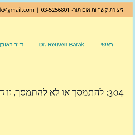
דלג
ליצירת קשר ותיאום תור-
03-5256801
|
ak@gmail.com
לתוכן
ראשי
Dr. Reuven Barak
ד"ר ראובן
304: להתמסך או לא להתמסך, זו השאלה