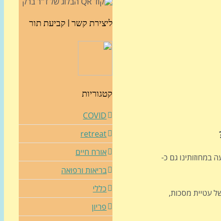
ליצירת קשר | קביעת תור
קטגוריות
COVID
retreat
אורח חיים
עה במחוזותינו גם כ-
בריאות ורפואה
כללי
ל עטיית מסכות,
פריון