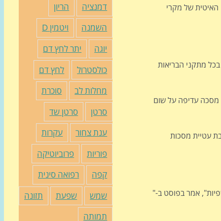
דמנציה
הריון
 האיטית של מקרי
השמנה
ויטמין D
יוגה
יתר לחץ דם
 בכל מתקני הבריאות
כולסטרול
לחץ דם
מחלות לב
סוכרת
יבור וחשוב לזכור שכל מסכה עדיפה על שום
סרטן
סרטן שד
ענת צחור
עקרות
ל טקסס גרג אבוט אמר בפוסט באפלקציית X כי "לא תהיה חובת עטיית מסכות
פוריות
פרוביוטיקה
קפה
רפואה סינית
יות", אמר בפוסט ב-"
שמש
שפעת
תזונה
תמותה