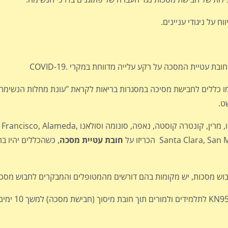
ח על ניגודי עניינים.
 עטיית המסכה על רקע עלייה מדווחת במקרי .COVID-19
מו כללים לחבישת מסיכה במסגרות בריאות לקראת "עונת מחלות הנשימה",
במדינות קליפורניה, סן פרנסיסקו, אלאמדה, סנטה קלרה, סן מטאו, מרין, קונטרה קוסטה, 
Santa Cla הכריזו על
חובת עטיית מסכה
, כשהכללים יהיו ב
חבוש מסכות, יש מקומות בהם דורשים מהמטופלים והמבקרים לחבוש מסכות
בית הספר רוזמרי הילס במרילנד הוד