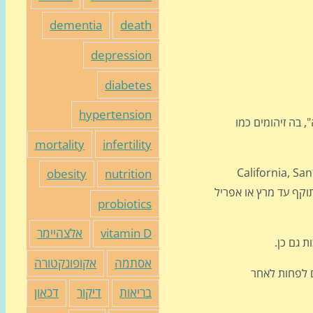
dementia
death
depression
diabetes
hypertension
 בה זיהומים כמו
mortality
infertility
נאפה, סונומה וסולאנו California, San Francisco, Alameda,
obesity
nutrition
תוקף עד מרץ או אפריל
probiotics
vitamin D
אלצהיימר
 גם כן.
אסתמה
אקופונקטורה
יע בספטמבר כי חילק מסכות KN95 לתלמידים ולמורים תוך חובת מיסוך (חבישת מסכה) למשך 10 ימים לפחות לאחר
בריאות
דיקור
דכאון