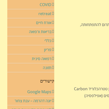
COVID
retreat
אורח חיים
לתרום להתפתחותה,
בריאות ורפואה
כללי
פריון
רפואה סינית
תזונה
קישורים
כגון מתכות כבדות (קדמיום, עופרת, כספית), וכימיקלים תעשייתיים כגון ויניל כלוריד vinyl chloride, פחמן טטרהכלוריד Carbon
Google Maps
פות נגד פרכוסים (אפילפסיה)
יוגה דהרמה – ענת צחור