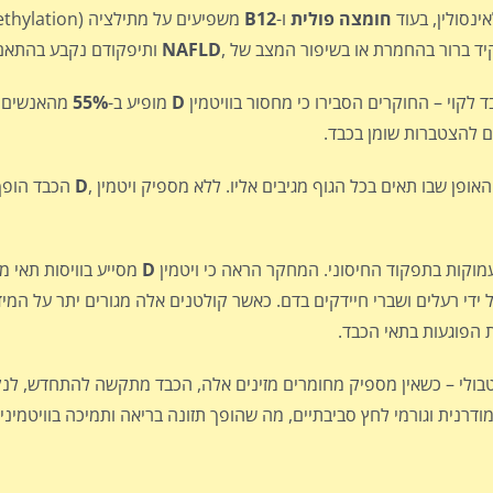
ינסולין, בעוד
חומצה פולית
ו-
B12
יד ברור בהחמרת או בשיפור המצב של ,
NAFLD
ותיפקודם נקבע בהתאם 
 לקוי – החוקרים הסבירו כי מחסור בוויטמין
D
מופיע ב-
55%
מהאנשים ע
ם להצטברות שומן בכבד.
ופן שבו תאים בכל הגוף מגיבים אליו. ללא מספיק ויטמין ,
D
הכבד הופך 
מוקות בתפקוד החיסוני. המחקר הראה כי ויטמין
D
מסייע בוויסות תאי מ
די רעלים ושברי חיידקים בדם. כאשר קולטנים אלה מגורים יתר על המי
 הפוגעות בתאי הכבד.
בולי – כשאין מספיק מחומרים מזינים אלה, הכבד מתקשה להתחדש, לנקו
ודרנית וגורמי לחץ סביבתיים, מה שהופך תזונה בריאה ותמיכה בוויטמיני