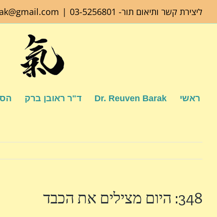
לג
ליצירת קשר ותיאום תור-
03-5256801
|
rak@gmail.com
תוכן
ראשי
Dr. Reuven Barak
ד"ר ראובן ברק
הספ
348: היום מצילים את הכבד