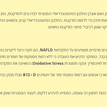
 האם אובדן החלבון המיטוכונדריאלי הספציפי לבדו גרם להזדקנות, נתנו
ה דוקסורוביצין Doxorubicin (זה סוג של כמותרפיה) כדי לדמות הזדקנות. החלבון המיטוכונדריאלי קרס, ו
ינים מרכזיים משפיעים על התקדמות
NAFLD
, הם חקרו כיצד ליקויים בוו
כבד. המחקר הדגיש את העובדה כי ללא רמות מספקות של חומרים מזינים
ת לאינסולין ועקה חמצונית
Stress
Oxidative
) המאיצה את התקדמו
ו כי אנשים עם רמות נמוכות יותר של ויטמינים
D
ו-
B12
סבלו מנזק כבדי
נוגד חמצון רב עוצמה, המסייע להרגיע דלקות, לעצור הצטברות שומן וא