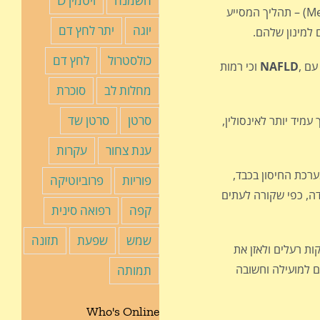
השמנה
ויטמין D
משפיעים על מתילציה (Methylation) – תהליך המסייע
יוגה
יתר לחץ דם
למינון שלהם.
כולסטרול
לחץ דם
ם ,
NAFLD
וכי רמות
מחלות לב
סוכרת
סרטן
סרטן שד
עמיד יותר לאינסולין,
ענת צחור
עקרות
ערכת החיסון בכבד,
פוריות
פרוביוטיקה
דה, כפי שקורה לעתים
קפה
רפואה סינית
שמש
שפעת
תזונה
ת רעלים ולאזן את
ם למועילה וחשובה
תמותה
Who's Online