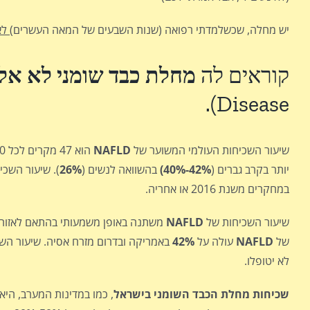
יש מחלה, שכשלמדתי רפואה (שנות השבעים של המאה העשרים)
לא
קוראים לה
מחלת כבד שומני לא אלכ
Disease).
שיעור השכיחות העולמי המשוער של
NAFLD
הוא 47 מקרים לכל 1,000 בני אדם, שיעור השכיחות העולמי המשוער של NAFLD בקרב מבוגרים הוא
יותר בקרב גברים (
42%-40%)
בהשוואה לנשים (
26%
). שיעור השכי
במחקרים משנת 2016 או אחריה.
שיעור השכיחות של
NAFLD
משתנה באופן משמעותי בהתאם לאזור 
של
NAFLD
עולה על
42%
לא יטופלו.
שכיחות מחלת הכבד השומני בישראל
, כמו במדינות המערב, היא 