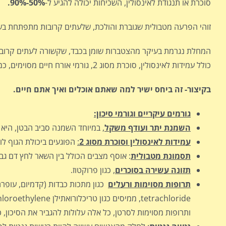
סוכרת או תנגודת לאינסולין, השכיחות יכולה להגיע ל-
50%-90%.
זוהי הפרעה מטבולית שגוברת והולכת, שלעתים קרובות מתפתחת בש
המחלת נגרמת בעיקר מהצטברות שומן בכבד, שקשורה לעתים קרובות
כולל עמידות לאינסולין, סוכרת מסוג 2, גורמי אורח חיים מסוימים, כמו תזונה לקויה וחוסר פעילות גופנית.
בקיצור- זה ביחס ישיר למה שאתם אוכלים ואיך אתם חיים.
גורמים עיקריים וגורמי סיכון:
השמנת יתר ועודף משקל
, במיוחד השמנה סביב הבטן, היא ג
עמידות לאינסולין וסוכרת מסוג 2
:
הפוגעים ביכולת הגוף לו
תסמונת מטבולית
: אוסף מצבים הכולל בין השאר לחץ דם גבו
תזונה עשירה בסוכרים
, כגון פרוקטוז.
תרופות מסוימות ורעלים
ותרופות מסוימות לסרטן, כל אלה עלולות להגביר את הסיכון, 