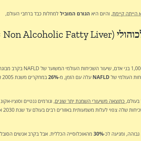
 הייתה קיימת
, והיום היא
הגורם המוביל
למחלות כבד ברחבי העולם,
והולי
(
 Non Alcoholic Fatty Liver
חות העולמי של
NAFLD
עלה עם הזמן, מ-
26%
במחקרים משנת 2005 או קודם לכן ל-
בעולם
, כתוצאה משיעורי השמנת יתר שונים
, וגורמים גנטיים וסוציו-אקו
באמריקה ו
גבוהה, ומגיעה לכ-
30%
מהאוכלוסייה הכללית. אבל בקרב אנשים הסובל