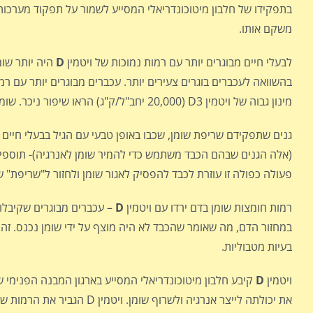
בתפקידו של חלבון מיטוכונדריאלי המסייע לשמור על תפקוד מערכות
משקם אותו.
לבעלי חיים מבוגרים יותר עם רמות נמוכות של ויטמין
D
מינון גבוה של ויטמין D3 (20,000 יחב"ל/ק"ג) הראו שיפור ניכר. שומן הכבד ירד, משקל הכבד התנרמל והדלקת ירדה משמעותית.
גנים שתפקידם שריפת שומן, שכבו באופן טבעי עם הגיל בבעלי חיים מ
(אלה הגנים שבהם הכבד משתמש כדי להמיר שומן לאנרגיה)- תוספי 
פעולה כפולה זו עוזרת לכבד להפסיק לאגור שומן ולחזור ל"שריפת" ש
רמות חומצות שומן בדם ירדו עם ויטמין
D
– עכברים מבוגרים שקיבלו 
במחזור הדם, מה שאומר שהכבד לא היה מוצף על ידי שומן נכנס. זה ג
בעיות מטבוליות.
ויטמין
D
קיבע חלבון מיטוכונדריאלי המסייע בארגון המבנה הפנימי 
את יכולתה לייצר אנרגיה ול