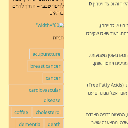
ך זה וכיצד ויטמין
D
לריפוי טבעי – הדרך לחיים
בריאים
היה יותר שומן בכבד – המחקר בחן עכברים בני 22 חודשים, (בערך כמו בני אדם בשנות ה-70 לחייהם),
טברות שומן גבוהה בהרבה בכבד שלהם, בעוד שאלו שקיבלו
תגיות
acupuncture
וכאו באופן משמעותי.
ניעים אחסון שומן.
breast cancer
cancer
היו בעלי רמות נמוכות בהרבה של חומצות שומן חופשיות (Free Fatty Acids)
cardiovascular
 אובד אצל מבוגרים עם
disease
coffee
cholesterol
, המיטוכונדריה מאבדת
הרגילים שלה. ממצא זה אושר
dementia
death