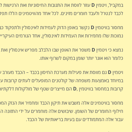
במקביל, ויטמין
D
עוזר לווסת את התגובות החיסוניות ואת הרגישות לא
לכבד לנטרל ולעבד חומרים מזינים. לכל אחד מהוויטמינים הללו תפק
מחסור בוויטמין
D
נקשר באופן הדוק לעמידות לאינסולין ולתפקוד כבד
נמוכות שלו מחמירות את העמידות לאינסולין, אחד הגורמים העיקריי
נמצא כי ויטמין
D
משפר את האופן שבו הלבלב מפריש אינסולין ואת הא
כלומר הוא אוגר יותר שומן במקום לשרוף אותו.
ויטמין
D
גם מווסת את פעילות מערכת החיסון בכבד – הכבד מעורב ע
במיוחד באמצעות משפחה של קולטנים המופעלים לעתים קרובות על י
קרובות במחסור בוויטמין ,
D
הם מייצרים שטף של מולקולות דלקתיות
מחסור בוויטמינים אלה משבש את תיקון הכבד ומחמיר את הנזק המט
חילוף החומרים של השומן. שיבושים אלה מוחמרים על ידי התזונה המ
עבור אלה המתמודדים עם בעיות בריאותיות של הכבד.