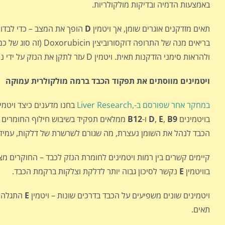
באמצעות הדמיה ובדיקות מולקולריות.
תאים מזדקנים אוגרים שומן, אך ויטמין
D
הופך את המצב – כדי לבדוק
בריאים מנה של התרופ
ולהראות סימני הזדקנות תאית. ויטמין D עזר לתקן את הנזק על ידי ניקוי שומן ו"כיבוי" סימני הזדקנות התאים.
ויטמינים מווסתים את תפקוד הכבד ברמה מולקולרית עמוקה
במחקר אחר שפורסם ב-,Liver Research
בחנו מדענים כיצד ויטמ
בויטמינים
B9
,
E
,
D
ו-
B12
ממלאים תפקיד בשיבוש חילוף החומרים ב
הכבד לנהל את השומן נעצרת, מה שגורם לשרשרת של דלקות, עמידו
קיימים קשרים בין רמות ויטמינים לחומרת הנזק לכבד – החוקרים מצא
בוויטמין
E
נקשר לסיכון גבוה יותר לדלקת וצלקות ברקמת הכבד.
ויטמינים שונים משפיעים על הכבד בדרכים שונות – ויטמין
E
התגלה כ
תאים.