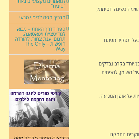
למאמרים מקצועיים באתר
"סינית"
נשימה בשינה חסימתי,
מדריך מפה לריפוי טבעי
ספר הדרך האחת – מבוא
למדיטציית ויפאסאנה.
תרגום: ענת צחור. להורדה
ותו לבעל תפקיד מפתח
חופשית – The Only
Way.
מיוחד בקרב נבדקים
 של השומן, להפחית
ת על אופן המניעה,
וקרים התמקדו
לרכישת הספר מדריך מפה