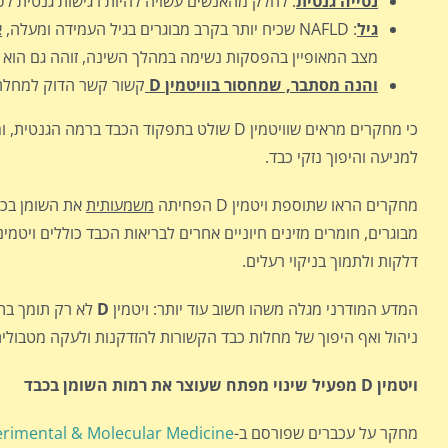
נטייה גנטית
: לחלק מהאנשים עשויה להיות רגישות גנטית לפתח LD
גיל
: NAFLD שכיח יותר בקרב מבוגרים בגיל העמידה ומעלה,
א
מצב המאופיין בהפסקות נשימה במהלך השינה, זוהה גם הוא כ
והנה מסתבר, ש
מחסור בוויטמין
D
קשור קשר הדוק למחלת 
כי מחקרים מראים שוויטמין D שולט בתפקוד הכ
למניעה והיפוך נזקי כבד.
מחקרים הראו שתוספת ויטמין D הפחיתה
משמעותית
את השומן בכב
מבוגרים, חומרים מזינים חיוניים אחרים לבריאות הכבד כוללים ויטמינ
דלקות ולתמוך בניקוי רעלים.
המדע המודרני מגלה משהו חשוב עוד יותר: ויטמין
D
לא רק תומך בתפ
ניהול ואף היפוך של מחלות כבד הקשורות להזדקנות ולעקה מטבולית (Metabolic stress
ויטמין
D
מפעיל שינוי מפתח שעוצר את רמות השומן בכבד
מחקר על עכברים שפורסם ב-
rimental & Molecular Medicine