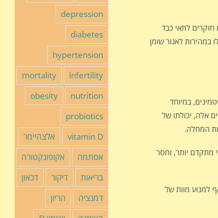
depression
 חוקרים לתאי כבד
diabetes
התאים החלו במהירות לאגור שומן
hypertension
mortality
infertility
obesity
nutrition
יטמינים, במיוחד
 אלה, יכולתו של
probiotics
ת המחלה.
vitamin D
אלצהיימר
 מתקדם יותר, וחסר
אסתמה
אקופונקטורה
בריאות
דיקור
דכאון
ף למנוע מוות של
דמנציה
הריון