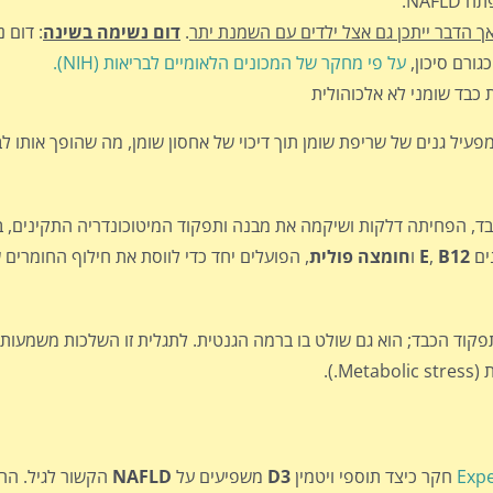
NAF.
ך הדבר ייתכן גם אצל ילדים עם השמנת יתר
.
דום נשימה בשינה
: דום 
גורם סיכון,
על פי מחקר של המכונים הלאומיים לבריאות (NIH).
כבד שומני לא אלכוהולית
בד ברמה הגנטית, ומפעיל גנים של שריפת שומן תוך דיכוי של אחסון שומן, מה שהופך א
ד, הפחיתה דלקות ושיקמה את מבנה ותפקוד המיטוכונדריה התקינים, ב
ים
E
B12
,
ו
חומצה פולית
, הפועלים יחד כדי לווסת את חילוף החומרים
קוד הכבד; הוא גם שולט בו ברמה הגנטית. לתגלית זו השלכות משמעותיו
.).
Expe
חקר כיצד תוספי ויטמין
D3
משפיעים על
NAFLD
הקשור לגיל. הח