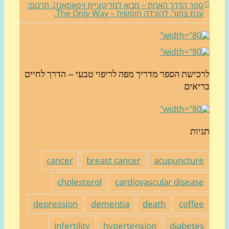
פר הדרך האחת – מבוא למדיטציית ויפאסאנה. תרגום:
נת צחור. להורדה חופשית – The Only Way.
כישת הספר מדריך מפה לריפוי טבעי – הדרך לחיים
יאים
יות
cancer
breast cancer
acupunctur
cholesterol
cardiovascular diseas
depression
dementia
death
coffe
infertility
hypertension
diabete