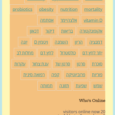
probiotics
obesity
nutrition
mortalit
vitamin 
אלצהיימר
אסתמה
קופונקטורה
בריאות
דיקור
דכאון
מנציה
הריון
השמנה
ויטמין D
יוגה
תר לחץ דם
כולסטרול
לחץ דם
מחלות לב
וכרת
סרטן
סרטן שד
ענת צחור
עקרות
וריות
פרוביוטיקה
קפה
רפואה סינית
מש
שפעת
תזונה
תמותה
Who's Onli
20 v