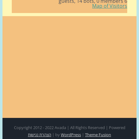
14 bots,
0 member
Map of Visito
Copyright 2012 - 2022 Avada | All Rights Reserved | Power
Theme Fusion
|
WordPress
by
|
הצהרת נגישות