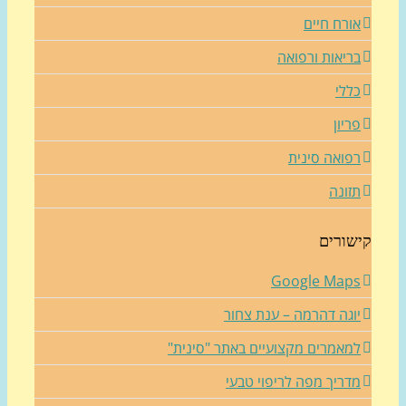
ורח חיים
ריאות ורפואה
ללי
ריון
פואה סינית
זונה
שורים
Google Map
וגה דהרמה – ענת צחור
מאמרים מקצועיים באתר "סינית"
דריך מפה לריפוי טבעי