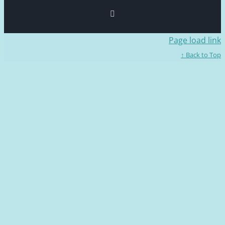
Facebook
Page loa
Back