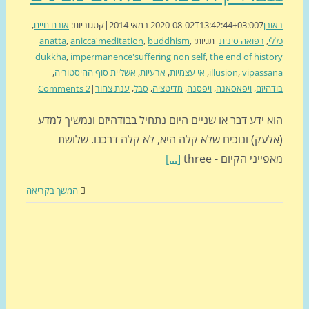
בן
7 במאי 2014
2020-08-02T13:42:44+03:00
|
קטגוריות:
אורח חיים
,
י
,
רפואה סינית
|
תגיות:
,
buddhism
,
anicca'meditation
,
anatta
dukkha
,
impermanence'suffering'non self
,
the end of hist
vipass
,
illusion
,
אי עצמיות
,
ארעיות
,
אשליית סוף ההיסטוריה
,
היזם
,
ויפאסאנה
,
ויפסנה
,
מדיטציה
,
סבל
,
ענת צחור
|
2 Comments
 ידע דבר או שניים היום נתחיל בבודהיזם ונמשיך למדע
לעק) ונוכיח שלא קלה היא, לא קלה דרכנו. שלושת
ייני הקיום - three
[...]
המשך בקריאה