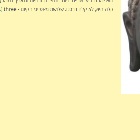
הוא ידע דבר או שניים היום נתחיל בבודהיזם ונמשיך למדע (
קלה היא, לא קלה דרכנו. שלושת מאפייני הקיום - three
.]