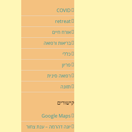
COVID
retreat
אורח חיים
בריאות ורפואה
כללי
פריון
רפואה סינית
תזונה
קישורים
Google Maps
יוגה דהרמה – ענת צחור