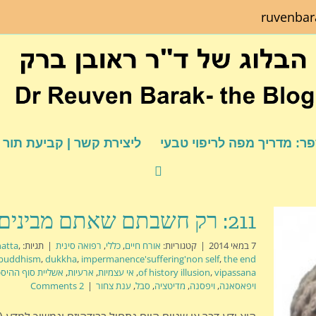
ruvenba
ר: מדריך מפה לריפוי טבעי
ליצירת קשר | קביעת תור
211: רק חשבתם שאתם מבינים
7 במאי 2014
|
קטגוריות:
אורח חיים
,
כללי
,
רפואה סינית
|
תגיות:
,
atta
buddhism
,
dukkha
,
impermanence'suffering'non self
,
the end
vipassana
,
of history illusion
,
אי עצמיות
,
ארעיות
,
אשליית סוף ההיסט
ויפאסאנה
,
ויפסנה
,
מדיטציה
,
סבל
,
ענת צחור
|
2 Comments