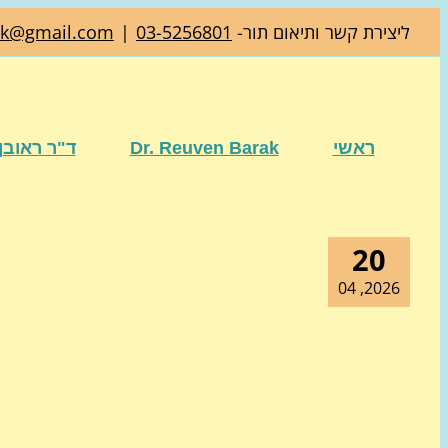
דלג
ליצירת קשר ותיאום תור-
03-5256801
|
ak@gmail.com
לתוכן
ראשי
Dr. Reuven Barak
ד"ר ראובן
20
2026, 04