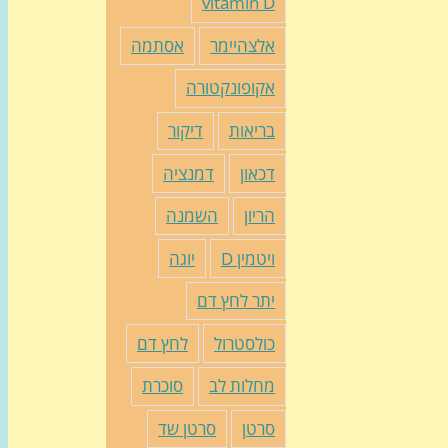
vitamin D
אלצהיימר
אסתמה
אקופונקטורה
בריאות
דיקור
דכאון
דמנציה
הריון
השמנה
ויטמין D
יוגה
יתר לחץ דם
כולסטרול
לחץ דם
מחלות לב
סוכרת
סרטן
סרטן שד