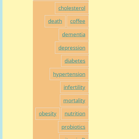
cholesterol
death
coffee
dementia
depression
diabetes
hypertension
infertility
mortality
obesity
nutrition
probiotics