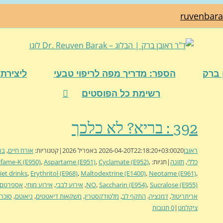
ruvenbar
 ברק
הספר: מדריך מפה לריפוי טבעי
ליצירת 
רשימת כל הפוסטים
392 : בריא? לא כלכך
ראובן
20 באפריל 2026
2026-04-20T22:18:20+03:00
|
קטגוריות:
אורח חיים
,
בר
כללי
,
תזונה
|
תגיות:
,
Cyclamate (E952)
,
Aspartame (E951)
,
lfame-K (E950)
iet drinks
,
Erythritol (E968)
,
Maltodextrine (E1400)
,
Neotame (E961)
,
Sucralose (E955)
,
Saccharin (E954)
,
NO
,
אירוע לבבי
,
אירוע מוחי
,
אספרטם
אריתריטול
,
דמנציה
,
התקף לב
,
מלטודקסטרין
,
משקאות דיאטטים
,
ניאוטם
,
סוכרל
ציקלמט
|
0 תגובות