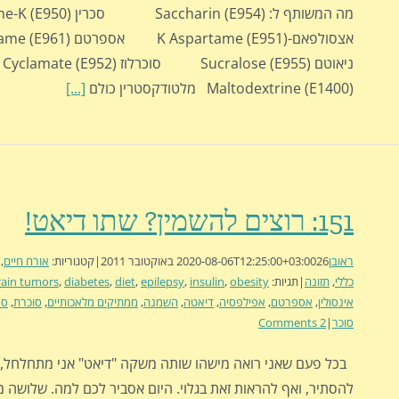
ני
Maltodextrine (E1400) מלטודקסטרין כולם
[...]
151: רוצים להשמין? שתו דיאט!
ראובן
26 באוקטובר 2011
2020-08-06T12:25:00+03:00
|
קטגוריות:
אורח חיים
,
כללי
,
תזונה
|
תגיות:
obesity
,
insulin
,
epilepsy
,
diet
,
diabetes
,
rain tumors
אינסולין
,
אספרטם
,
אפילפסיה
,
דיאטה
,
השמנה
,
ממתיקים מלאכותיים
,
סוכרת
,
סר
סוכר
|
2 Comments
בכל פעם שאני רואה מישהו שותה משקה "דיאט" אני מתחלחל, 
להסתיר, ואף להראות זאת בגלוי. היום אסביר לכם למה. שלושה 