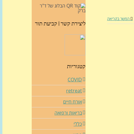
המשך בקריאה
ליצירת קשר | קביעת תור
קטגוריות
COVID
retreat
אורח חיים
בריאות ורפואה
כללי