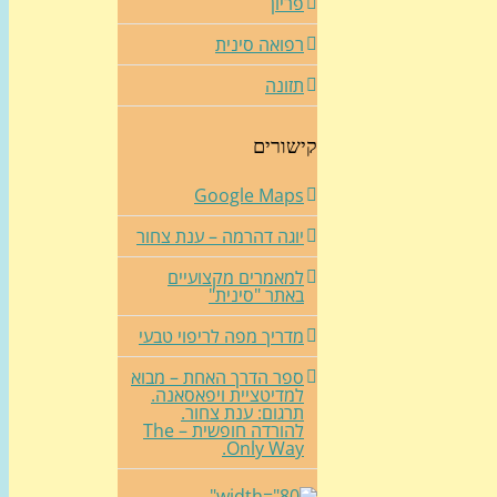
פריון
רפואה סינית
תזונה
קישורים
Google Maps
יוגה דהרמה – ענת צחור
למאמרים מקצועיים
באתר "סינית"
מדריך מפה לריפוי טבעי
ספר הדרך האחת – מבוא
למדיטציית ויפאסאנה.
תרגום: ענת צחור.
להורדה חופשית – The
Only Way.