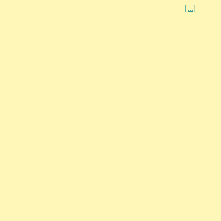
[...]