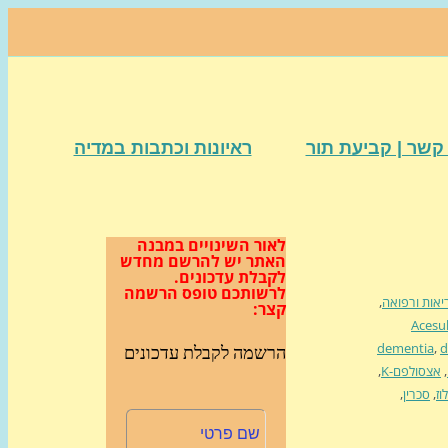
קשר | קביעת תור
ראיונות וכתבות במדיה
לאור השינויים במבנה
האתר
יש להרשם מחדש
לקבלת עדכונים.
לרשותכם טופס הרשמה
יאות ורפואה
,
קצר:
Acesu
dementia
,
d
הרשמה לקבלת עדכונים
,
אצסולפם-K
,
וז
,
סכרין
,