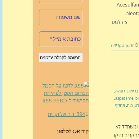
מה המשותף ל: Saccharin (E954) סכרין Acesulfame-K (E950)
אצסולפאם-K Aspartame (E951) אספרטם Neotame (E961)
אוטם Sucralose (E955) סוכרלוז Cyclamate (E952) ציקלמט
המשך בקריאה
לחצו על הסמל
בריאות ורפואה
,
הכתום הקטן לפתיחת
,
aspatame
,
b
הקישור ל-RSS FEED
טן מוח
,
תחליף
394: ריח של זקנים
ומשתדל לא
קוד QR לטלפון
מחקרים בדקו