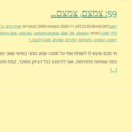
59: צמצם, צמצם…
ראובן
7 באוגוסט 2009
2020-11-24T23:35:58+02:00
|
קטגוריות:
אורח חיים
,
ברי
כללי
,
תזונה
|
תגיות:
obesity
,
fat
,
diet
,
carbohydrates
,
calories
,
atkins diet
דיאטה
,
השמנה
,
פחמימות
,
קלוריות
,
שומנים
,
תזונה
|
תגובה 1
מי מכם שיצא לו לשוחח אתי על תזונה שמע ממני בוודאי שאני ממ
כמה שפחות פחמימות. ואף להימנע ככל הניתן מסוכר, קמח ותפו
[...]