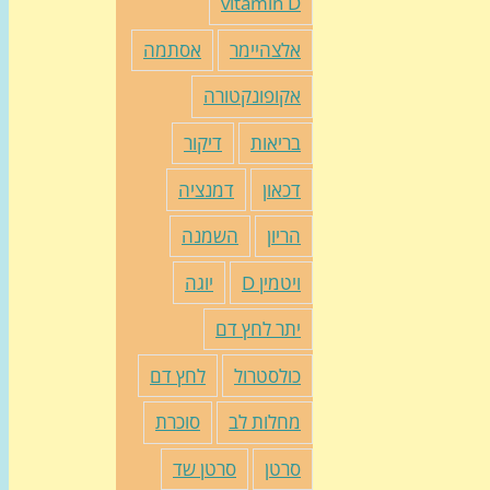
vitamin D
אלצהיימר
אסתמה
אקופונקטורה
בריאות
דיקור
דכאון
דמנציה
הריון
השמנה
ויטמין D
יוגה
יתר לחץ דם
כולסטרול
לחץ דם
מחלות לב
סוכרת
סרטן
סרטן שד