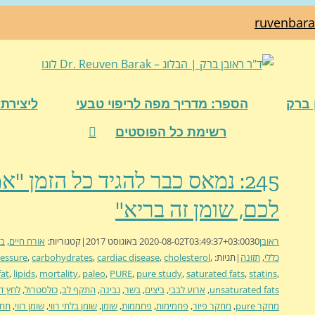
ruvenbar
 ברק
הספר: מדריך מפה לריפוי טבעי
ליצירת 
רשימת כל הפוסטים
245: נמאס כבר להגיד כל הזמן "
לכם, שומן זה בריא"
ראובן
30 באוגוסט 2017
2020-08-02T03:49:37+03:00
|
קטגוריות:
אורח חיים
,
בר
כללי
,
תזונה
|
תגיות:
,
cholesterol
,
cardiac disease
,
carbohydrates
,
ressure
fat
,
lipids
,
mortality
,
paleo
,
PURE
,
pure study
,
saturated fats
,
statins
,
unsaturated fats
,
ארוע לבבי
,
ביצים
,
בשר
,
גבינה
,
התקף לב
,
כולסטרול
,
לחץ ד
מחקר pure
,
מחקר פיור
,
פחמימות
,
פחממות
,
שומן
,
שומן בלתי רווי
,
שומן רווי
,
תחל