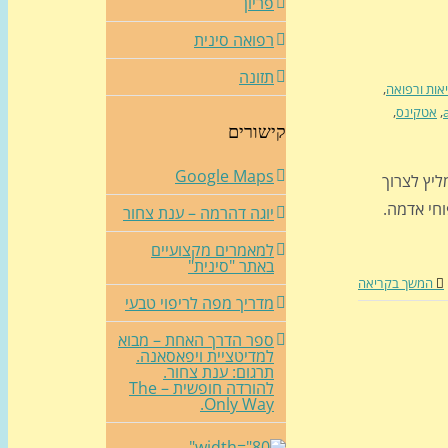
פריון
רפואה סינית
תזונה
אות ורפואה
,
,
אטקינס
,
קישורים
Google Maps
ליץ לצרוך
חי אדמה.
יוגה דהרמה – ענת צחור
למאמרים מקצועיים
באתר "סינית"
המשך בקריאה
מדריך מפה לריפוי טבעי
ספר הדרך האחת – מבוא
למדיטציית ויפאסאנה.
תרגום: ענת צחור.
להורדה חופשית – The
Only Way.