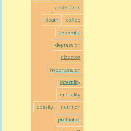
cholesterol
death
coffee
dementia
depression
diabetes
hypertension
infertility
mortality
obesity
nutrition
probiotics