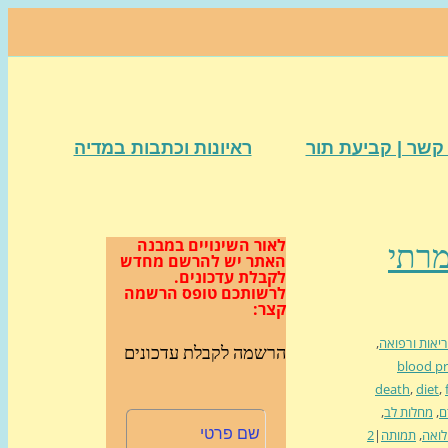
קשר | קביעת תור
ראיונות וכתבות במדיה
לאור השינויים במבנה
אמרתי
האתר
יש להרשם מחדש
לקבלת עדכונים.
לרשותכם טופס הרשמה
קצר:
יאות ורפואה
,
הרשמה לקבלת עדכונים
blood p
death
,
diet
,
ם
,
מחלות לב
,
ואה
,
תמותה
|
2