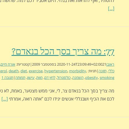
להסתיר, ואף להראות זאת בגלוי. היום אסביר לכם למה. שלושה 
[...]
77: מה צריך בסך הכל בנאדם?
ראובן
21 בספטמבר 2009
2020-11-24T23:09:49+02:00
|
קטגוריות:
אורח חיים
,
כללי
,
תזונה
|
תגיות:
,
morbidity
,
hypertension
,
exercise
,
diet
,
death
,
erol
smoking
,
obesity
,
השמנה
,
כולסטרול
,
לחץ דם
,
מוות
,
עישון
,
תמותה
|
תגובה 1
מה צריך בסך הכל בנאדם צר, לי, אני ממש מצטער, באמת, לא נע
לכם את הכיף ושבגללי אנשים יגידו לכם "אתה רואה, אמרתי
[...]