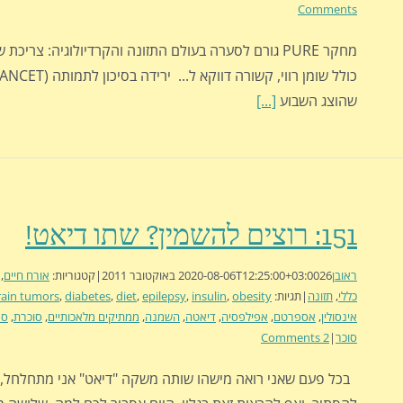
Comments
מחקר PURE גורם לסערה בעולם התזונה והקרדיולוגיה: צריכת 
שהוצג השבוע
[...]
151: רוצים להשמין? שתו דיאט!
ראובן
26 באוקטובר 2011
2020-08-06T12:25:00+03:00
|
קטגוריות:
אורח חיים
,
כללי
,
תזונה
|
תגיות:
obesity
,
insulin
,
epilepsy
,
diet
,
diabetes
,
rain tumors
אינסולין
,
אספרטם
,
אפילפסיה
,
דיאטה
,
השמנה
,
ממתיקים מלאכותיים
,
סוכרת
,
סר
סוכר
|
2 Comments
בכל פעם שאני רואה מישהו שותה משקה "דיאט" אני מתחלחל, 