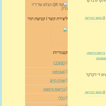
מחקרים בדקו
המשך בקריאה
ליצירת קשר | קביעת תור
קטגוריות
בריאות ורפואה
,
cholest
COVID
retreat
ים לי לקלקל
אורח חיים
בריאות ורפואה
המשך בקריאה
כללי