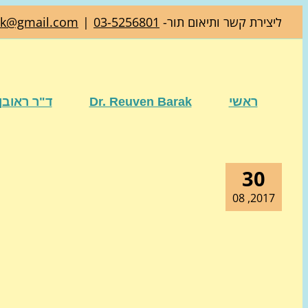
דלג
ליצירת קשר ותיאום תור-
03-5256801
|
ak@gmail.com
לתוכן
ראשי
Dr. Reuven Barak
ד"ר ראובן
30
2017, 08