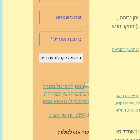
שומן גבוהה ,
כולל שומן רווי, קשורה דווקא ל... ירידה בסיכון לתמותה (LANCET) מחקר חדש
המשך בקריאה
לחצו על הסמל
הכתום הקטן לפתיחת
בריאות ורפואה
,
הקישור ל-RSS FEED
,
aspatame
,
b
טן מוח
,
תחליף
394: ריח של זקנים
ומשתדל לא
קוד QR לטלפון