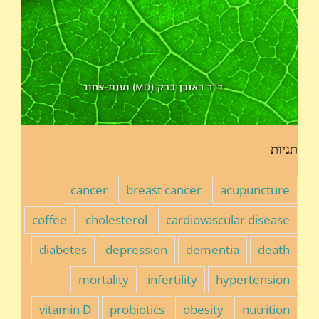
תגיות
cancer
breast cancer
acupuncture
coffee
cholesterol
cardiovascular disease
diabetes
depression
dementia
death
mortality
infertility
hypertension
vitamin D
probiotics
obesity
nutrition