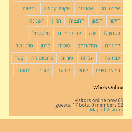
אלצהיימר
אסתמה
אקופונקטורה
בריאות
דיקור
דכאון
דמנציה
הריון
השמנה
ויטמין D
יוגה
יתר לחץ דם
כולסטרול
לחץ דם
מחלות לב
סוכרת
סרטן
סרטן שד
ענת צחור
עקרות
פוריות
פרוביוטיקה
קפה
רפואה סינית
שמש
שפעת
תזונה
תמותה
Who's Online
69 visitors online now
17 bots,
0 members
52 guests,
Map of Visitors