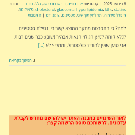
8 בינואר 2025
|
קטגוריות:
אורח חיים
,
בריאות ורפואה
,
כללי
,
תזונה
|
תגיות:
statins
,
ldl-c
,
hyperlipidemia
,
glaucoma
,
cholesterol
,
גלאוקומה
,
היפרליפידמיה
,
יתר לחץ תוך עיני
,
סטטינים
,
שומני דם
|
0 תגובות
למה? כי התפרסם מחקר המוצא קשר בין נטילת סטטינים
לגלאוקומה למען הגילוי הנאות אבהיר (שוב): כבר שנים רבות
אני טוען שאין להוריד כולסטרול, וממליץ לא
[...]
המשך בקריאה
לאור השינויים במבנה האתר
יש להרשם מחדש לקבלת
עדכונים.
לרשותכם טופס הרשמה קצר: