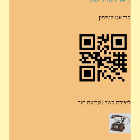
394: ריח של זקנים
קוד QR לטלפון
ליצירת קשר | קביעת תור