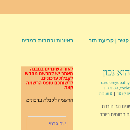
קשר | קביעת תור
ראיונות וכתבות במדיה
לאור השינויים במבנה
האתר
יש להרשם מחדש
לקבלת עדכונים.
לרשותכם טופס הרשמה
cardiomyopathy
קצר:
chole
,
הסתיידות
 קיו 10
|
0 תגובות
הרשמה לקבלת עדכונים
נים נגד הורדת
 הרווחית ביותר