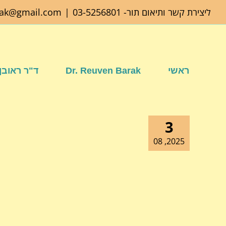
לג
ליצירת קשר ותיאום תור-
03-5256801
|
rak@gmail.com
תוכן
ראשי
Dr. Reuven Barak
ד"ר ראובן
3
2025, 08