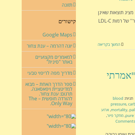
תזונה
מציג תוצאות שאינן
תומכות בגישה המקובלת ובהמלצות של ''נמוך יותר-טוב יותר'' של רמות LDL-C
קישורים
Google Maps
המשך בקריאה
יוגה דהרמה – ענת צחור
למאמרים מקצועיים
באתר "סינית"
 "אמרתי
מדריך מפה לריפוי טבעי
ספר הדרך האחת – מבוא
למדיטציית ויפאסאנה.
תרגום: ענת צחור.
להורדה חופשית – The
תגיות:
blood
Only Way.
pressure
,
car
pa
,
mortality
,
ארוע
p
,
מחקר פיור
,
צריכת שומן גבוהה ,