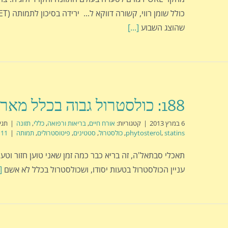
שהוצג השבוע
[...]
188: כולסטרול גבוה בכלל מאריך חיים…
6 במרץ 2013
|
קטגוריות:
אורח חיים
,
בריאות ורפואה
,
כללי
,
תזונה
|
תגי
statins
,
phytosterol
,
כולסטרול
,
סטטינים
,
פיטוסטרולים
,
תמותה
|
11 Comments
תאכלי סבתאל'ה, זה בריא כבר כמה זמן שאני טוען חזור וטעו
עניין הכולסטרול בטעות יסודו, ושכולסטרול בכלל לא אשם
]