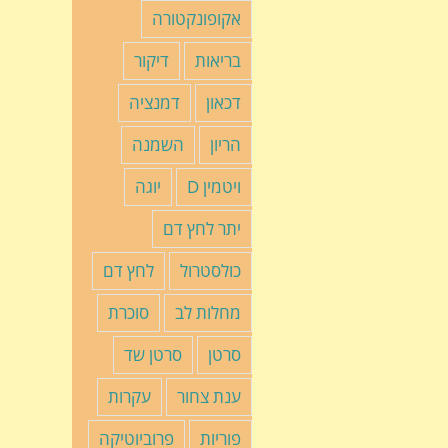
אקופונקטורה
בריאות
דיקור
דכאון
דמנציה
הריון
השמנה
ויטמין D
יוגה
יתר לחץ דם
כולסטרול
לחץ דם
מחלות לב
סוכרת
סרטן
סרטן שד
ענת צחור
עקרות
פוריות
פרוביוטיקה