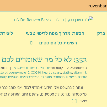
ruvenba
 ברק
הספר: מדריך מפה לריפוי טבעי
ליצירת 
רשימת כל הפוסטים
352: לא כל מה שאומרים לכם הוא נכון
3 באוגוסט 2025
|
קטגוריות:
אורח חיים
,
בריאות ורפואה
,
כללי
|
תגיות:
,
sterol
,
coenzyme q10
,
COQ10
,
heart disease
,
statins
,
vitamin k
עורקים
,
טיאמין K
,
כולסטרול
,
מחלת לב
,
מחלת לב כלילית
,
סטטינים
,
קואנזים
ונתחיל במשפט שלי הידוע "אמרתי לכם"! אני כותב כבר ש
כולסטרול ונגד נטילת סטטינים, שהינם היום התרופה כנראה
שיש...
[...]