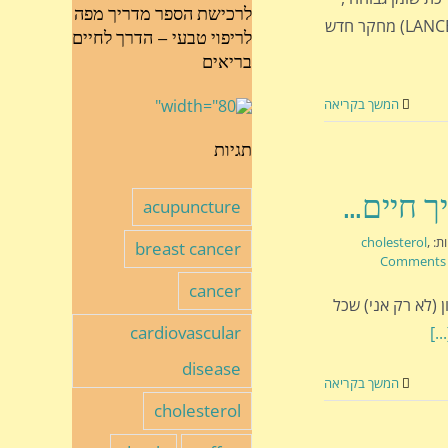
לרכישת הספר מדריך מפה
כולל שומן רווי, קשורה דווקא ל... ירידה בסיכון לתמותה (LANCET) מחקר חדש
לריפוי טבעי – הדרך לחיים
בריאים
המשך בקריאה
תגיות
acupuncture
ות:
,
cholesterol
breast cancer
cancer
ן (לא רק אני) שכל
cardiovascular
[...
disease
המשך בקריאה
cholesterol