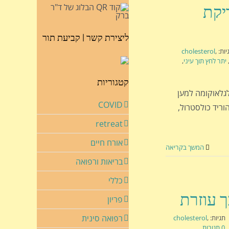
דיקת
ליצירת קשר | קביעת תור
יות:
,
cholesterol
יתר לחץ תוך עיני
,
קטגוריות
גלאוקומה למען
COVID
הוריד כולסטרול,
retreat
אורח חיים
המשך בקריאה
בריאות ורפואה
כללי
פריון
רפואה סינית
תגיות:
,
cholesterol
0 תגובות