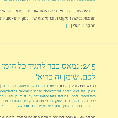
וזו ידיעה שהרבה רופאים לא באמת אוהבים... מחקר ישראלי 
מחקר ישראלי
[...]
245: נמאס כבר להגיד כל הזמן
לכם, שומן זה בריא"
30 באוגוסט 2017
|
קטגוריות:
אורח חיים
,
בריאות ורפואה
,
כללי
,
תזונה
|
bohydrates
,
cardiac disease
,
cholesterol
,
death
,
diet
,
fat
,
lipids
,
leo
,
PURE
,
pure study
,
saturated fats
,
statins
,
unsaturated fats
לבבי
,
ביצים
,
בשר
,
גבינה
,
התקף לב
,
כולסטרול
,
לחץ דם
,
מחלות לב
,
מחקר ure
פחמימות
,
פחממות
,
שומן
,
שומן בלתי רווי
,
שומן רווי
,
תחלואה
,
תמותה
|
2 Comments
מחקר PURE גורם לסערה בעולם התזונה והקרדיולוגיה: 