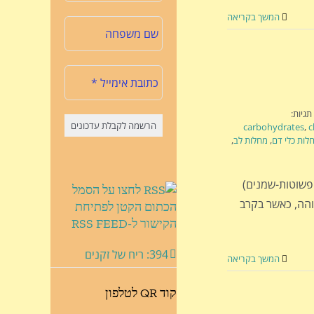
המשך בקריאה
תגיות:
carbohydrates
,
c
לות כלי דם
,
מחלות לב
,
לים פשוטות-שמנים)
לחצו על הסמל
 בעלי הכנסה גבוהה, כאשר בקרב
הכתום הקטן לפתיחת
הקישור ל-RSS FEED
394: ריח של זקנים
המשך בקריאה
קוד QR לטלפון