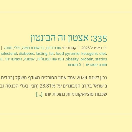
335: אצטון זה הבונטון
11 באפריל 2025
|
קטגוריות:
אורח חיים
,
בריאות ורפואה
,
כללי
,
תזונה
|
holesterol
,
diabetes
,
fasting
,
fat
,
food pyramid
,
ketogenic diet
,
statins
,
protein
,
obesity
,
הפרעות מטבוליות
,
השמנה
,
השמנת יתר
,
מח
תזונה קטוגנית
|
0 תגובות
נכון לשנת 2024 עמד אחוז הסובלים מעודף משקל (במ
בישראל בקרב המבוגרים על 23.81% (מבין
שכבות סוציואקונומיות נמוכות יותר
[...]