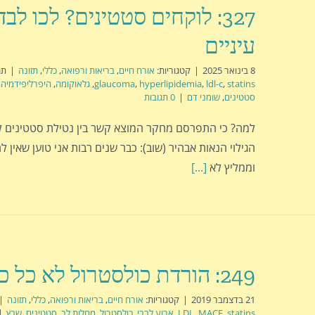
327: לוקחים סטטינים? לכו לב
עיניים
8 בינואר 2025
|
קטגוריות:
אורח חיים
,
בריאות ורפואה
,
כללי
,
תזונה
|
תג
statins
,
ldl-c
,
hyperlipidemia
,
glaucoma
,
גלאוקומה
,
היפרליפידמיה
,
סטטינים
,
שומני דם
|
0 תגובות
למה? כי התפרסם מחקר המוצא קשר בין נטילת סטטינים ל
הגילוי הנאות אבהיר (שוב): כבר שנים רבות אני טוען שאין ל
וממליץ לא
[...]
249: הורדת כולסטרול לא כל כך עוזרת
21 בדצמבר 2019
|
קטגוריות:
אורח חיים
,
בריאות ורפואה
,
כללי
,
תזונה
|
statins
,
MACE
,
LDL
,
ארוע לבבי
,
כולסטרול
,
מחלות לב
,
סטטינים
,
שבץ
|