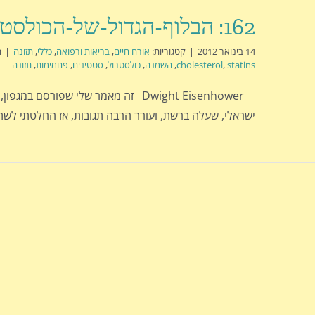
162: הבלוף-הגדול-של-הכולסטרול
14 בינואר 2012
|
קטגוריות:
אורח חיים
,
בריאות ורפואה
,
כללי
,
תזונה
|
ת
statins
,
cholesterol
,
השמנה
,
כולסטרול
,
סטטינים
,
פחמימות
,
תזונה
|
Dwight Eisenhower זה מאמר שלי שפורסם במגפ
ישראלי, שעלה ברשת, ועורר הרבה תגובות, אז החלטתי לש