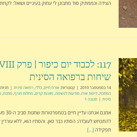
הצידה וכממתיק סוד מתבונן לי עמוק בעיניים ושואל: לקחת
שיחות ברפואה הסינית
14 בספטמבר 2010
|
קטגוריות:
אורח חיים
,
כללי
,
רפואה סינית
|
תגיות:
המתכת
,
דייסת אורז
,
מודעות לנשימה
,
מזונות קרים
,
מחלות חורף
,
מתכת
,
ס
סינית
|
תגובה 1
אמנם אנחנו עד
להתכחש לעובדה: הסתיו כבר כאן. והסתיו הוא, ללא עוררין
תפקידה
[...]