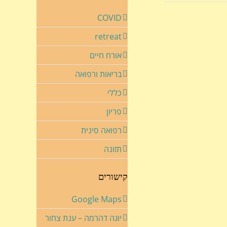
COVID
retreat
אורח חיים
בריאות ורפואה
כללי
פריון
רפואה סינית
תזונה
קישורים
Google Maps
יוגה דהרמה – ענת צחור