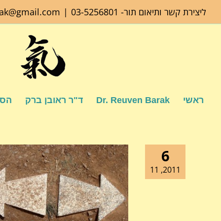
לג
ליצירת קשר ותיאום תור-
03-5256801
|
rak@gmail.com
תוכן
ראשי
Dr. Reuven Barak
ד"ר ראובן ברק
הספ
6
2011, 11