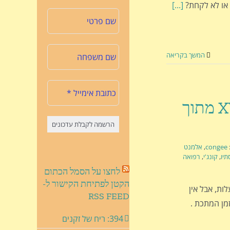
 או לא לקחת?
[...]
המשך בקריאה
117: לכבוד יום כיפור | פרק XVIII מתוך
congee
,
אלמנט
תיו
,
קונג'י
,
רפואה
לחצו על הסמל הכתום
הקטן לפתיחת הקישור ל-
יין חיים בטמפרטורות שחגות סביב ה-30 מעלות, אבל אין
RSS FEED
 זמן המתכת .
394: ריח של זקנים