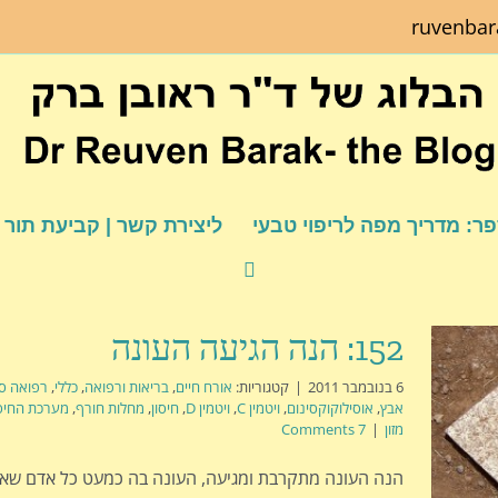
ruvenba
ר: מדריך מפה לריפוי טבעי
ליצירת קשר | קביעת תור
152: הנה הגיעה העונה
6 בנובמבר 2011
|
קטגוריות:
אורח חיים
,
בריאות ורפואה
,
כללי
,
רפואה סי
אבץ
,
אוסילוקוקסינום
,
ויטמין C
,
ויטמין D
,
חיסון
,
מחלות חורף
,
מערכת החיסו
מזון
|
7 Comments
הנה העונה מתקרבת ומגיעה, העונה בה כמעט כל אדם שאני