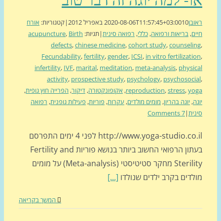
ן
10 באפריל 2012
2020-08-06T11:57:45+03:00
|
קטגוריות:
אורח
,
בריאות ורפואה
,
כללי
,
רפואה סינית
|
תגיות:
Birth
,
acupuncture
defects
,
chinese medicine
,
cohort study
,
counsel
Fecundability
,
fertility
,
gender
,
ICSI
,
in vitro fertilizat
infertility
,
IVF
,
marital
,
meditation
,
meta-analysis
,
physi
activity
,
prospective study
,
psychology
,
psychosoc
y
,
stress
,
reproduction
,
אקופונקטורה
,
דיקור
,
הפרייה חוץ גופית
,
,
יוגה בהריון
,
מומים מולדים
,
עקרות
,
פוריות
,
פעילות גופנית
,
רפואה
ת
|
7 Comments
http://www.yoga-studio.co.il לפני 4 ימים התפרסם
בעתון הרפואי החשוב ביותר בנושא פוריות Fertility and
Sterility מחקר סטיטיסטי (Meta-analysis) על מומים
דים בקרב ילדים שנולדו
[...]
המשך בקריאה