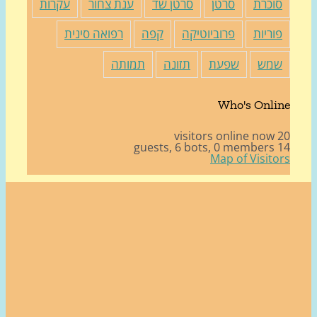
וכרת
סרטן
סרטן שד
ענת צחור
עקרות
ריות
פרוביוטיקה
קפה
רפואה סינית
מש
שפעת
תזונה
תמותה
Who's Onl
6 bots,
0 members
Map of Visit