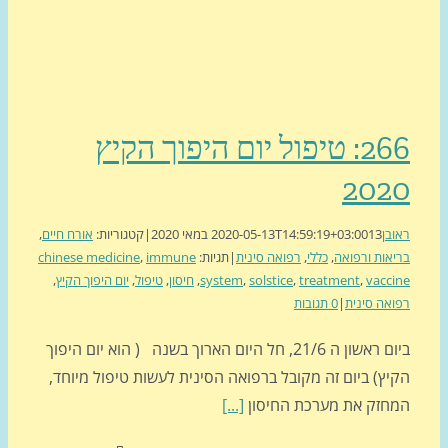
266: טיפול יום היפוך הקיץ
20
ן
13 במאי 2020
2020-05-13T14:59:19+03:00
|
קטגוריות:
אורח חיים
,
ות ורפואה
,
כללי
,
רפואה סינית
|
תגיות:
immune
,
chinese medicine
vacc
,
treatment
,
solstice
,
system
,
חיסון
,
טיפול
,
יום היפוך הקיץ
,
ה סינית
|
0 תגובות
ביום ראשון ה 21/6, חל היום הארוך בשנה ( הוא יום היפוך
ץ) ביום זה מקובל ברפואה הסינית לעשות טיפול מיוחד,
זק את מערכת החיסון
[...]