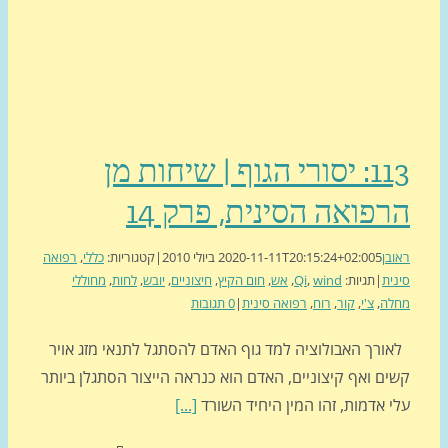
113: יסורי הגוף | שיחות מן
פואה הסינית, פרק 14
ן
5 ביולי 2010
2020-11-11T20:15:24+02:00
|
קטגוריות:
כללי
,
רפואה
ת
|
תגיות:
wind
,
Qi
,
אש
,
חום הקיץ
,
חיצוניים
,
יובש
,
לחות
,
מחוללי
ה
,
צ'י
,
קור
,
רוח
,
רפואה סינית
|
0 תגובות
רך האבולוציה למד גוף האדם להסתגל לתנאי מזג אויר
ם ואף קיצוניים, האדם הוא כנראה הייצור הסתגלן ביותר
 אדמות, זהו המין היחיד השורד
[...]