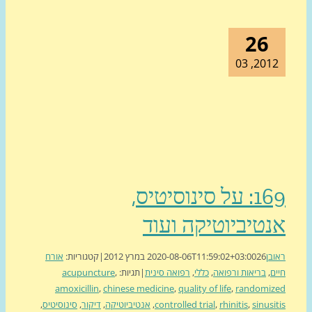
26
2012, 
169: על סינוסיטיס,
טיביוטיקה ועוד
ן
26 במרץ 2012
2020-08-06T11:59:02+03:00
|
קטגוריות:
אורח
,
בריאות ורפואה
,
כללי
,
רפואה סינית
|
תגיות:
,
acupuncture
amoxicillin
,
chinese medicine
,
quality of life
,
randomi
sinus
,
rhinitis
,
controlled trial
,
אנטיביוטיקה
,
דיקור
,
סינוסיטיס
,