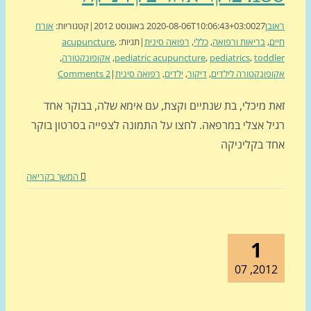
ן
27 באוגוסט 2012
2020-08-06T10:06:43+03:00
|
קטגוריות:
אורח
,
בריאות ורפואה
,
כללי
,
רפואה סינית
|
תגיות:
,
acupuncture
todd
,
pediatrics
,
pediatric acupuncture
,
אקופונקטורה
,
ונקטורה לילדים
,
דיקור
,
ילדים
,
רפואה סינית
|
2 Comments
 מיכלי, בת שנתיים וקצת, עם אימא שלה, בבוקר אחד
ל אצלי במרפאה. לחצו על התמונה לצפייה בסרטון בוקר
 בקליניקה
המשך בקריאה
1
2012, 