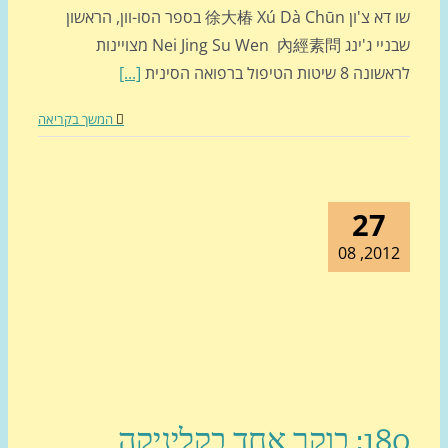
שו דא צ'ון 徐大椿 Xú Dà Chūn בספר הסו-וון, הראשון
שבניי ג'ינג Nei Jing Su Wen 內經素問 מצויינות
יטות הטיפול ברפואה הסינית
[...]
המשך בקריאה
27
2012, 
 אחד בקליניקה