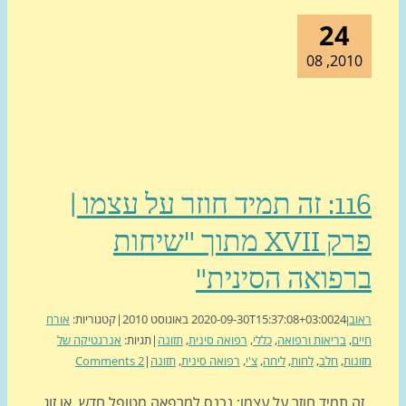
24
2010, 
116: זה תמיד חוזר על עצמו |
פרק XVII מתוך "שיחות
פואה הסינית"
ן
24 באוגוסט 2010
2020-09-30T15:37:08+03:00
|
קטגוריות:
אורח
,
בריאות ורפואה
,
כללי
,
רפואה סינית
,
תזונה
|
תגיות:
אנרגטיקה של
ות
,
חלב
,
לחות
,
ליחה
,
צ'י
,
רפואה סינית
,
תזונה
|
2 Comments
תמיד חוזר על עצמו: נכנס למרפאה מטופל חדש, או זוג