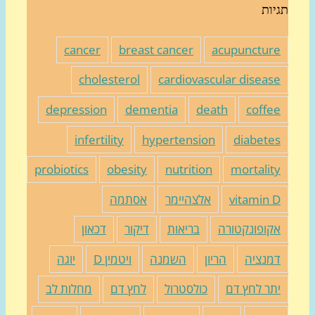
ות
cancer
breast cancer
acupunctur
cholesterol
cardiovascular diseas
depression
dementia
death
coffe
infertility
hypertension
diabete
probiotics
obesity
nutrition
mortalit
vitamin 
אלצהיימר
אסתמה
קופונקטורה
בריאות
דיקור
דכאון
מנציה
הריון
השמנה
ויטמין D
יוגה
תר לחץ דם
כולסטרול
לחץ דם
מחלות לב