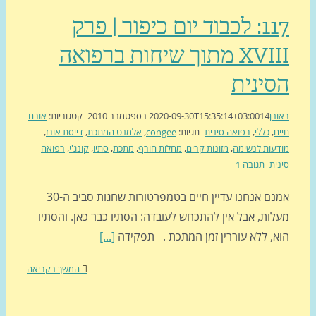
117: לכבוד יום כיפור | פרק
XVIII מתוך שיחות ברפואה
ינית
ן
14 בספטמבר 2010
2020-09-30T15:35:14+03:00
|
קטגוריות:
אורח
,
כללי
,
רפואה סינית
|
תגיות:
congee
,
אלמנט המתכת
,
דייסת אורז
,
עות לנשימה
,
מזונות קרים
,
מחלות חורף
,
מתכת
,
סתיו
,
קונג'י
,
רפואה
ת
|
תגובה 1
אמנם אנחנו עדיין חיים בטמפרטורות שחגות סביב ה-30
ות, אבל אין להתכחש לעובדה: הסתיו כבר כאן. והסתיו
, ללא עוררין זמן המתכת . תפקידה
[...]
המשך בקריאה