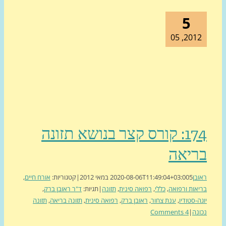
5
2012, 
174: קורס קצר בנושא תזונה
יאה
ן
5 במאי 2012
2020-08-06T11:49:04+03:00
|
קטגוריות:
אורח חיים
,
ות ורפואה
,
כללי
,
רפואה סינית
,
תזונה
|
תגיות:
ד"ר ראובן ברק
,
-סטודיו
,
ענת צחור
,
ראובן ברק
,
רפואה סינית
,
תזונה בריאה
,
תזונה
ה
|
4 Comments