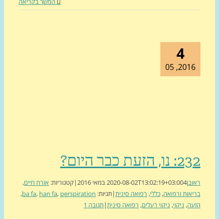
המשך בקריאה
4
2016, 
הזעת כבר היום?
ן
4 במאי 2016
2020-08-02T13:02:19+03:00
|
קטגוריות:
אורח חיים
,
ות ורפואה
,
כללי
,
רפואה סינית
|
תגיות:
perspiration
,
han fa
,
ba fa
,
ה
,
ניקוי
,
ניקוי רעלים
,
רפואה סינית
|
תגובה 1