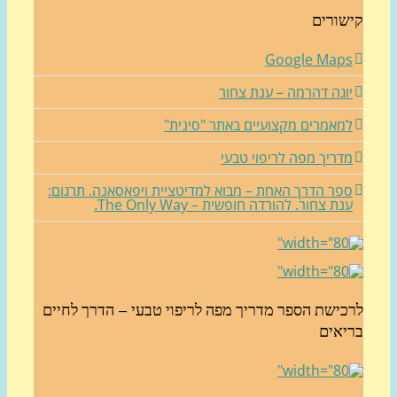
ורים
Google Map
וגה דהרמה – ענת צחור
מאמרים מקצועיים באתר "סינית"
דריך מפה לריפוי טבעי
פר הדרך האחת – מבוא למדיטציית ויפאסאנה. תרגום:
ת צחור. להורדה חופשית – The Only Way.
ישת הספר מדריך מפה לריפוי טבעי – הדרך לחיים
אים