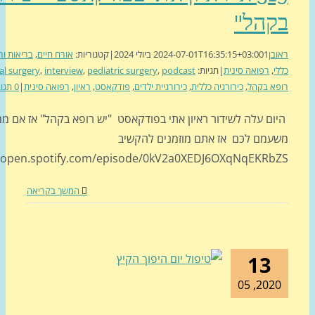
הל"
ן
1 ביולי 2024
2024-07-01T16:35:15+03:00
|
קטגוריות:
אורח חיים
,
בריאות ורפואה
,
,
רפואה סינית
|
תגיות:
podcast
,
pediatric surgery
,
interview
,
general surgery
,
יש
א בקהל
,
כירורגיה כללית
,
כירורגיית ילדים
,
פודקאסט
,
ראיון
,
רפואה סינית
|
0 תגובות
ם עלה לשידור ראיון אתי בפודקאסט "יש רופא בקהל" אז אם ממש
מם לכם אז אתם מוזמנים להקשיב
https://open.spotify.com/episode/0kV2a0XEDJ6OXqNqEKR
המשך בקריאה
13
2020, 