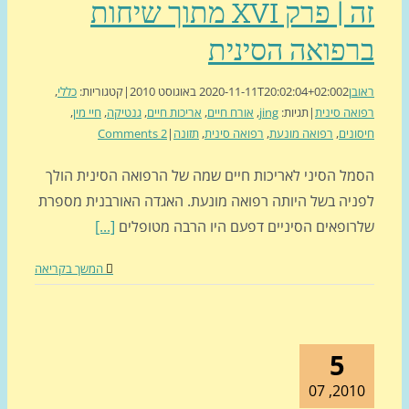
זה | פרק XVI מתוך שיחות
פואה הסינית
ן
2 באוגוסט 2010
2020-11-11T20:02:04+02:00
|
קטגוריות:
כללי
,
ה סינית
|
תגיות:
jing
,
אורח חיים
,
אריכות חיים
,
גנטיקה
,
חיי מין
,
נים
,
רפואה מונעת
,
רפואה סינית
,
תזונה
|
2 Comments
ל הסיני לאריכות חיים שמה של הרפואה הסינית הולך
יה בשל היותה רפואה מונעת. האגדה האורבנית מספרת
ופאים הסיניים דפעם היו הרבה מטופלים
[...]
המשך בקריאה
5
2010, 