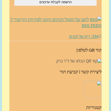
לחצו על הסמל הכתום הקטן לפתיחת הקישור ל-
RSS FE
3: ריח של זקנים
לטלפון
צירת קשר | קביעת תור
גוריות