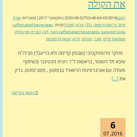
ת הקולה
בן
18 באוקטובר 2017
2020-08-02T03:48:44+03:00
|
קטגוריות:
אורח
ם
,
בריאות ורפואה
,
כללי
,
פריון
,
תזונה
|
תגיות:
,
caffeinated beverages
sugared s
,
non-caffeinated beverages
,
IVF
,
הפריה חוץ גופית
,
אות קלים
,
סוכר
,
עקרות
,
פריון
,
קפאין
|
0 תגובות
קר פרוספקטיבי (שבוחן קדימה ולא בדיעבד) מביה"ח
בא תל השומר, בראשות ד"ר רונית מכטינגר ובשיתוף
ולה עם אוניברסיטת הרווארד בבוסטון , מסצ'וסטס, בדק
[...]
המשך בקריאה
6
2016, 0