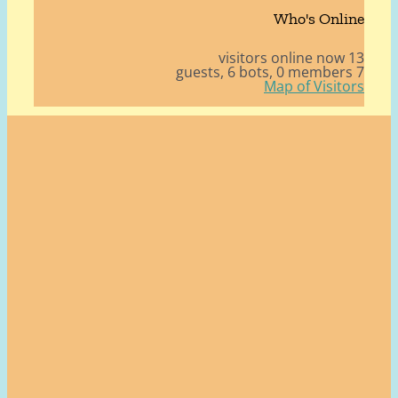
Who's Onli
13 v
6 bots,
0 member
Map of Visito