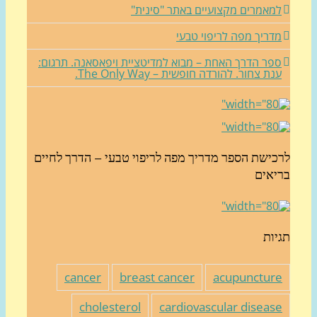
מאמרים מקצועיים באתר "סינית"
דריך מפה לריפוי טבעי
פר הדרך האחת – מבוא למדיטציית ויפאסאנה. תרגום:
נת צחור. להורדה חופשית – The Only Way.
כישת הספר מדריך מפה לריפוי טבעי – הדרך לחיים
יאים
יות
cancer
breast cancer
acupunctur
cholesterol
cardiovascular diseas