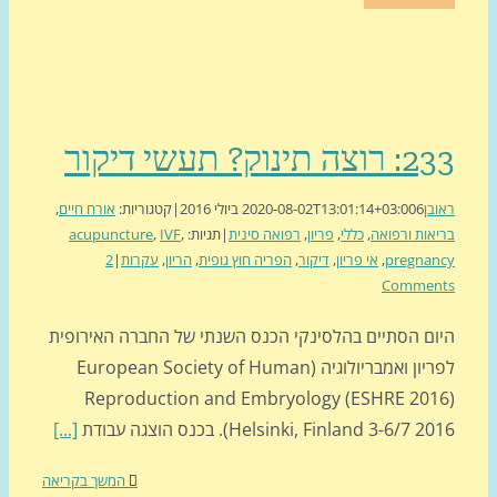
ה תינוק? תעשי דיקור
בן
6 ביולי 2016
2020-08-02T13:01:14+03:00
|
קטגוריות:
אורח חיים
,
אות ורפואה
,
כללי
,
פריון
,
רפואה סינית
|
תגיות:
,
IVF
,
acupuncture
pregnan
,
אי פריון
,
דיקור
,
הפריה חוץ גופית
,
הריון
,
עקרות
|
2
Commen
ום הסתיים בהלסינקי הכנס השנתי של החברה האירופית
לפריון ואמבריולוגיה (European Society of Human
Reproduction and Embryology (ESHRE 201
Helsinki, Finland 3-6/7 ). בכנס הוצגה עבודת
[...]
המשך בקריאה