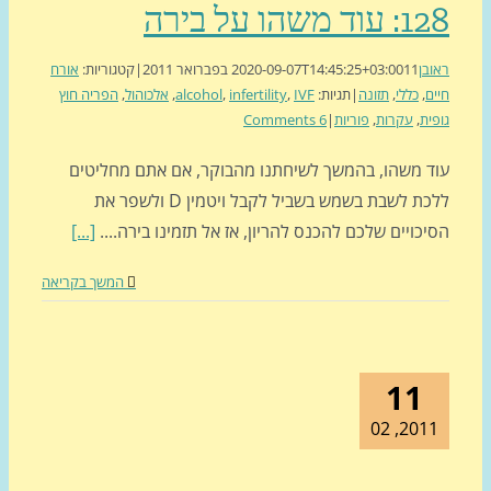
ד משהו על בירה
בן
11 בפברואר 2011
2020-09-07T14:45:25+03:00
|
קטגוריות:
אורח
ם
,
כללי
,
תזונה
|
תגיות:
IVF
,
infertility
,
alcohol
,
אלכוהול
,
הפריה חוץ
ית
,
עקרות
,
פוריות
|
6 Comments
ד משהו, בהמשך לשיחתנו מהבוקר, אם אתם מחליטים
ללכת לשבת בשמש בשביל לקבל ויטמין D ולשפר את
כויים שלכם להכנס להריון, אז אל תזמינו בירה....
[...]
המשך בקריאה
11
2011, 0