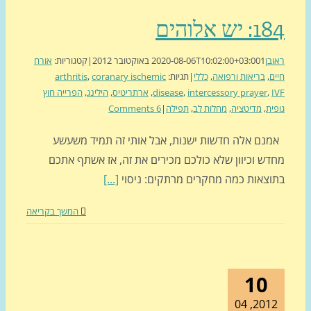
יש אלוהים
בן
1 באוקטובר 2012
2020-08-06T10:02:00+03:00
|
קטגוריות:
אורח
ם
,
בריאות ורפואה
,
כללי
|
תגיות:
coranary ischemic
,
arthritis
,
intercessory prayer
,
disease
,
ארתריטיס
,
הילינג
,
הפרייה חוץ
ית
,
מדיטציה
,
מחלות לב
,
תפילה
|
6 Comments
נם אלה חדשות ישנות, אבל אותי זה תמיד משעשע
דש וכיוון שלא כולכם מכירים את זה, אז אשתף אתכם
וצאות כמה מחקרים מרתקים: ניסוי
[...]
המשך בקריאה
10
2012, 0