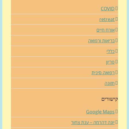
COVI
retrea
ורח חיים
ריאות ורפואה
ללי
ריון
פואה סינית
זונה
שורים
Google Map
וגה דהרמה – ענת צחור