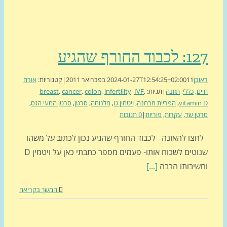
וד החורף שהגיע
בן
11 בפברואר 2011
2024-01-27T12:54:25+02:00
|
קטגוריות:
אורח
ם
,
כללי
,
תזונה
|
תגיות:
,
IVF
,
infertility
,
colon
,
cancer
,
breast
vitami
,
הפריית מבחנה
,
ויטמין D
,
מלנומה
,
סרטן
,
סרטן המעי הגס
,
ן שד
,
עקרות
,
פוריות
|
0 תגובות
צו להאזנה לכבוד החורף שהגיע נכון לכתוב על משהו
שנוטים לשכוח אותו- פעמים מספר כתבתי כאן על ויטמין D
שיבותו הרבה
[...]
המשך בקריאה