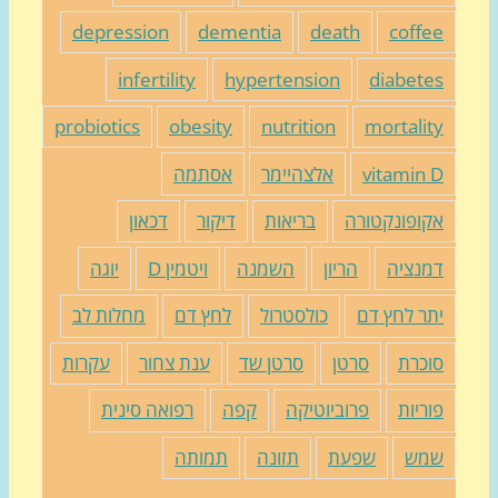
depression
dementia
death
coffe
infertility
hypertension
diabete
probiotics
obesity
nutrition
mortalit
vitamin 
אלצהיימר
אסתמה
קופונקטורה
בריאות
דיקור
דכאון
מנציה
הריון
השמנה
ויטמין D
יוגה
תר לחץ דם
כולסטרול
לחץ דם
מחלות לב
וכרת
סרטן
סרטן שד
ענת צחור
עקרות
וריות
פרוביוטיקה
קפה
רפואה סינית
מש
שפעת
תזונה
תמותה