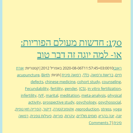
170: חדשות מעולם הפוריות:
- למה יוגה זה דבר טוב
בן
10 באפריל 2012
2020-08-06T11:57:45+03:00
|
קטגוריות:
אורח
ם
,
בריאות ורפואה
,
כללי
,
רפואה סינית
|
תגיות:
Birth
,
acupuncture
defects
,
chinese medicine
,
cohort study
,
counseli
Fecundability
,
fertility
,
gender
,
ICSI
,
in vitro fertilizat
infertility
,
IVF
,
marital
,
meditation
,
meta-analysis
,
physi
activity
,
prospective study
,
psychology
,
psychosoci
yo
,
stress
,
reproduction
,
אקופונקטורה
,
דיקור
,
הפרייה חוץ גופית
,
ה
,
יוגה בהריון
,
מומים מולדים
,
עקרות
,
פוריות
,
פעילות גופנית
,
רפואה
ית
|
7 Comments