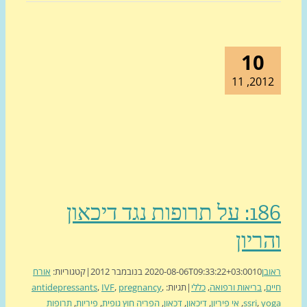
10
2012, 1
186: על תרופות נגד דיכאון
ריון
בן
10 בנובמבר 2012
2020-08-06T09:33:22+03:00
|
קטגוריות:
אורח
ם
,
בריאות ורפואה
,
כללי
|
תגיות:
,
pregnancy
,
IVF
,
antidepressants
yo
,
ssri
,
אי פיריון
,
דיכאון
,
דכאון
,
הפריה חוץ גופית
,
פיריות
,
תרופות