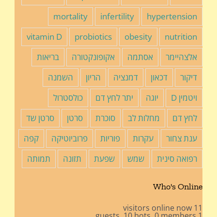
mortality
infertility
hypertension
vitamin D
probiotics
obesity
nutrition
אלצהיימר
אסתמה
אקופונקטורה
בריאות
דיקור
דכאון
דמנציה
הריון
השמנה
ויטמין D
יוגה
יתר לחץ דם
כולסטרול
לחץ דם
מחלות לב
סוכרת
סרטן
סרטן שד
ענת צחור
עקרות
פוריות
פרוביוטיקה
קפה
רפואה סינית
שמש
שפעת
תזונה
תמותה
Who's Online
11 visitors online now
10 bots,
0 members
1 guests,