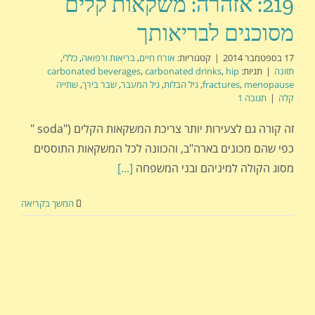
219: אזהרה: משקאות קלים
מסוכנים לבריאותך
17 בספטמבר 2014
|
קטגוריות:
אורח חיים
,
בריאות ורפואה
,
כללי
,
תזונה
|
תגיות:
hip
,
carbonated drinks
,
carbonated beverages
menopause
,
fractures
,
גיל הבלות
,
גיל המעבר
,
שבר בירך
,
שתייה
קלה
|
תגובה 1
זה קורה גם לצעירות יותר צריכת המשקאות הקלים ("soda "
כפי שהם מכונים בארה"ב, והכוונה לכל המשקאות התוססים
מסוג הקולה למיניהם ובני המשפחה
[...]
המשך בקריאה