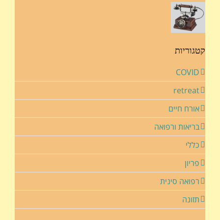
קטגוריות
COVID
retreat
אורח חיים
בריאות ורפואה
כללי
פריון
רפואה סינית
תזונה