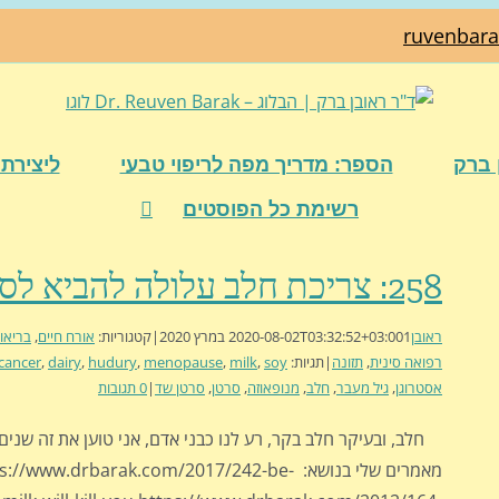
ruvenbar
 ברק
הספר: מדריך מפה לריפוי טבעי
ליצירת 
רשימת כל הפוסטים
258: צריכת חלב עלולה להביא לסרטן שד
ראובן
1 במרץ 2020
2020-08-02T03:32:52+03:00
|
קטגוריות:
אורח חיים
,
בריאו
רפואה סינית
,
תזונה
|
תגיות:
soy
,
milk
,
menopause
,
hudury
,
dairy
,
 cancer
אסטרוגן
,
גיל מעבר
,
חלב
,
מנופאוזה
,
סרטן
,
סרטן שד
|
0 תגובות
חלב, ובעיקר חלב בקר, רע לנו כבני אדם, אני טוען את זה שנים,
מאמרים שלי בנושא: ://www.drbarak.com/2017/242-be