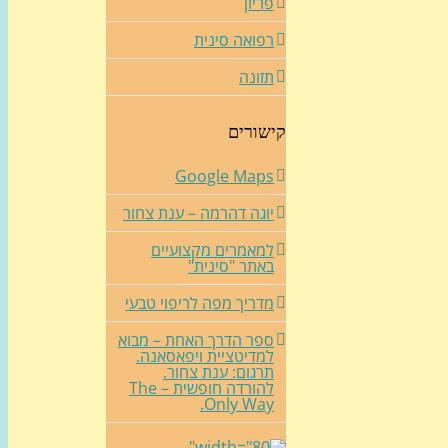
פריון
רפואה סינית
תזונה
קישורים
Google Maps
יוגה דהרמה – ענת צחור
למאמרים מקצועיים
באתר "סינית"
מדריך מפה לריפוי טבעי
ספר הדרך האחת – מבוא
למדיטציית ויפאסאנה.
תרגום: ענת צחור.
להורדה חופשית – The
Only Way.