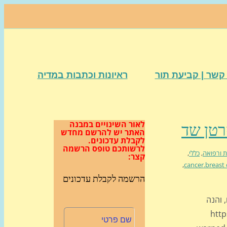
קשר | קביעת תור
ראיונות וכתבות במדיה
לאור השינויים במבנה
האתר
יש להרשם מחדש
לקבלת עדכונים.
לרשותכם טופס הרשמה
ת ורפואה
,
כללי
,
קצר:
,
cancer.breast
הרשמה לקבלת עדכונים
 והנה
https-