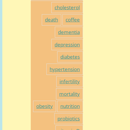
cholesterol
death
coffee
dementia
depression
diabetes
hypertension
infertility
mortality
obesity
nutrition
probiotics