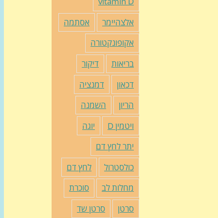
vitamin D
אלצהיימר
אסתמה
אקופונקטורה
בריאות
דיקור
דכאון
דמנציה
הריון
השמנה
ויטמין D
יוגה
יתר לחץ דם
כולסטרול
לחץ דם
מחלות לב
סוכרת
סרטן
סרטן שד