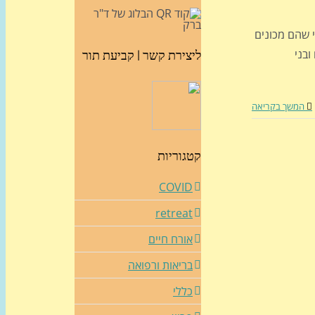
יותר צריכת המשקאות הקלים ("soda " כפי שהם מכונים
ובני
ליצירת קשר | קביעת תור
המשך בקריאה
קטגוריות
COVID
retreat
אורח חיים
בריאות ורפואה
כללי