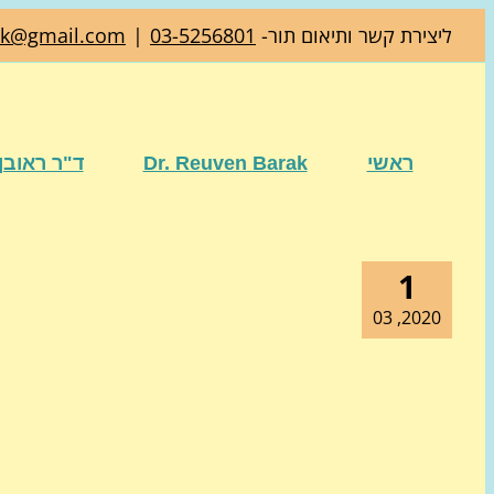
דלג
ליצירת קשר ותיאום תור-
03-5256801
|
ak@gmail.com
לתוכן
ראשי
Dr. Reuven Barak
ד"ר ראובן
1
2020, 03