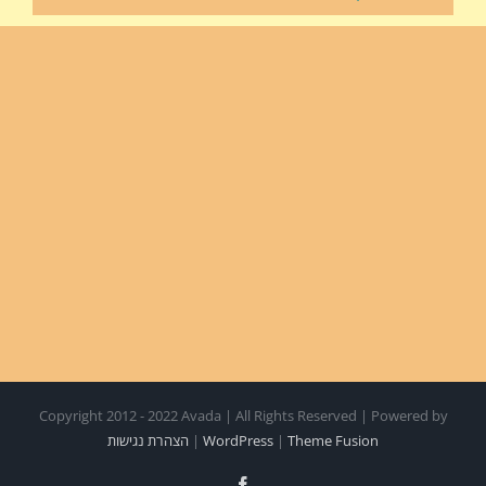
Copyright 2012 - 2022 Avada | All Rights Reserved | Powered by
Theme Fusion
|
WordPress
|
הצהרת נגישות
Facebook