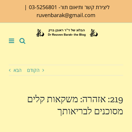
לג
ליצירת קשר ותיאום תור-
03-5256801
|
תוכן
ruvenbarak@gmail.com
הקודם
הבא
219: אזהרה: משקאות קלים
מסוכנים לבריאותך