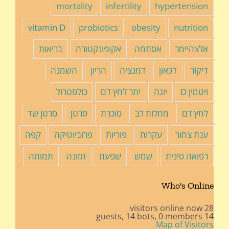
mortality
infertility
hypertension
vitamin D
probiotics
obesity
nutrition
אלצהיימר
אסתמה
אקופונקטורה
בריאות
דיקור
דכאון
דמנציה
הריון
השמנה
ויטמין D
יוגה
יתר לחץ דם
כולסטרול
לחץ דם
מחלות לב
סוכרת
סרטן
סרטן שד
ענת צחור
עקרות
פוריות
פרוביוטיקה
קפה
רפואה סינית
שמש
שפעת
תזונה
תמותה
Who's Online
28 visitors online now
14 bots,
0 members
14 guests,
Map of Visitors