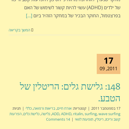
של ילדים (ADHD) עשוי להיות קשור לשימוש של האם
בפרצטמול, החוקר הבכיר של במחקר הזהיר ביום
[...]
המשך בקריאה
17
2011, 09
148: גלישת גלים: הריטלין של
הטבע.
17 בספטמבר 2011
|
קטגוריות:
אורח חיים
,
בריאות ורפואה
,
כללי
|
תגיות:
wave surfing
,
surfing
,
ritalin
,
ADHD
,
ADD
,
גלישה
,
גלישת גלים
,
הפרעות
קשב וריכוז
,
ריטלין
,
תופעות לוואי
|
14 Comments