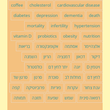
coffee
cholesterol
cardiovascular disease
diabetes
depression
dementia
death
mortality
infertility
hypertension
vitamin D
probiotics
obesity
nutrition
אלצהיימר
אסתמה
אקופונקטורה
בריאות
דיקור
דכאון
דמנציה
הריון
השמנה
ויטמין D
יוגה
יתר לחץ דם
כולסטרול
לחץ דם
מחלות לב
סוכרת
סרטן
סרטן שד
ענת צחור
עקרות
פוריות
פרוביוטיקה
קפה
רפואה סינית
שמש
שפעת
תזונה
תמותה