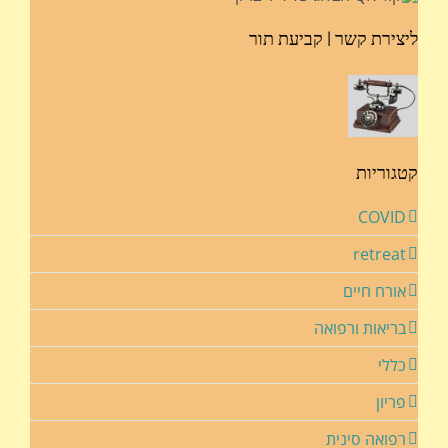
ליצירת קשר | קביעת תור
קטגוריות
COVID
retreat
אורח חיים
בריאות ורפואה
כללי
פריון
רפואה סינית