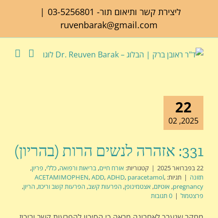
לג
ליצירת קשר ותיאום תור-
03-5256801
|
תוכן
ruvenbarak@gmail.com
22
2025, 02
331: אזהרה לנשים הרות (בהריון)
22 בפברואר 2025
|
קטגוריות:
אורח חיים
,
בריאות ורפואה
,
כללי
,
פריון
,
תזונה
|
תגיות:
,
paracetamol
,
ADHD
,
ADD
,
ACETAMIMOPHEN
pregnancy
,
אוטיזם
,
אצטמינופן
,
הפרעות קשב
,
הפרעות קשב וריכוז
,
הריון
,
פרצטמול
|
0 תגובות
מחקר שנערך לאחרונה מראה כי הסיכון להפרעות קשב וריכוז