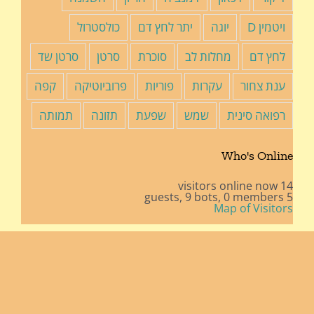
ויטמין D
יוגה
יתר לחץ דם
כולסטרול
לחץ דם
מחלות לב
סוכרת
סרטן
סרטן שד
ענת צחור
עקרות
פוריות
פרוביוטיקה
קפה
רפואה סינית
שמש
שפעת
תזונה
תמותה
Who's Online
14 visitors online now
9 bots,
0 members
5 guests,
Map of Visitors