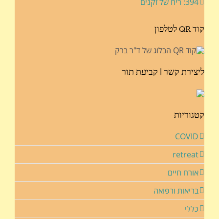
394: ריח של זקנים
קוד QR לטלפון
ליצירת קשר | קביעת תור
קטגוריות
COVID
retreat
אורח חיים
בריאות ורפואה
כללי