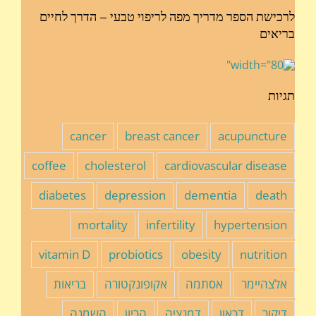
לרכישת הספר מדריך מפה לריפוי טבעי – הדרך לחיים
בריאים
תגיות
cancer
breast cancer
acupuncture
coffee
cholesterol
cardiovascular disease
diabetes
depression
dementia
death
mortality
infertility
hypertension
vitamin D
probiotics
obesity
nutrition
אלצהיימר
אסתמה
אקופונקטורה
בריאות
דיקור
דכאון
דמנציה
הריון
השמנה