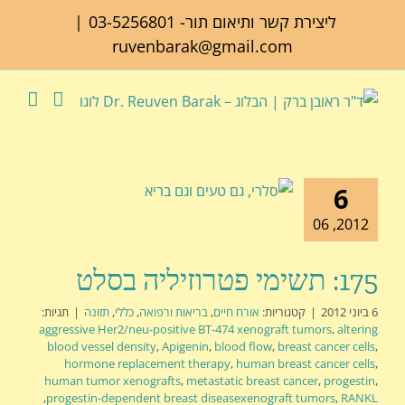
לג
ליצירת קשר ותיאום תור-
03-5256801
|
תוכן
ruvenbarak@gmail.com
6
2012, 06
175: תשימי פטרוזיליה בסלט
6 ביוני 2012
|
קטגוריות:
אורח חיים
,
בריאות ורפואה
,
כללי
,
תזונה
|
תגיות:
aggressive Her2/neu-positive BT-474 xenograft tumors
,
altering
blood vessel density
,
Apigenin
,
blood flow
,
breast cancer cells
,
hormone replacement therapy
,
human breast cancer cells
,
human tumor xenografts
,
metastatic breast cancer
,
progestin
,
,
progestin-dependent breast diseasexenograft tumors
,
RANKL