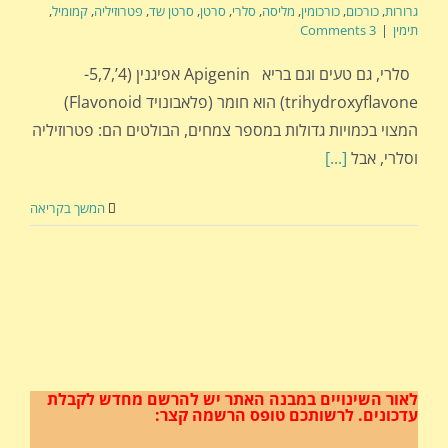
גרורות
,
כורכום
,
כורכומין
,
מליסה
,
סלרי
,
סרטן
,
סרטן שד
,
פטרוזיליה
,
קמומיל
,
תימין
|
3 Comments
סלרי, גם טעים וגם בריא Apigenin אפיגנין (4’,5,7-
trihydroxyflavone) הוא חומר (פלאבונויד Flavonoid)
המצוי בכמויות גדולות במספר צמחים, הבולטים הם: פטרוזיליה
וסלרי, אבל
[...]
המשך בקריאה
לאור השינויים במבנה האתר
יש להרשם מחדש לקבלת
עדכונים.
לרשותכם טופס הרשמה קצר: