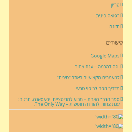
פריון
רפואה סינית
תזונה
קישורים
Google Maps
יוגה דהרמה – ענת צחור
למאמרים מקצועיים באתר "סינית"
מדריך מפה לריפוי טבעי
ספר הדרך האחת – מבוא למדיטציית ויפאסאנה. תרגום:
ענת צחור. להורדה חופשית – The Only Way.