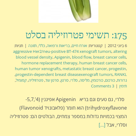
175: תשימי פטרוזיליה בסלט
6 ביוני 2012
|
קטגוריות:
אורח חיים
,
בריאות ורפואה
,
כללי
,
תזונה
|
תגיות:
aggressive Her2/neu-positive BT-474 xenograft tumors
,
altering
blood vessel density
,
Apigenin
,
blood flow
,
breast cancer cells
,
hormone replacement therapy
,
human breast cancer cells
,
human tumor xenografts
,
metastatic breast cancer
,
progestin
,
,
progestin-dependent breast diseasexenograft tumors
,
RANKL
גרורות
,
כורכום
,
כורכומין
,
מליסה
,
סלרי
,
סרטן
,
סרטן שד
,
פטרוזיליה
,
קמומיל
,
תימין
|
3 Comments
סלרי, גם טעים וגם בריא Apigenin אפיגנין (4’,5,7-
trihydroxyflavone) הוא חומר (פלאבונויד Flavonoid)
המצוי בכמויות גדולות במספר צמחים, הבולטים הם: פטרוזיליה
וסלרי, אבל
[...]