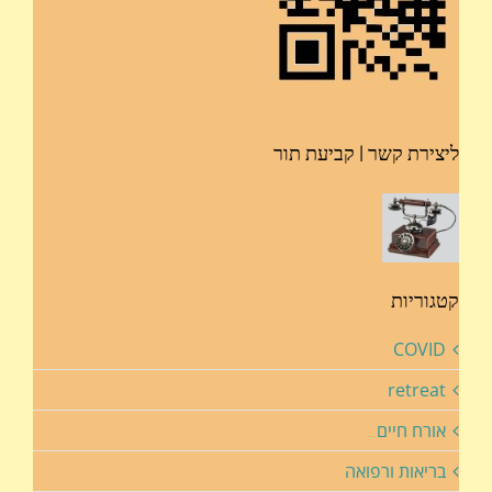
ליצירת קשר | קביעת תור
קטגוריות
COVID
retreat
אורח חיים
בריאות ורפואה