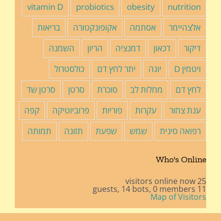
vitamin D
probiotics
obesity
nutrition
אלצהיימר
אסתמה
אקופונקטורה
בריאות
דיקור
דכאון
דמנציה
הריון
השמנה
ויטמין D
יוגה
יתר לחץ דם
כולסטרול
לחץ דם
מחלות לב
סוכרת
סרטן
סרטן שד
ענת צחור
עקרות
פוריות
פרוביוטיקה
קפה
רפואה סינית
שמש
שפעת
תזונה
תמותה
Who's Online
25 visitors online now
14 bots,
0 members
11 guests,
Map of Visitors