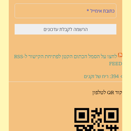
לחצו על הסמל הכתום הקטן לפתיחת הקישור ל-RSS
FEED
394: ריח של זקנים
קוד QR לטלפון