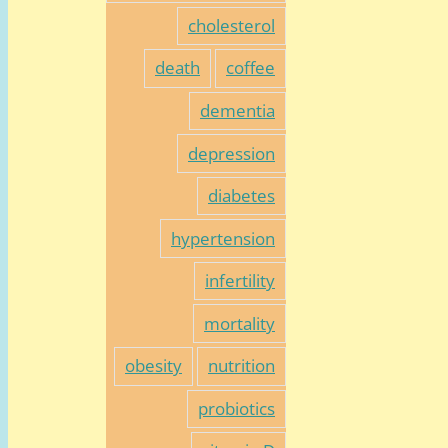
cholesterol
death
coffee
dementia
depression
diabetes
hypertension
infertility
mortality
obesity
nutrition
probiotics