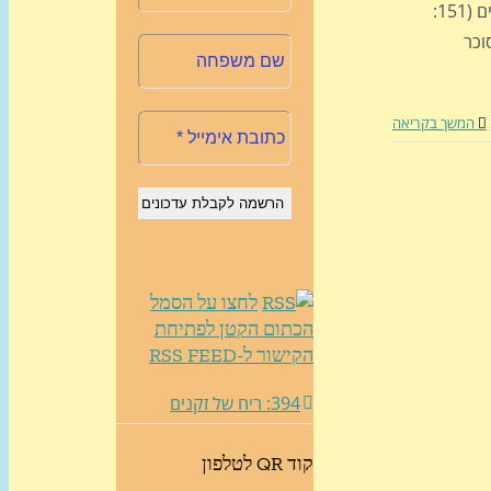
בשנת 2011 כתבתי מאמר ארוך ומפורט כנגד ממתיקים מלאכותיים (151:
וכר
המשך בקריאה
לחצו על הסמל
הכתום הקטן לפתיחת
הקישור ל-RSS FEED
394: ריח של זקנים
קוד QR לטלפון