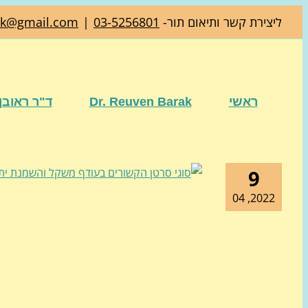
דלג
ליצירת קשר ותיאום תור-
03-5256801
|
ak@gmail.com
לתוכן
ראשי
Dr. Reuven Barak
ד"ר ראובן
9
2022, 04