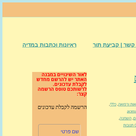
קשר | קביעת תור
ראיונות וכתבות במדיה
לאור השינויים במבנה
האתר
יש להרשם מחדש
לקבלת עדכונים.
לרשותכם טופס הרשמה
קצר:
אות ורפואה
,
כללי
,
הרשמה לקבלת עדכונים
aces
ם
,
השמנה
,
גובות