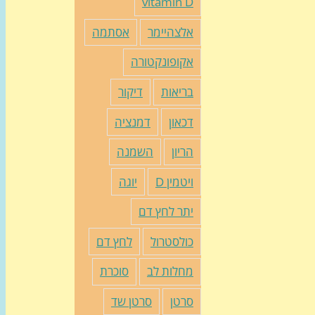
vitamin D
אלצהיימר
אסתמה
אקופונקטורה
בריאות
דיקור
דכאון
דמנציה
הריון
השמנה
ויטמין D
יוגה
יתר לחץ דם
כולסטרול
לחץ דם
מחלות לב
סוכרת
סרטן
סרטן שד