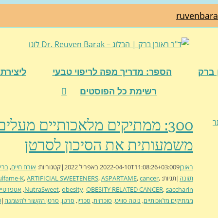
ruvenbar
 ברק
הספר: מדריך מפה לריפוי טבעי
ליצירת 
רשימת כל הפוסטים
300: ממתיקים מלאכותיים מעלים
משמעותית את הסיכון לסרטן
ראובן
9 באפריל 2022
2022-04-10T11:08:26+03:00
|
קטגוריות:
אורח חיים
,
ברי
תזונה
|
תגיות:
,
cancer
,
ASPARTAME
,
ARTIFICIAL SWEETENERS
,
ulfame-K
saccharin
,
OBESITY RELATED CANCER
,
obesity
,
NutraSweet
,
אספרטיי
ממתיקים מלאכותיים
,
נוטה סוויט
,
סוכרזית
,
סכרין
,
סרטן
,
סרטן הקשור להשמנה
|
0 ת