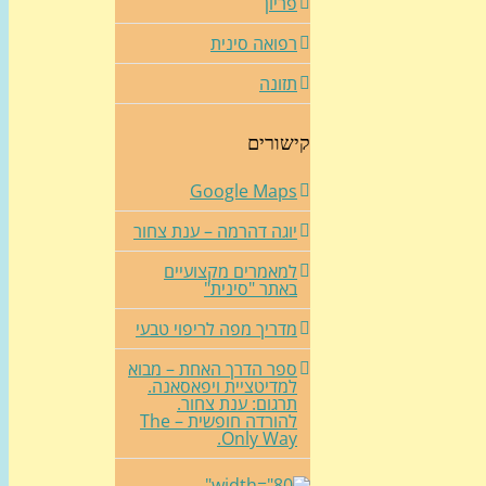
פריון
רפואה סינית
תזונה
קישורים
Google Maps
יוגה דהרמה – ענת צחור
למאמרים מקצועיים
באתר "סינית"
מדריך מפה לריפוי טבעי
ספר הדרך האחת – מבוא
למדיטציית ויפאסאנה.
תרגום: ענת צחור.
להורדה חופשית – The
Only Way.