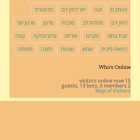
ויטמין D
יוגה
יתר לחץ דם
כולסטרול
לחץ דם
מחלות לב
סוכרת
סרטן
סרטן שד
ענת צחור
עקרות
פוריות
פרוביוטיקה
קפה
רפואה סינית
שמש
שפעת
תזונה
תמותה
Who's Online
15 visitors online now
13 bots,
0 members
2 guests,
Map of Visitors