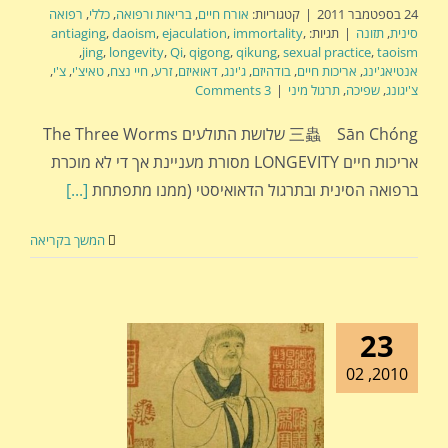
24 בספטמבר 2011
|
קטגוריות:
אורח חיים
,
בריאות ורפואה
,
כללי
,
רפואה
סינית
,
תזונה
|
תגיות:
,
immortality
,
ejaculation
,
daoism
,
antiaging
,
jing
,
longevity
,
Qi
,
qigong
,
qikung
,
sexual practice
,
taoism
אנטיאג'ינג
,
אריכות חיים
,
בודהיזם
,
ג'ינג
,
דאואיזם
,
זרע
,
חיי נצח
,
טאיצ'י
,
צ'י
,
צ'יגונג
,
שפיכה
,
תרגול מיני
|
3 Comments
三蟲 Sān Chóng שלושת התולעים The Three Worms
אריכות חיים LONGEVITY מסורת מעניינת אך די לא מוכרת
ברפואה הסינית ובתרגול הדאואיסטי (ממנו מתפתחת
[...]
המשך בקריאה
23
2010, 02