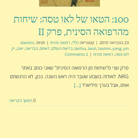
100: הטאו של לאו טסה: שיחות
מהרפואה הסינית, פרק II
23 בפברואר 2010
|
קטגוריות:
כללי
,
רפואה סינית
|
תגיות:
,
daoism
yin
,
yang
,
taoism
,
laozi
,
laotsu
,
בריאת העולם
,
דאויזם
,
הבריאה
,
יאנג
,
יין
,
לאו טסה
,
רפואה סינית
|
2 Comments
פרק שני מ"שיחות מן הרפואה הסינית" שאני כותב באתר
NRG. לאודזה בשבוע שעבר היה ראש השנה. נכון, לא הרגשתם
אותו, אבל בערך מיליארד
[...]
המשך בקריאה