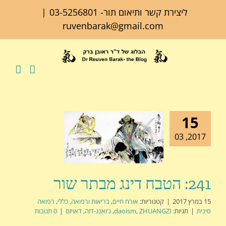
לג
ליצירת קשר ותיאום תור-
03-5256801
|
תוכן
ruvenbarak@gmail.com
15
2017, 03
241: הטבח דינג מבתר שור
15 במרץ 2017
|
קטגוריות:
אורח חיים
,
בריאות ורפואה
,
כללי
,
רפואה
סינית
|
תגיות:
ZHUANGZI
,
daoism
,
ג'ואנג-דזה
,
דאויזם
|
0 תגובות