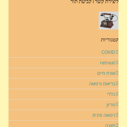
ליצירת קשר | קביעת תור
קטגוריות
COVID
retreat
אורח חיים
בריאות ורפואה
כללי
פריון
רפואה סינית
תזונה