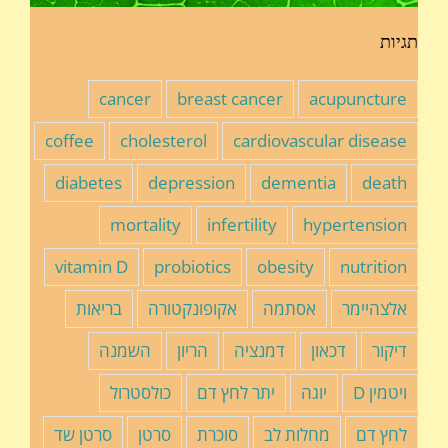
תגיות
cancer
breast cancer
acupuncture
coffee
cholesterol
cardiovascular disease
diabetes
depression
dementia
death
mortality
infertility
hypertension
vitamin D
probiotics
obesity
nutrition
אלצהיימר
אסתמה
אקופונקטורה
בריאות
דיקור
דכאון
דמנציה
הריון
השמנה
ויטמין D
יוגה
יתר לחץ דם
כולסטרול
לחץ דם
מחלות לב
סוכרת
סרטן
סרטן שד