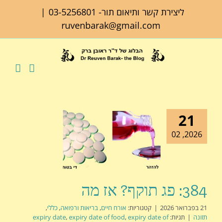
לג
ליצירת קשר ותיאום תור-
03-5256801
|
תוכן
ruvenbarak@gmail.com
21
2026, 02
384: פג תוקף? אז מה
21 בפברואר 2026
|
קטגוריות:
אורח חיים
,
בריאות ורפואה
,
כללי
,
תזונה
|
תגיות:
expiry date of
,
expiry date of food
,
expiry date