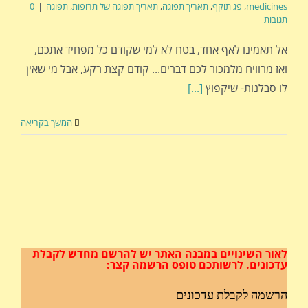
medicines
,
פג תוקף
,
תאריך תפוגה
,
תאריך תפוגה של תרופות
,
תפוגה
|
0
תגובות
אל תאמינו לאף אחד, בטח לא למי שקודם כל מפחיד אתכם,
ואז מרוויח מלמכור לכם דברים... קודם קצת רקע, אבל מי שאין
לו סבלנות- שיקפוץ
[...]
המשך בקריאה
לאור השינויים במבנה האתר
יש להרשם מחדש לקבלת
עדכונים.
לרשותכם טופס הרשמה קצר:
הרשמה לקבלת עדכונים