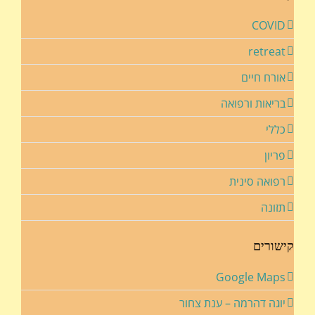
COVID
retreat
אורח חיים
בריאות ורפואה
כללי
פריון
רפואה סינית
תזונה
קישורים
Google Maps
יוגה דהרמה – ענת צחור