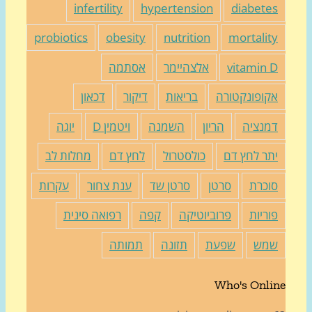
infertility
hypertension
diabete
probiotics
obesity
nutrition
mortalit
vitamin 
אלצהיימר
אסתמה
קופונקטורה
בריאות
דיקור
דכאון
מנציה
הריון
השמנה
ויטמין D
יוגה
תר לחץ דם
כולסטרול
לחץ דם
מחלות לב
וכרת
סרטן
סרטן שד
ענת צחור
עקרות
וריות
פרוביוטיקה
קפה
רפואה סינית
מש
שפעת
תזונה
תמותה
Who's Onli