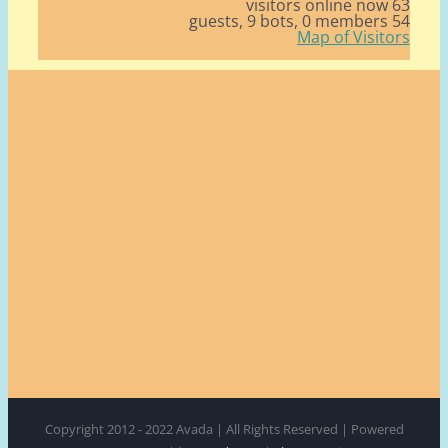
63 v
9 bots,
0 members
54
Map of Visito
Copyright 2012 - 2022 Avada | All Rights Reserved | Power