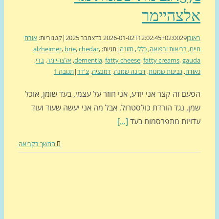
לצהיימר
בן
29 בדצמבר 2025
2026-01-02T12:02:45+02:00
|
קטגוריות:
אורח
ם
,
בריאות ורפואה
,
כללי
,
תזונה
|
תגיות:
,
chedar
,
brie
,
alzheimer
gau
,
fatty creams
,
fatty cheese
,
dementia
,
אלצהיימר
,
ברי
,
דה
,
גבינות שמנות
,
דבינה שמנה
,
דמנציה
,
צ'דר
|
תגובה 1
ם זה קצר אני יודע, אני חוזר על עצמי, בעד שומן, אוכל
, נגד הורדת כולסטרול, אבל מה אני יעשה שעוד ועוד
ויות מתפרסמות בעד
[...]
המשך בקריאה