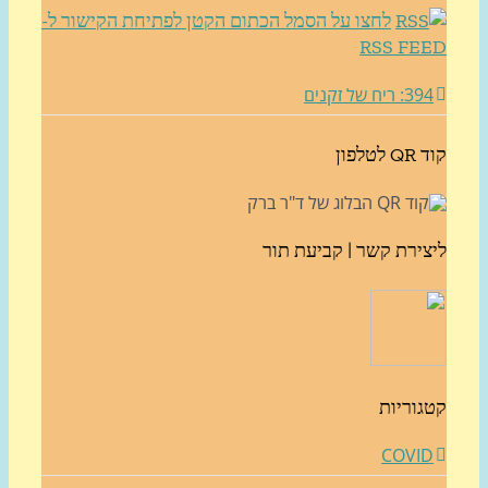
לחצו על הסמל הכתום הקטן לפתיחת הקישור ל-
RSS FE
3: ריח של זקנים
לטלפון
צירת קשר | קביעת תור
גוריות
COVI