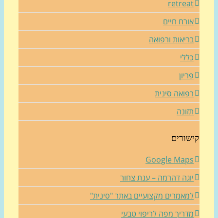
retrea
ורח חיים
ריאות ורפואה
ללי
ריון
פואה סינית
זונה
שורים
Google Map
וגה דהרמה – ענת צחור
מאמרים מקצועיים באתר "סינית"
דריך מפה לריפוי טבעי