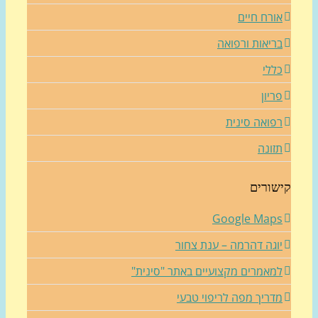
ורח חיים
ריאות ורפואה
ללי
ריון
פואה סינית
זונה
שורים
Google Map
וגה דהרמה – ענת צחור
מאמרים מקצועיים באתר "סינית"
דריך מפה לריפוי טבעי