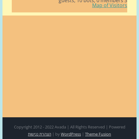
10 bots,
0 member
Map of Visito
Copyright 2012 - 2022 Avada | All Rights Reserved | Power
Theme Fusion
|
WordPress
by
|
הצהרת נגישות