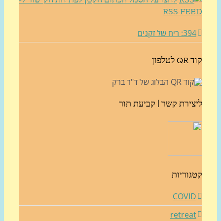
RSS FE
3: ריח של זקנים
לטלפון
צירת קשר | קביעת תור
גוריות
COVI
retrea