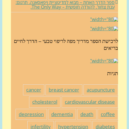
פר הדרך האחת – מבוא למדיטציית ויפאסאנה. תרגום:
נת צחור. להורדה חופשית – The Only Way.
כישת הספר מדריך מפה לריפוי טבעי – הדרך לחיים
יאים
יות
cancer
breast cancer
acupunctur
cholesterol
cardiovascular diseas
depression
dementia
death
coffe
infertility
hypertension
diabete