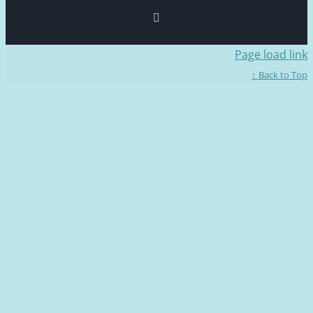
Facebook
Page loa
Back