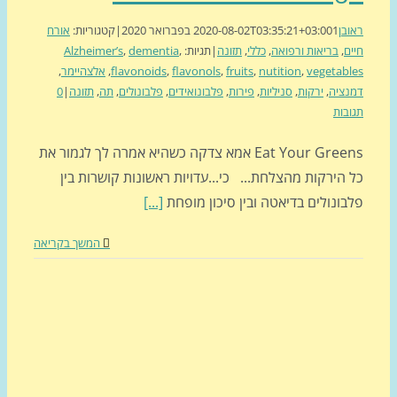
בן
1 בפברואר 2020
2020-08-02T03:35:21+03:00
|
קטגוריות:
אורח
ם
,
בריאות ורפואה
,
כללי
,
תזונה
|
תגיות:
,
dementia
,
Alzheimer’s
vegetab
,
nutition
,
fruits
,
flavonols
,
flavonoids
,
אלצהיימר
,
ציה
,
ירקות
,
סניליות
,
פירות
,
פלבונואידים
,
פלבונולים
,
תה
,
תזונה
|
0
בות
Eat Your Greens אמא צדקה כשהיא אמרה לך לגמור את
הירקות מהצלחת... כי...עדויות ראשונות קושרות בין
ונולים בדיאטה ובין סיכון מופחת
[...]
המשך בקריאה