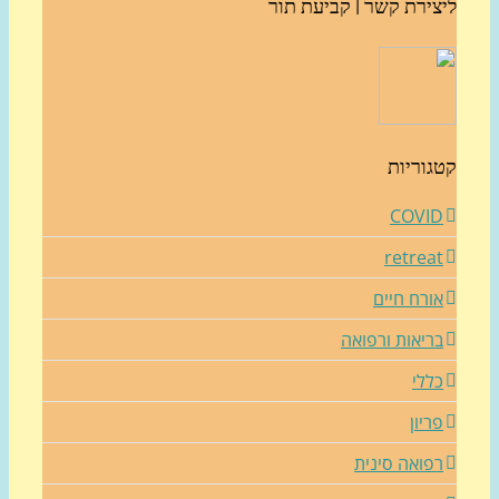
צירת קשר | קביעת תור
גוריות
COVI
retrea
ורח חיים
ריאות ורפואה
ללי
ריון
פואה סינית