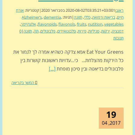
בן
1 בפברואר 2020
2020-08-02T03:35:21+03:00
|
קטגוריות:
אורח
ם
,
בריאות ורפואה
,
כללי
,
תזונה
|
תגיות:
,
dementia
,
Alzheimer’s
vegetab
,
nutition
,
fruits
,
flavonols
,
flavonoids
,
אלצהיימר
,
ציה
,
ירקות
,
סניליות
,
פירות
,
פלבונואידים
,
פלבונולים
,
תה
,
תזונה
|
0
בות
Eat Your Greens אמא צדקה כשהיא אמרה לך לגמור את
הירקות מהצלחת... כי...עדויות ראשונות קושרות בין
ונולים בדיאטה ובין סיכון מופחת
[...]
המשך בקריאה
19
2017, 0