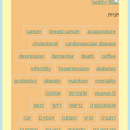
יות
cancer
breast cancer
acupunctur
cholesterol
cardiovascular diseas
depression
dementia
death
coffe
infertility
hypertension
diabete
probiotics
obesity
nutrition
mortalit
vitamin 
אלצהיימר
אסתמה
קופונקטורה
בריאות
דיקור
דכאון
מנציה
הריון
השמנה
ויטמין D
יוגה
תר לחץ דם
כולסטרול
לחץ דם
מחלות לב