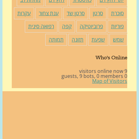
וכרת
סרטן
סרטן שד
ענת צחור
עקרות
וריות
פרוביוטיקה
קפה
רפואה סינית
מש
שפעת
תזונה
תמותה
Who's Onli
9 bots,
0 member
Map of Visito