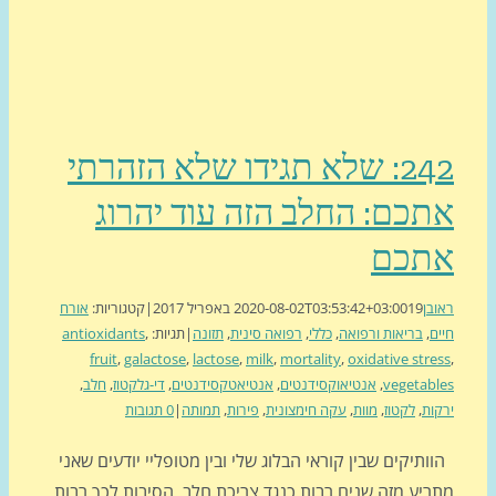
242: שלא תגידו שלא הזהרתי
כם: החלב הזה עוד יהרוג
תכם
בן
19 באפריל 2017
2020-08-02T03:53:42+03:00
|
קטגוריות:
אורח
ם
,
בריאות ורפואה
,
כללי
,
רפואה סינית
,
תזונה
|
תגיות:
,
antioxidants
fruit
,
galactose
,
lactose
,
milk
,
mortality
,
oxidative stre
vegetab
,
אנטיאוקסידנטים
,
אנטיאטקסידנטים
,
די-גלקטוז
,
חלב
,
ות
,
לקטוז
,
מוות
,
עקה חימצונית
,
פירות
,
תמותה
|
0 תגובות
תיקים שבין קוראי הבלוג שלי ובין מטופליי יודעים שאני
ריע מזה שנים רבות כנגד צריכת חלב. הסיבות לכך רבות