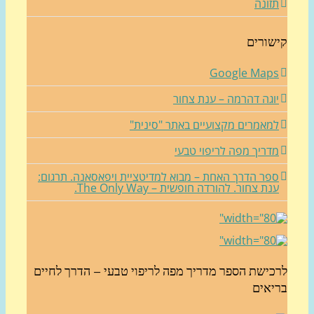
זונה
שורים
Google Map
וגה דהרמה – ענת צחור
מאמרים מקצועיים באתר "סינית"
דריך מפה לריפוי טבעי
פר הדרך האחת – מבוא למדיטציית ויפאסאנה. תרגום:
נת צחור. להורדה חופשית – The Only Way.
כישת הספר מדריך מפה לריפוי טבעי – הדרך לחיים
יאים