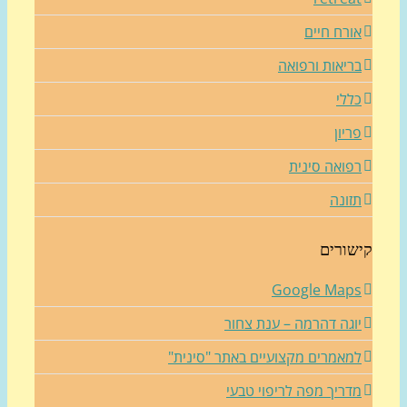
ורח חיים
ריאות ורפואה
ללי
ריון
פואה סינית
זונה
שורים
Google Map
וגה דהרמה – ענת צחור
מאמרים מקצועיים באתר "סינית"
דריך מפה לריפוי טבעי