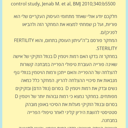
control study, Jenab M. et al, BMJ 2010;340:b55
קכם יודע אולי שאחד מתחומי העיסוק העקריים שלי הוא
ריות, ועל כן שמחתי למצוא את המחקר הזה ולהביאו
יכן/ם.
המחקר פורסם ב"ה"עיתון העוסק בתחום, והוא FERTILITY
STERILIT
במחקר זה בדקו האם רמות ויטמין D בנוזל הזקיקי של אישה
ינה פורייה העוברת טיפולי הפרייה במבחנה קשורות
לחה של ההפרייה והאם ייתכן ורמות הויטמין בנוזלי גוף
באות את סיכויי ההצלחה להריון. המחקר כלל כמאה
נשים ובדק את רמות ויטמין D בסרום (נוזל הדם) ובזקיקים
מפותחים. במחקר נמצא כי רמות גבוהות יותר של ויטמין D
ום ובנוזל הזקיקי מעלות את הסיכוי באופן מובהק
טיסטי להשגת היריון קליני לאחר טיפולי הפרייה
בחנה.