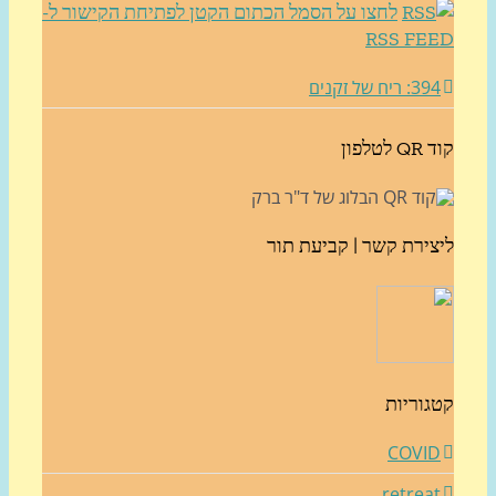
לחצו על הסמל הכתום הקטן לפתיחת הקישור ל-
RSS FE
3: ריח של זקנים
לטלפון
צירת קשר | קביעת תור
גוריות
COVI
retrea