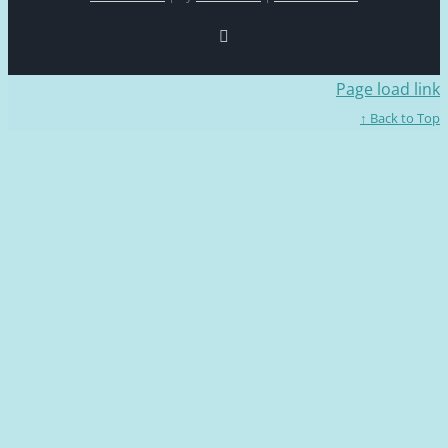
Facebook
Page loa
Back