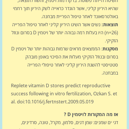
טה הייתה פשוטה: בדקו רמות ויטמין, והשוו לתוצאה,
א היריון קליני, אשר הוגדר כראייה לשק היריון תוך רחמי
ולטרסאונד לאחר טיפול הפריית מבחנה.
צאות:
נשים אשר השיגו היריון קליני לאחר טיפול הפרייה
(n=26) היו בעלות רמה גבוהה יותר של ויטמין D בסרום ונוזל
יקי.
קנות
: הממצאים מראים שרמות גבוהות יותר של ויטמין D
ום ובנוזל הזקיקי מעלות את הסיכוי באופן מובהק
טיסטי להשגת היריון קליני לאחר טיפולי הפרייה
בחנה.
Replete vitamin D stores predict reproductive
success following in vitro fertilization, Ozkan S. 
al. doi:10.1016/j.fertnstert.2009.05.019
מה המקורות לויטמין D ?
 ים שמנים: שמן דגים, סלמון, מקרל, טונה, סרדינים,