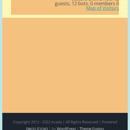
12 bots,
0 member
Map of Visito
Copyright 2012 - 2022 Avada | All Rights Reserved | Power
Theme Fusion
|
WordPress
by
|
הצהרת נגישות