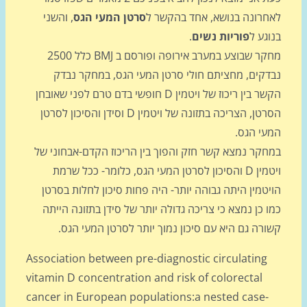
חרונה בנושא, אחד בהקשר ל
סרטן המעי הגס
, והשני
גע ל
פוריות נשים
.
מחקר שבוצע במערב אירופה ופורסם ב BMJ כלל 2500
דקים, מחציתם חולי סרטן המעי הגס, במחקר נבדק
הקשר בין ריכוז של ויטמין D חופשי בדם טרם לפני שאובחן
הסרטן, הצריכה בתזונה של ויטמין D וסידן והסיכון לסרטן
עי הגס.
חקר נמצא קשר חזק והפוך בין הריכוז הקדם-אבחוני של
ויטמין D והסיכון לסרטן המעי הגס, כלומר- ככל שרמת
טמין היתה גבוהה יותר- היה פחות סיכון לחלות בסרטן
 כן נמצא כי צריכה גדולה יותר של סידן בתזונה הייתה
רה גם היא עם סיכון נמוך יותר לסרטן המעי הגס.
Association between pre-diagnostic circulating
vitamin D concentration and risk of colorectal
cancer in European populations:a nested case-