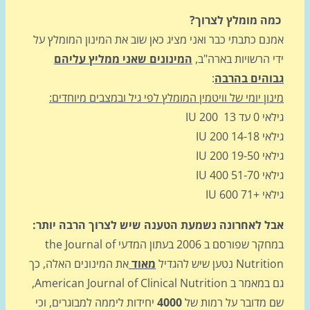
ה מומלץ לצרוך?
ם כתבתי כבר ואני מציג כאן שוב את המינון המומלץ על
 הרשויות בארה"ב,
המינונים שאני ממליץ עליהם
והים בהרבה
:
ון יומי של וויטמין המומלץ לפי גיל ובמצבים מיוחדים:
עד 13 200 IU
14- 200 IU
19- 200 IU
51- 400 IU
+71 600 IU
ל לאחרונה נשמעת הטענה שיש לצרוך הרבה יותר:
במחקר שפורסם ב 2006 בעתון המדעי the Journal of
Nut נטען שיש להגדיל
מאוד
את המינונים האלה, כך
גם במאמר ב American Journal of Clinical Nutrition,
 מדובר על רמות של
4000
יחידות ליממה למבוגרים, וכי