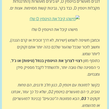
דגנים מועשרים בויטמין D, יש ביצים מועשרות (התרנגולות
טמין D, כבד בקר, גבינות קשות מסוימות. אצות ים.
מישהו קיבל את הויטמין D שלו
ובן חשיפה לשמש (ישירות, לא דרך זכוכית או קרם הגנה),
שוב לזכור שככל שהעור שלכם כהה יותר אתם זקוקים
ותר שמש.
וסף מזון
רצוי לצרוך את הויטמין בנוזל (טיפות) או ג'ל
,
 הספיגה שלו טובה יותר, ולהשתדל לקבל מספיק סידן
נזיום.
בקשר למזונות עם ויטמין D, כגון חלב ודגנים, הם פחות
טובים, כי הם מועשרים בויטמין D2, שלא כל כך עוזר, אנחנו
וקים ל
D3
, הבא ממזונות ה"טבעיים" (בניגוד למועשרים)
 מהשמש.