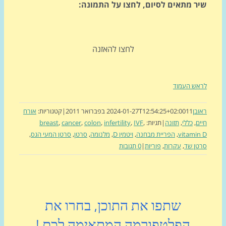
ר מתאים לסיום, לחצו על התמונה:
לחצו להאזנה
ש העמוד
בן
11 בפברואר 2011
2024-01-27T12:54:25+02:00
|
קטגוריות:
אורח
ם
,
כללי
,
תזונה
|
תגיות:
,
IVF
,
infertility
,
colon
,
cancer
,
breast
vitami
,
הפריית מבחנה
,
ויטמין D
,
מלנומה
,
סרטן
,
סרטן המעי הגס
,
ן שד
,
עקרות
,
פוריות
|
0 תגובות
שתפו את התוכן, בחרו את
הפלטפורמה המתאימה לכם !