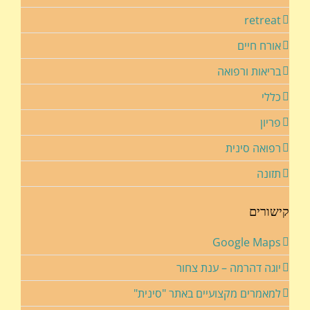
retreat
אורח חיים
בריאות ורפואה
כללי
פריון
רפואה סינית
תזונה
קישורים
Google Maps
יוגה דהרמה – ענת צחור
למאמרים מקצועיים באתר "סינית"