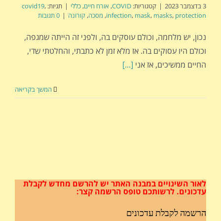
3 בדצמבר 2023
|
קטגוריות:
COVID
,
אורח חיים
,
כללי
|
תגיות:
,
covid19
protection
,
masks
,
mask
,
infection
,
מסכה
,
קורונה
|
0 תגובות
נכון, יש מלחמה, וכולם עוסקים בה, ולפני זה הייתה שמגפה,
וכולם היו עסוקים בה. אז מלא זמן לא כתבתי, והחלטתי שדי,
החיים ממשיכים, אז אני
[...]
המשך בקריאה
לאור השינויים במבנה האתר
יש להרשם מחדש לקבלת
עדכונים.
לרשותכם טופס הרשמה קצר:
הרשמה לקבלת עדכונים