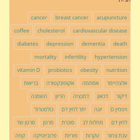
cancer
breast cancer
acupuncture
coffee
cholesterol
cardiovascular disease
diabetes
depression
dementia
death
mortality
infertility
hypertension
vitamin D
probiotics
obesity
nutrition
אלצהיימר
אסתמה
אקופונקטורה
בריאות
דיקור
דכאון
דמנציה
הריון
השמנה
ויטמין D
יוגה
יתר לחץ דם
כולסטרול
לחץ דם
מחלות לב
סוכרת
סרטן
סרטן שד
ענת צחור
עקרות
פוריות
פרוביוטיקה
קפה