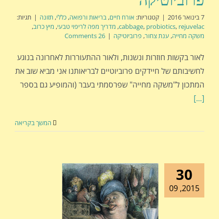
פרוביוטיקה
7 בינואר 2016
|
קטגוריות:
אורח חיים
,
בריאות ורפואה
,
כללי
,
תזונה
|
תגיות:
rejuvelac
,
probiotics
,
cabbage
,
מדריך מפה לריפוי טבעי
,
מיץ כרוב
,
משקה מחייה
,
ענת צחור
,
פרוביוטיקה
|
26 Comments
לאור בקשות חוזרות ונשנות, ולאור ההתעוררות לאחרונה בנוגע
לחשיבותם של חיידקים פרוביוטיים לבריאותנו אני מביא שוב את
המתכון ל"משקה מחייה" שפרסמתי בעבר (והמופיע גם בספר
[...]
המשך בקריאה
30
2015, 09