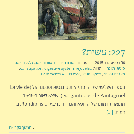
227: עשית?
30 בספטמבר 2015
|
קטגוריות:
אורח חיים
,
בריאות ורפואה
,
כללי
,
רפואה
סינית
,
תזונה
|
תגיות:
rejuvelac
,
digestive system
,
constipation
,
מערכת העיכול
,
משקה מחייה
,
עצירות
|
4 Comments
בספר השלישי של הרפתקאות גרגנטוא ופנטגרואל (La vie de
Gargantua et de Pantagruel), שיצא לאור ב-1546,
מתוארת דמותו של הרופא והנזיר רונדיביליס Rondibilis, בן
דמותו
[...]
המשך בקריאה