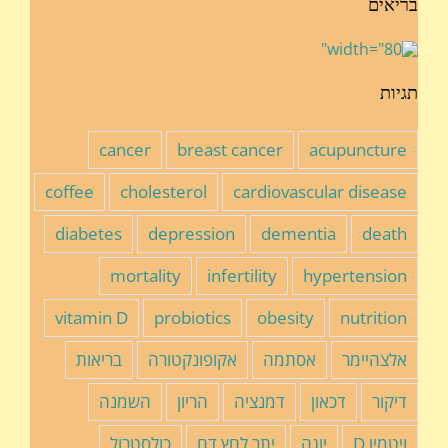
בריאים
תגיות
cancer
breast cancer
acupuncture
coffee
cholesterol
cardiovascular disease
diabetes
depression
dementia
death
mortality
infertility
hypertension
vitamin D
probiotics
obesity
nutrition
אלצהיימר
אסתמה
אקופונקטורה
בריאות
דיקור
דכאון
דמנציה
הריון
השמנה
ויטמין D
יוגה
יתר לחץ דם
כולסטרול