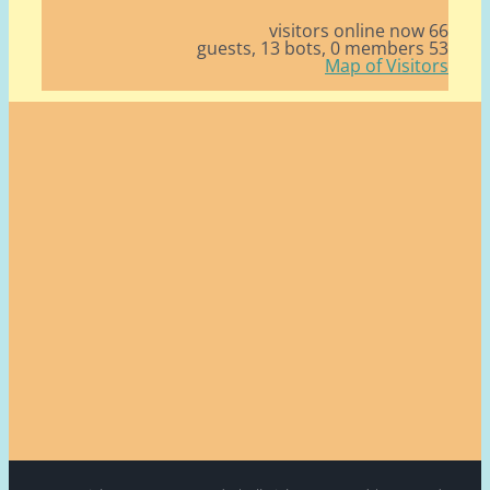
66 v
13 bots,
0 members
53
Map of Visito