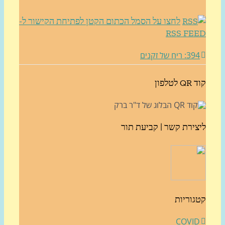
לחצו על הסמל הכתום הקטן לפתיחת הקישור ל-
RSS FE
3: ריח של זקנים
לטלפון
צירת קשר | קביעת תור
גוריות
COVI