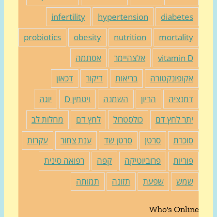
infertility
hypertension
diabete
probiotics
obesity
nutrition
mortalit
vitamin 
אלצהיימר
אסתמה
קופונקטורה
בריאות
דיקור
דכאון
מנציה
הריון
השמנה
ויטמין D
יוגה
תר לחץ דם
כולסטרול
לחץ דם
מחלות לב
וכרת
סרטן
סרטן שד
ענת צחור
עקרות
וריות
פרוביוטיקה
קפה
רפואה סינית
מש
שפעת
תזונה
תמותה
Who's Onli