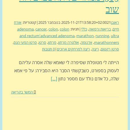
וב
בן
21 בנובמבר 2025
2025-11-21T13:58:20+02:00
|
קטגוריות:
אורח
ם
,
בריאות ורפואה
,
כללי
|
תגיות:
colon
,
colon
,
cancer
,
adenoma
and rectum'advanced adenoma
,
marathon
,
running
,
ul
marathonne
,
אדנומה
,
אולטרה מרתון
,
מרתון
,
סרטן
,
סרטן המעי הגס
,
ן רקטום
,
ריצה
,
ריצה למרחקים ארוכים
|
0 תגובות
יתה לי מטופלת שסיפרה לי שאמא שלה אסרה עליהם
סוק בספורט, כשבקשתי הסבר היא הסבירה: על פי אמא
ה, כל אדם נולד עם מספר נתון
[...]
המשך בקריאה