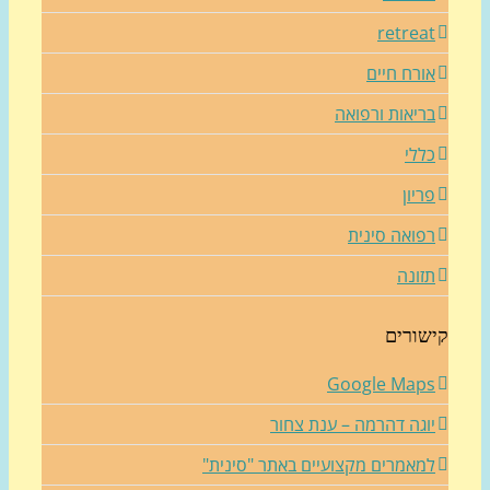
retrea
ורח חיים
ריאות ורפואה
ללי
ריון
פואה סינית
זונה
שורים
Google Map
וגה דהרמה – ענת צחור
מאמרים מקצועיים באתר "סינית"