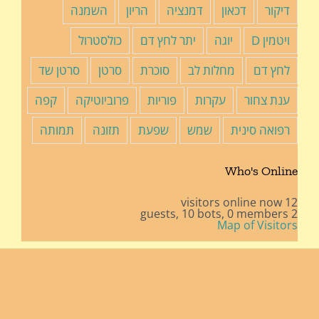
דיקור
דכאון
דמנציה
הריון
השמנה
ויטמין D
יוגה
יתר לחץ דם
כולסטרול
לחץ דם
מחלות לב
סוכרת
סרטן
סרטן שד
ענת צחור
עקרות
פוריות
פרוביוטיקה
קפה
רפואה סינית
שמש
שפעת
תזונה
תמותה
Who's Online
12 visitors online now
10 bots,
0 members
2 guests,
Map of Visitors