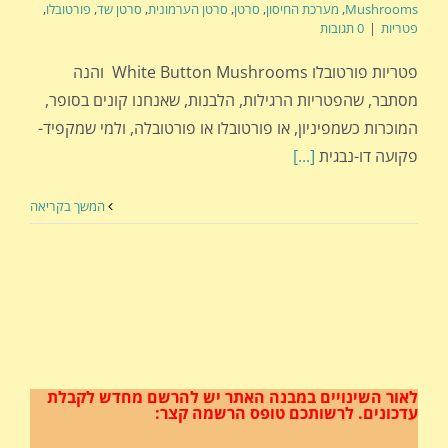
Mushrooms
,
מערכת החיסון
,
סרטן
,
סרטן הערמונית
,
סרטן שד
,
פורטובלו
,
פטריות
|
0 תגובות
פטריות פורטובלו White Button Mushrooms והנה
מסתבר, שהפטריות הרגילות, הלבנות, שאנחנו קונים בסופר,
המוכרות כשמפיניון, או פורטובלו או פורטובלה, ולמי שמקפיד-
פקועה דו-נבגית
[...]
המשך בקריאה
לאור השינויים במבנה האתר
יש להרשם מחדש לקבלת
עדכונים.
לרשותכם טופס הרשמה קצר: