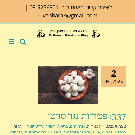
לג
ליצירת קשר ותיאום תור-
03-5256801
|
תוכן
ruvenbarak@gmail.com
2
2025, 05
337: פטריות נגד סרטן
2 במאי 2025
|
קטגוריות:
אורח חיים
,
בריאות ורפואה
,
כללי
,
תזונה
|
תגיות:
cancer
,
mushrooms
,
NK cells
,
prostate cancer
,
PSA
,
White Button