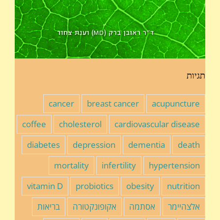
תגיות
cancer
breast cancer
acupuncture
coffee
cholesterol
cardiovascular disease
diabetes
depression
dementia
death
mortality
infertility
hypertension
vitamin D
probiotics
obesity
nutrition
אלצהיימר
אסתמה
אקופונקטורה
בריאות