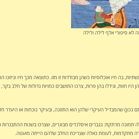
ה לא סיפורי אלף לילה ולילה
יתה איסלנד מדינה דלת תשתיות, בה חיו אוכלוסיות כשהן מבודדות זו מזו. כתוצאה מכך חיו וני
ו חוות, וגידלו בהן פרות, צרכו התושבים כמויות גדולות של חלב בקר, ל
תם נכון) שהמבדיל העיקרי שלהן הוא התזונה, ובעיקר נוכחות או היעדר חל
המתפרסם ב American Journal of Epidemiology, עולה תמונה מרתקת: בגברים איסלנדים מבוגרים, שצרכו בשנות
ה מתקדמות, לעומת כאלה שצריכת החלב שלהם הייתה מועטה.