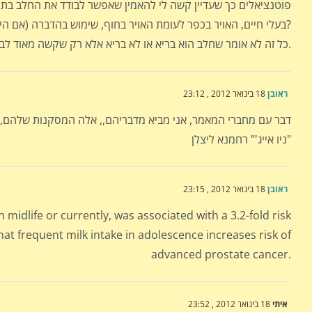
פוטנציאלים כך שעדיין קשה לי להאמין שאפשר לבודד את החלב בתור 
בעלי חיים, האויר בכפר לעומת האויר בחוף, שימוש בהדברה (אם היתה מקובלת בשנים ההן), קרבה למתאן שנפלט מצואת פרות וכו?
כל זה לא אומר שחלב הוא בריא או לא בריא אלא רק שקשה מאוד לבודד גורם יחיד ולהחליט שהוא המשפיע.
ראובן
18 בינואר 2012 , 23:12
דבר עם מחברי המאמר, אני מביא מדבריהם,, אלה המסקנות שלהם, 
"ניו אייג'" רחמנא ליצלן
ראובן
18 בינואר 2012 , 23:15
 midlife or currently, was associated with a 3.2-fold risk
hat frequent milk intake in adolescence increases risk of
advanced prostate cancer.
איתי
18 בינואר 2012 , 23:52