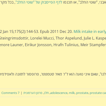
בני, "שוטי החלב", או תכנסו
לדף הפייסבוק של "שוטי החלב"
, בכל מקר
 Jan 15;175(2):144-53. Epub 2011 Dec 20.
Milk intake in earl
Steingrimsdottir, Lorelei Mucci, Thor Aspelund, Julie L. Kaspe
Lenore Launer, Eirikur Jonsson, Hrafn Tulinius, Meir Stamp
ו", שאם איני טועה הוא
ד"ר מאיר סטמפפר
, פרופסור לתזונה ולאפידמיו
prostate ca
,
prostate
,
milk
,
adolescence
,
חלב
,
סרטן הערמונית
|
7 Comments