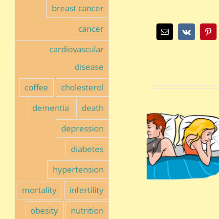
breast cancer
cancer
Tu
Pinterest
Vk
כתובת
דואר
cardiovascular
אלקטרוני
disease
coffee
cholesterol
dementia
death
depression
diabetes
hypertension
mortality
infertility
obesity
nutrition