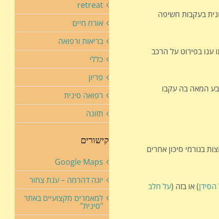
retreat
טן הערמונית בעקבות חשיפה
אורח חיים
בריאות ורפואה
1907 ל-1937, קבוצה זו שימשה כבר במחקר שנערך בשנות ה-60 אשר במסגרתו ענו בפירוט על הרכב
כללי
פריון
ית במהלך רבע המאה בה עקבו
רפואה סינית
תזונה
קישורים
צות בגורמי סיכון אחרים
Google Maps
יוגה דהרמה – ענת צחור
הסידן
) או בזה (
על חלב
למאמרים מקצועיים באתר
"סינית"