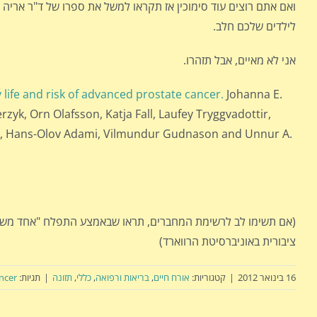
ואם אתם רוצים עוד סימוכין אז תקראו למשל את ספרו של ד"ר אריה א
לילדים שלכם חלב.
אני לא מאיים, אבל תזהרו.
y life and risk of advanced prostate cancer.
Johanna E.
rzyk, Orn Olafsson, Katja Fall, Laufey Tryggvadottir,
fer, Hans-Olov Adami, Vilmundur Gudnason and Unnur A.
(אם תשימו לב לרשימת המחברים, תראו שבאמצע התפלח "אחד משלנ
ציבורית באוניברסיטת הרווארד)
16 בינואר 2012
|
קטגוריות:
אורח חיים
,
בריאות ורפואה
,
כללי
,
תזונה
|
תגיות:
ncer