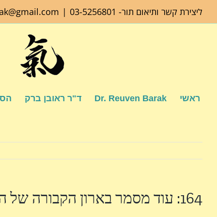
לג
ליצירת קשר ותיאום תור-
03-5256801
|
rak@gmail.com
תוכן
ראשי
Dr. Reuven Barak
ד"ר ראובן ברק
הספ
164: עוד מסמר בארון הקבורה של החלב, או השֵׁד יצא מן הקרטון.