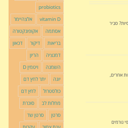
probiotics
vitamin D
אלצהיימר
יות? סביר
אסתמה
אקופונקטורה
בריאות
דיקור
דכאון
דמנציה
הריון
השמנה
ויטמין D
ת אחרים,
יוגה
יתר לחץ דם
כולסטרול
לחץ דם
מחלות לב
סוכרת
סרטן
סרטן שד
י גורמים
ענת צחור
עקרות