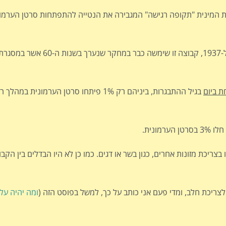
Johanna Torfadott, יש בגיל ההתבגרות המינית "תקופה רגישה" המגבירה את הנטייה להתפתחות סר
לצורך המחקר נבדקו מעל 2000 גברים איסלנדים שנולדו בין 
 ביום
בגיל ההתבגרות, ביניהם רק 1% פיתחו סרטן הערמונ
ריכת מזונות אחרים, כגון בשר או דגים. כמו כן לא היו הבדלים בין הקבו
לצריכת חלב, ומדי פעם אני כותב על כך, למשל בפוסט הזה (
ומה יהיה על 