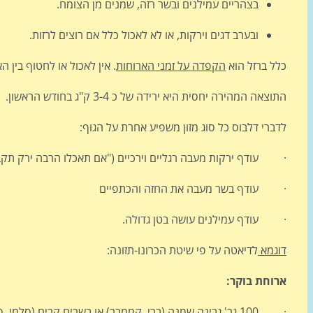
בצהריים עמילנים ובשר רזה, שמנים מן הצומח.
ובערב דגים וירקות, או לא לאכול כלל אם רוצים לרזות.
כלל ברזל הוא
הקפדה על זמני הארוחות
. אין לאכול או לחטוף בין ה
התוצאה המהירה יחסית היא ירידה של כ 3-4 ק"ג בחודש הראשון.
לדברי דלבוס כל סוג מזון משפיע אחרת על הגוף:
· עודף ירקות מעבה רגליים וירכיים ("אם תאכלו הרבה ירק תקבלו
· עודף בשר מעבה את החזה והכתפיים
· עודף עמילנים עושה בטן גדולה.
דוגמא
לדיאטה על פי שיטת הכרונו-תזונה:
ארוחת בוקר:
· 100 גר' גבינה שמנה (ברי, קממבר) או בשרים קרים (סלמי, פסטרמה וכו').