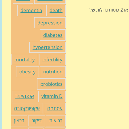
· קערה קטנה זיתים או קערה קטנה פירות יבשים (צימוקים, משמשים, שזיפים) או 2 תפוחי עץ אפויים עם ריבה או דבש או סירופ מייפל, או 2 כוסות גדולות של
dementia
death
depression
diabetes
hypertension
mortality
infertility
obesity
nutrition
probiotics
vitamin D
אלצהיימר
אסתמה
אקופונקטורה
בריאות
דיקור
דכאון