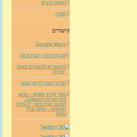
רפואה סינית
תזונה
קישורים
Google Maps
יוגה דהרמה – ענת צחור
למאמרים מקצועיים באתר
"סינית"
מדריך מפה לריפוי טבעי
ספר הדרך האחת – מבוא
למדיטציית ויפאסאנה.
תרגום: ענת צחור. להורדה
חופשית – The Only
Way.