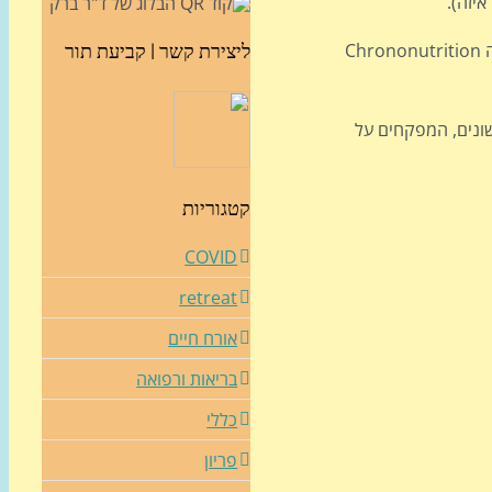
איזה).
בשנת 1986 קם מומחה צרפתי לתזונה בשם ד"ר אלן דלבוס Dr Alain Delabos והביא לעולם שיטת תזונה שהוא בחר לקרוא לה כרונו-תזונה Chrononutrition
ליצירת קשר | קביעת תור
ס Biorhythm, ועל פיו משתחררים אנזימים שונים, המפקחים על
קטגוריות
COVID
retreat
אורח חיים
בריאות ורפואה
כללי
פריון