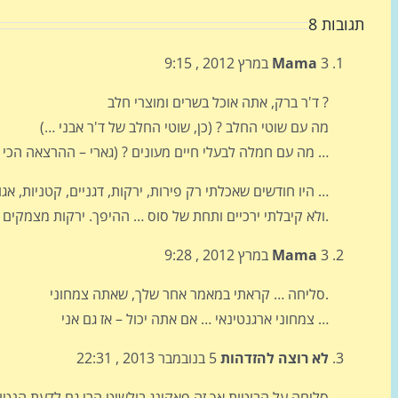
תגובות 8
3 במרץ 2012 , 9:15
Mama
ד'ר ברק, אתה אוכל בשרים ומוצרי חלב ?
מה עם שוטי החלב ? (כן, שוטי החלב של ד'ר אבני …)
מה עם חמלה לבעלי חיים מעונים ? (גארי – ההרצאה הכי טובה) …
היו חודשים שאכלתי רק פירות, ירקות, דגניים, קטניות, אגוזים …
ולא קיבלתי ירכיים ותחת של סוס … ההיפך. ירקות מצמקים אותי.
3 במרץ 2012 , 9:28
Mama
סליחה … קראתי במאמר אחר שלך, שאתה צמחוני.
צמחוני ארגנטינאי … אם אתה יכול – אז גם אני …
לא רוצה להזדהות
5 בנובמבר 2013 , 22:31
סליחה על הבוטות אך זה פאקינג בולשיט הרי גם לדעת הנטו