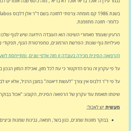
נגמר עידן ה"אוכל בריא- אוכל לא בריא", מזה כ-60 שנה אומרים לנו ששומן זה רע ויהרוג אותנו, עכשיו מסתבר שזה לא נכון:
כלומר- תזונה מתוזמנת.
פעילויות גוף שונות: הפרשת הורמונים, טמפרטורת הגוף, תפקודי מע
(הרפואה הסינית מכירה בעובדה זו מזה אלפי שנים, ומתייחסת לשעו
על פי עקרון זה גורס הדוקטור כי עת לכל מזון, ואכילת המזון הנכון 
על פי ד"ר דלבוס אין צורך "לעשות דיאטה" במובן הרגיל, אלא יש ל
שיטתו תואמת עוד עקרון של הרפואה הסינית, הקובע: "אכול בבוקר כמ
מעשית
יש לאכול:
בבוקר מזונות שמנים, כגון בשר, חמאה, גבינות שמנות וביצים.