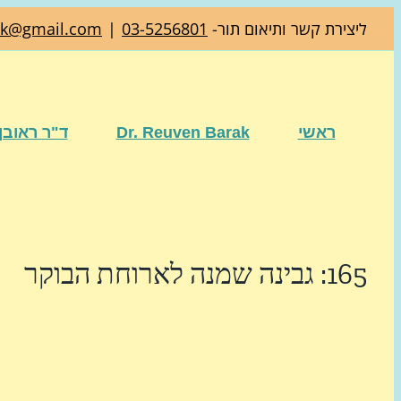
דלג
ליצירת קשר ותיאום תור-
03-5256801
|
ak@gmail.com
לתוכן
ראשי
Dr. Reuven Barak
ד"ר ראובן
165: גבינה שמנה לארוחת הבוקר