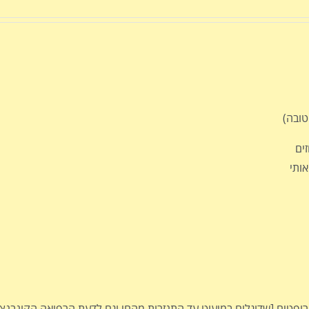
רופטים [שדוגלים במיעוט עד התנזרות מהחי וגם לדעת הרפואה הקונבנצי