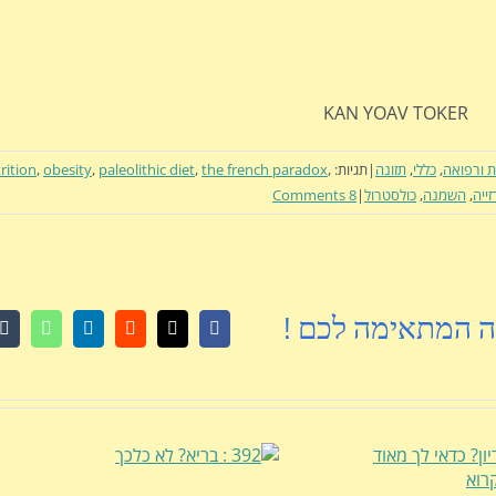
KAN YOAV TOKER
ת ורפואה
,
כללי
,
תזונה
|
תגיות:
,
the french paradox
,
paleolithic diet
,
obesity
,
rition
ייה
,
השמנה
,
כולסטרול
|
8 Comments
ה המתאימה לכם !
r
atsApp
LinkedIn
Reddit
Facebook
X