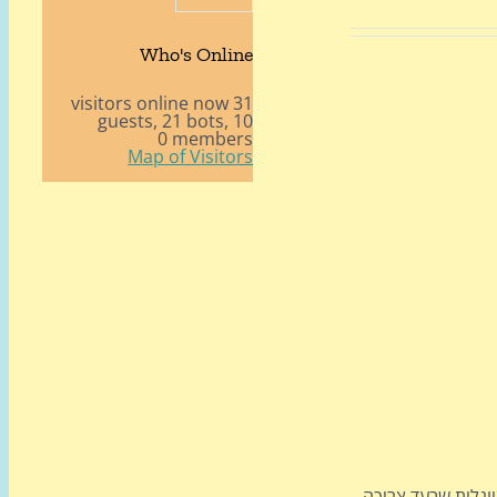
Who's Online
31 visitors online now
21 bots,
10 guests,
0 members
Map of Visitors
ונלית שבעד צריכה