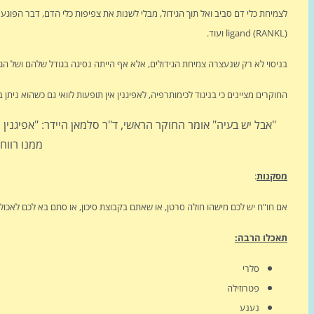
ligand (RANKL) ועוד.
בניסוי לא רק שנעצרה צמיחת הגידולים, אלא אף הייתה נסיגה בגודל שלהם ושל הגרו
החוקרים מציינים כי בניגוד לכימותרפיה, לאפיגנין אין תופעות לוואי גם כשהוא ניתן 
"אבל יש בעיה" אומר החוקר הראשי, ד"ר סלמאן היידר: "אפיגנין
ממנו רווח
מסקנות
:
אם חו"ח יש לכם מישהו חולה סרטן, או שאתם בקבוצת סיכון, או סתם בא לכם לאכול 
תאכלו הרבה:
סלרי
פטרוזילה
נענע