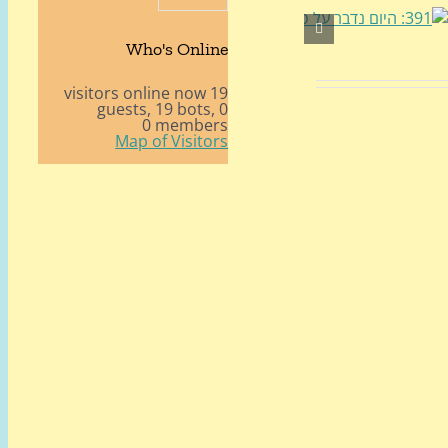
Who's Online
19 visitors online now
19 bots,
0 guests,
0 members
Map of Visitors