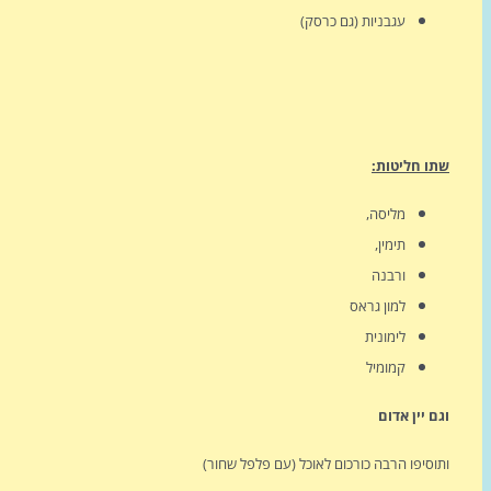
עגבניות (גם כרסק)
שתו חליטות:
מליסה,
תימין,
ורבנה
למון גראס
לימונית
קמומיל
וגם יין אדום
ותוסיפו הרבה כורכום לאוכל (עם פלפל שחור)