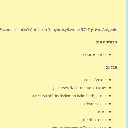
Apigenin אפיגנין (4’,5,7-trihydroxyflavone) הוא חומר (פלאבונויד Flavonoid) המצוי בכמויות גדולות במספר צמחים,
הבולטים הם:
פטרוזיליה וסלרי,
אבל גם:
קמומיל (בבונג),
שבטבט (Horsetail/ Equisetum. ),
מליסה (Melissa officinalis/lemon balm herb),
תימין (thyme),
נענע,
פרילה (Perilla),
ורבנה Vervain/Verbena officinalis) ),