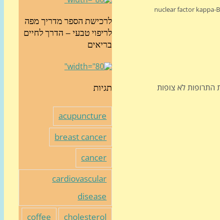
לצמיחת כלי דם סביב ואל תוך הגידול, מבלי לשנות את צפיפות כלי הדם, דבר הפוגע בשגשוג תאים גידוליים, הוכחה גם השפעה על כמה וכמה פרמטרים בעלי שמות מוזרים כגון nuclear factor kappa-B
לרכישת הספר מדריך מפה
לריפוי טבעי – הדרך לחיים
בריאים
ת התרופות לא צופות
תגיות
acupuncture
breast cancer
cancer
cardiovascular
disease
coffee
cholesterol