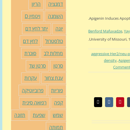
דמנציה
הריון
השמנה
ויטמין D
Apigenin Induces Apop
יוגה
יתר לחץ דם
Benford Mafuvadze
,
Yay
University of Missouri,
כולסטרול
לחץ דם
מחלות לב
סוכרת
aggressive Her2/neu-p
density
,
Apigen
סרטן
סרטן שד
ענת צחור
עקרות
פוריות
פרוביוטיקה
קפה
רפואה סינית
Wh
Tumbl
Pinterest
Vk
כתובת
דואר
אלקטרוני
שמש
שפעת
תזונה
תמותה