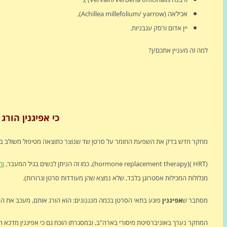
אכילאה (Achillea millefolium/ yarrow),
יין אדום ורסק עגבניות.
למה זה מעניין אתכם/ן?
כי אפיגנין הורג
מחקר חדש בדק את השפעת החומר על סרטן שד שנוצר כתוצאה מטיפול משולב בפרוגסטרון ובאסטרוגן (ההורמון
(HRT )(hormone replacement therapy), כמו זה הניתן לנשים בגיל המעבר,
וה
מגלולות המכילות אסטרוגן בלבד, שלא נמצא שהן מעודדות סרטן וגרורות).
מסתבר ש
אפיגנין
פוגע בתאי הסרטן בכמה מנגנונים: הוא הורג אותם, מעכב את
המחקר נערך באוניברסיטת מיסורי בארה"ב, ובמסגרתו הוכח גם כי אפיגנין מדכא התפתחות תאי סרטן המשגשג