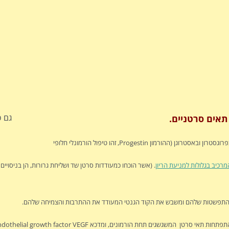
גם פ
 תאים סרטניים.
 Progestin, זהו טיפול הורמונלי חלופי
מרכיב בגלולות למניעת הריון
. (אשר הוכחו כמעודדות סרטן שד ושליחת גרורות, הן בניסויים
 ההתפשטות שלהם ומשבש את הקוד הגנטי המעודד את ההתרבות והצמיחה שלהם.
ים תחת הורמונים, ומדכא vascular endothelial growth factor VEGF