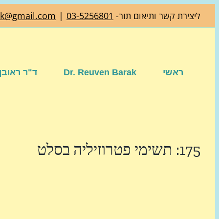
דלג
ליצירת קשר ותיאום תור-
03-5256801
|
ak@gmail.com
לתוכן
ראשי
Dr. Reuven Barak
ד"ר ראובן
175: תשימי פטרוזיליה בסלט