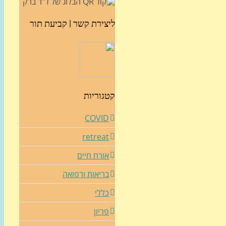
ליצירת קשר | קביעת תור
קטגוריות
COVID
retreat
אורח חיים
בריאות ורפואה
כללי
פריון