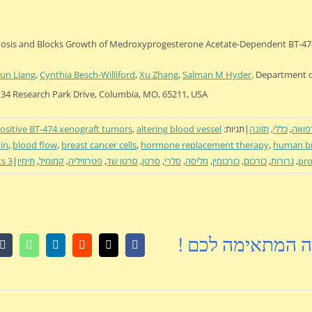
tosis and Blocks Growth of Medroxyprogesterone Acetate-Dependent BT-47
un Liang
,
Cynthia Besch-Williford
,
Xu Zhang
,
Salman M Hyder
. Department o
 134 Research Park Drive, Columbia, MO, 65211, USA.
פואה
,
כללי
,
תזונה
|
תגיות:
altering blood vessel
,
ositive BT-474 xenograft tumors
in
,
blood flow
,
breast cancer cells
,
hormone replacement therapy
,
human bre
pro
,
גרורות
,
כורכום
,
כורכומין
,
מליסה
,
סלרי
,
סרטן
,
סרטן שד
,
פטרוזיליה
,
קמומיל
,
תימין
|
3 Comments
ה המתאימה לכם !
r
atsApp
LinkedIn
Reddit
Facebook
X