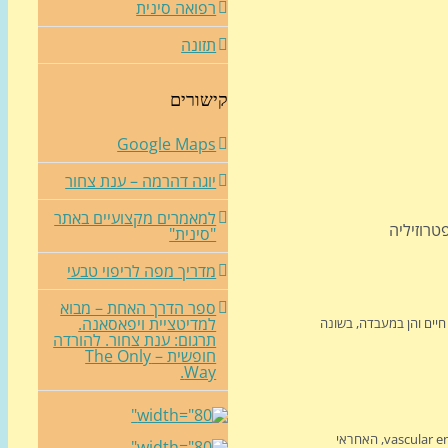
רפואה סינית
תזונה
קישורים
Google Maps
יוגה דהרמה – ענת צחור
למאמרים מקצועיים באתר
טרוזיליה
"סינית"
מדריך מפה לריפוי טבעי
ספר הדרך האחת – מבוא
למדיטציית ויפאסאנה.
 חיים והן במעבדה, בשונה
תרגום: ענת צחור. להורדה
חופשית – The Only
Way.
, האחראי