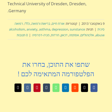
Technical University of Dresden, Dresden,
Germany.
9 באוקטובר 2013
|
קטגוריות:
אורח חיים
,
בריאות ורפואה
,
כללי
,
רפואה
סינית
|
תגיות:
sunstance
,
depression
,
asthma
,
anxiety
,
alcoholism
abuse
,
אלכוהוליזם
,
אסתמה
,
דכאון
,
חרדות
,
מניה-דפרסיה
|
0 תגובות
שתפו את התוכן, בחרו את
הפלטפורמה המתאימה לכם !
X
Facebook
Reddit
LinkedIn
WhatsApp
Tumblr
Pinterest
Vk
כתובת
דואר
אלקטרוני