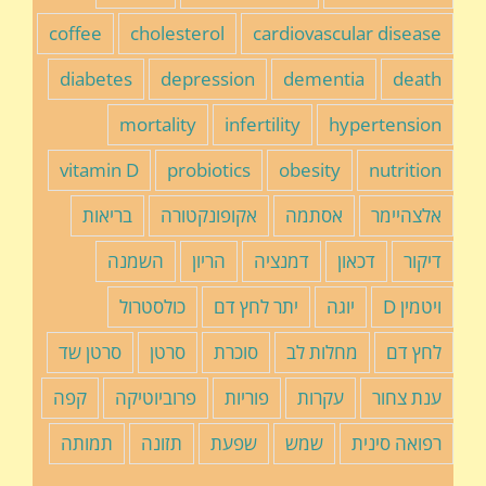
coffee
cholesterol
cardiovascular disease
diabetes
depression
dementia
death
mortality
infertility
hypertension
vitamin D
probiotics
obesity
nutrition
אלצהיימר
אסתמה
אקופונקטורה
בריאות
דיקור
דכאון
דמנציה
הריון
השמנה
ויטמין D
יוגה
יתר לחץ דם
כולסטרול
לחץ דם
מחלות לב
סוכרת
סרטן
סרטן שד
ענת צחור
עקרות
פוריות
פרוביוטיקה
קפה
רפואה סינית
שמש
שפעת
תזונה
תמותה