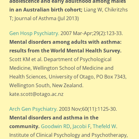
adolescence and early adulthood among males
in an Australian birth cohort;
Liang W, Chikritzhs
T; Journal of Asthma (Jul 2013)
Gen Hosp Psychiatry.
2007 Mar-Apr;29(2):123-33.
Mental disorders among adults with asthma:
results from the World Mental Health Survey.
Scott KM et al. Department of Psychological
Medicine, Wellington School of Medicine and
Health Sciences, University of Otago, PO Box 7343,
Wellington South, New Zealand.
kate.scott@otago.ac.nz
Arch Gen Psychiatry.
2003 Nov;60(11):1125-30.
Mental disorders and asthma in the
community.
Goodwin RD
,
Jacobi F
,
Thefeld W
.
Institute of Clinical Psychology and Psychotherapy,