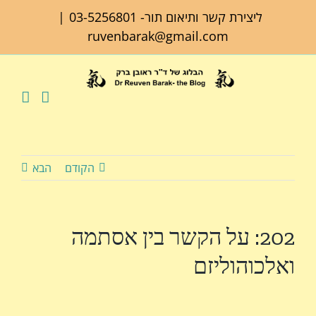
לג
ליצירת קשר ותיאום תור-
03-5256801
|
תוכן
ruvenbarak@gmail.com
הקודם
הבא
202: על הקשר בין אסתמה
ואלכוהוליזם