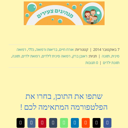
7 באוקטובר 2014
|
קטגוריות:
אורח חיים
,
בריאות ורפואה
,
כללי
,
רפואה
סינית
,
תזונה
|
תגיות:
ראובן ברק
,
רפואה סינית לילדים
,
רפואת ילדים
,
תזונה
,
תזונת ילדים
|
0 תגובות
שתפו את התוכן, בחרו את
הפלטפורמה המתאימה לכם !
X
Facebook
Reddit
LinkedIn
WhatsApp
Tumblr
Pinterest
Vk
כתובת