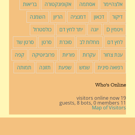
אלצהיימר
אסתמה
אקופונקטורה
בריאות
דיקור
דכאון
דמנציה
הריון
השמנה
ויטמין D
יוגה
יתר לחץ דם
כולסטרול
לחץ דם
מחלות לב
סוכרת
סרטן
סרטן שד
ענת צחור
עקרות
פוריות
פרוביוטיקה
קפה
רפואה סינית
שמש
שפעת
תזונה
תמותה
Who's Online
19 visitors online now
8 bots,
0 members
11 guests,
Map of Visitors