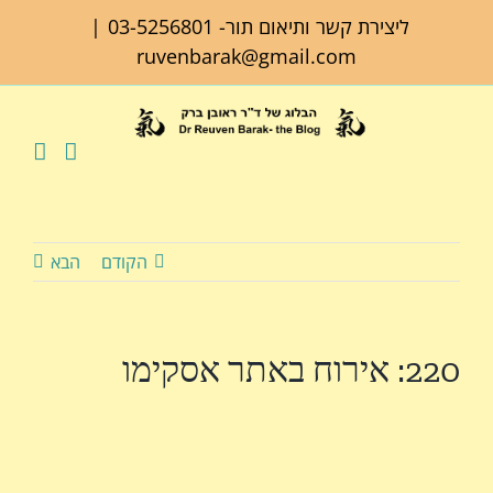
לג
ליצירת קשר ותיאום תור-
03-5256801
|
תוכן
ruvenbarak@gmail.com
הקודם
הבא
220: אירוח באתר אסקימו