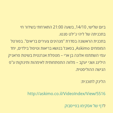
ביום שלישי, 14/10, בשעה 21:00 התארחתי בשידור חי
בתכניתה של ליהי ג'ילט סנטו.
בתכנית הראשונה בסדרת "מנהיגים צעירים בריאים". בפורטל
המומחים Askimo, בפאנל בנושא בריאות וטיפול בילדים, יחד
עמי השתתפו אלונה בן ארי – מטפלת אנרגטית בשיטת פראניק
הילינג ושני יעקב – מלווה התפתחותית לאימהות ותינוקות ע"פ
הגישה ההוליסטית.
הלינק לתוכנית:
http://askimo.co.il/VideoIndex/View/5516
ל
דף של אסקימו בפייסבוק