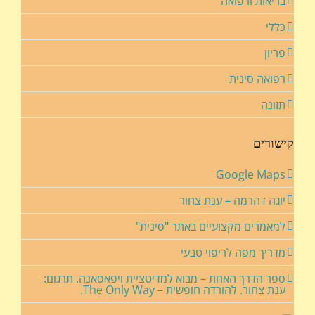
בריאות ורפואה
כללי
פריון
רפואה סינית
תזונה
קישורים
Google Maps
יוגה דהרמה – ענת צחור
למאמרים מקצועיים באתר "סינית"
מדריך מפה לריפוי טבעי
ספר הדרך האחת – מבוא למדיטציית ויפאסאנה. תרגום:
ענת צחור. להורדה חופשית – The Only Way.