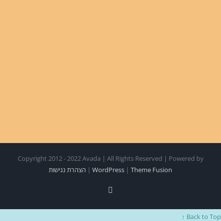
Copyright 2012 - 2022 Avada | All Rights Reserved | Powered by
Theme Fusion
|
WordPress
|
הצהרת נגישות
Facebook
Back to Top ↑