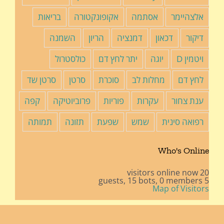
אלצהיימר
אסתמה
אקופונקטורה
בריאות
דיקור
דכאון
דמנציה
הריון
השמנה
ויטמין D
יוגה
יתר לחץ דם
כולסטרול
לחץ דם
מחלות לב
סוכרת
סרטן
סרטן שד
ענת צחור
עקרות
פוריות
פרוביוטיקה
קפה
רפואה סינית
שמש
שפעת
תזונה
תמותה
Who's Online
20 visitors online now
15 bots,
0 members
5 guests,
Map of Visitors