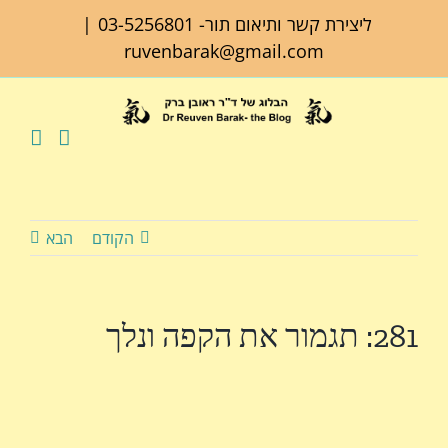
לג
ליצירת קשר ותיאום תור-
03-5256801
|
תוכן
ruvenbarak@gmail.com
הקודם
הבא
281: תגמור את הקפה ונלך