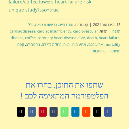
failure/coffee-lowers-heart-failure-risk-
unique-study?sso=true
13 בפברואר 2021
|
קטגוריות:
אורח חיים
,
בריאות ורפואה
,
כללי
,
תזונה
|
תגיות:
cardiovascular
,
cardiac insufficiency
,
cardiac disease
disease
,
coffee
,
coronary heart disease
,
CVA
,
death
,
heart failure
,
mortality
,
ארוע לבבי
,
ארוע מוחי
,
מוות
,
מחלות כלי דם
,
מחלות לב
,
קפה
,
תמותה
|
0 תגובות
שתפו את התוכן, בחרו את
הפלטפורמה המתאימה לכם !
X
Facebook
Reddit
LinkedIn
WhatsApp
Tumblr
Pinterest
Vk
כתובת
דואר
אלקטרוני