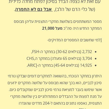
עם זאת לא נצפה הבדל בסיכון לפתח מחלה כלילית
(של כלי הדם של הלב),
אבל גם לא החמרה
.
מספר המשתתפים בשלושת מחקרי התצפית עליהן מבוסס
המחקר החדש היה סה"כ
מעל 21,000
[למי שחשובים המספרים המדויקים-
2,732 (בגילאים 30-62) במחקר ה-FSH,
3,704 (בגילאים 65 ומעלה) במחקר ה,CHS
14,925 (בגילאים 45-64) במחקר ה-[ARIC.
היתרון במחקר הנוכחי, בהשוואה למחקרים דומים שבדקו גורמי
סיכון לבביים, הוא בכך שהוא מבוסס על שלושה מחקרים ידועים
אשר שימשו בעבר למציאת גורמי סיכון לבביים שמקובלים כיום.
על מנת לפצות על ההבדלים המתודולוגיים בין שלושת מחקרי
התצפית, נאספו נתונים בהתאם ל-204 מדדים שהוגדרו