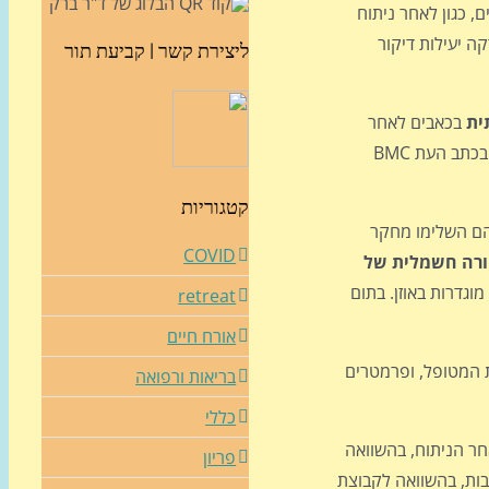
, כגון לאחר ניתוח
ה יעילות דיקור
ליצירת קשר | קביעת תור
ית
בכאבים לאחר
ניתוח בטן לכריתת הרחם, לצד הפחתת הדרישה לשימוש במורפין ותופעות הלוואי הכרוכות בטיפול זה, כך מדווחים חוקרים במאמר שפורסם בכתב העת BMC
קטגוריות
הם השלימו מחקר
COVID
ורה חשמלית של
גדרות באוזן. בתום
retreat
אורח חיים
עצם משאבת שיכוך כאבים בשליטת המטופל, ופרמטרים
בריאות ורפואה
כללי
ית בצריכה הכוללת של מורפין ב-24 השעות הראשונות לאחר הניתוח, בהשוואה
פריון
ת, בהשוואה לקבוצת