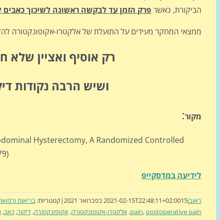
הביקורת, כאשר
פרק הזמן עד לבקשה ראשונה לשיכוך כאבים לא
ממצאי המחקר מעידים על התועלת של אלקטרו-אקופונקטורה להקלה
רק אוסיף ואציין שלא ח
ושיש הרבה נקודות דיק
:
מקור
 Abdominal Hysterectomy, A Randomized Controlled
79)
לידיעה במדסקייפ
ראובן
15 בפברואר 2021
2021-02-15T22:48:11+02:00
|
קטגוריות:
בריאות ורפואה
postoperative pain
,
pain
,
אלקטרו-אקופונקטורה
,
אקופונקטורה
,
דיקור
,
כאב
,
כ