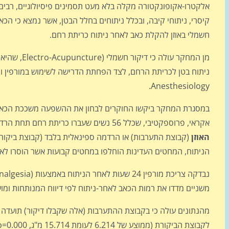
אלקטרו-אקופונקטורה מקלה בלא מעט תסמינים פיסיולוגיים, רבים מה
קיסרי, ניתוחי קיבה, ובכלל ניתוחים בחלל הבטן, אשר נמצא כי ה
חשמלי באוזן להקלת כאב לאחר ניתוח כריתת רחם.
מן המחקר עולה כי דיקור חשמלי (Electro-Acupuncture, שהיא חיבור אלקטרודות למחטי דיקור) של האוזן עשוי להביא
Anesthesiology.
במסגרת המחקר ביקשו החוקרים לבחון את ההשפעה משככת הכאבי
אקראי, פרוספקטיבי, שכלל 56 נשים שעברו כריתת רחם תחת הרדמה ספינאלית. הנשים חולקו באקראי להרדמה ספינאלית
האוזן
(קבוצת התערבות) או הרדמה ספינאלית בלבד (קבוצת ביקורת
הניתוח, המחטים העדינות הוחלפו במחטים קבועות אשר הוסרו לאחר 24 שע
משניים מדדו את רמות הכאב לאחר-ניתוח לפי דיווח המנותחות ומ
לקבוצת הביקורת (ממוצע של 6.214 לעומת 15.714 מ"ג, p=0.000). מדדי כאב לאחר-ניתוח היו