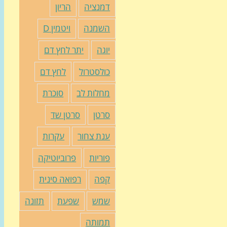
דמנציה
הריון
השמנה
ויטמין D
יוגה
יתר לחץ דם
כולסטרול
לחץ דם
מחלות לב
סוכרת
סרטן
סרטן שד
ענת צחור
עקרות
פוריות
פרוביוטיקה
קפה
רפואה סינית
שמש
שפעת
תזונה
תמותה