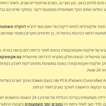
ם מלווים בכאב, כגון כאבי גב, כאבים אורתופדיים שונים, ולאחר ניתוחים
כאב המלווה אותם הוקל משמעותית באמצעות דיקור. במחקר שלפניכם נבדק
להקלה משמעות
ם של אלקטרו-אקופונקטורה בנשים לאחר כריתת רחם בגישה בטנית. 
עם אקופונקט
). אלקטרו-אקופונקטורה בוצעה באמצעות מחטים דקות לארבע נקודות מו
ות.
נבדקה צריכת מורפין 24 שעות לאחר הניתוח באמצעות PCA (Patient-Controlled Analgesia) שזה ב
ועד הבקשה הראשונה לשיכוך כאבים לאחר הניתוח.
מהנתונים עולה כי בקבוצת ההתערבות (אלה שקבלו דיקור) תועדה ירידה משמעות
נמוכים יותר משמעותית
בקבוצת ההתערבו