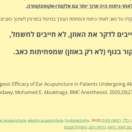
חר-ניתוח היה ארוך יותר עם אלקטרו-אקופונקטורה.
 על כאב לאחר-ניתוח והפחתת הצורך בטיפול במורפין לשיכוך כאבים.
ייבים לדקר את האוזן, לא חייבים לחשמל,
ור בגוף (לא רק באוזן) שמפחיתות כאב.
gesic Efficacy of Ear Acupuncture in Patients Undergoing
endawy; Mohamed E. Abuelnaga. BMC Anesthesiol. 2020;20(2
,
כללי
,
רפואה סינית
|
תגיות:
,
hysterectomy
,
electro acupuncture
,
ar acupuncture
אב לאחר ניתוח
,
כריתת רחם
,
ניתוח
|
0 תגובות