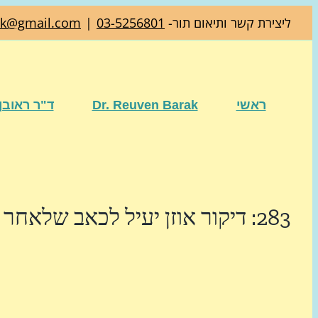
דלג
ליצירת קשר ותיאום תור-
03-5256801
|
ak@gmail.com
לתוכן
ראשי
Dr. Reuven Barak
ד"ר ראובן
283: דיקור אוזן יעיל לכאב שלאחר כריתת רחם