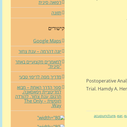
רפואה סינית
תזונה
קישורים
Google Maps
יוגה דהרמה – ענת צחור
למאמרים מקצועיים באתר
"סינית"
מדריך מפה לריפוי טבעי
Postoperative Anal
ספר הדרך האחת – מבוא
Trial. Hamdy A. H
למדיטציית ויפאסאנה.
תרגום: ענת צחור. להורדה
חופשית – The Only
Way.
acupuncture
,
ear
,
e