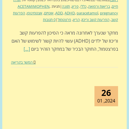
ם
,
בריאות ורפואה
,
כללי
,
פריון
,
תזונה
|
תגיות:
,
ACETAMIMOPHEN
pregnan
,
paracetamol
,
ADHD
,
ADD
,
אוטיזם
,
אצטמינופן
,
הפרעות
ב
,
הפרעות קשב וריכוז
,
הריון
,
פרצטמול
|
0 תגובות
קר שנערך לאחרונה מראה כי הסיכון להפרעות קשב
וריכוז של ילדים (ADHD) עשוי להיות קשור לשימוש של האם
רצטמול, החוקר הבכיר של במחקר הזהיר ביום
[...]
המשך בקריאה
26
2024, 0