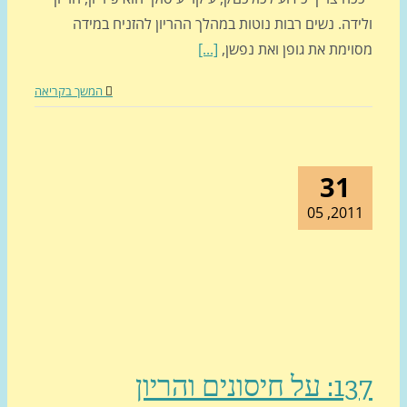
דה. נשים רבות נוטות במהלך ההריון להזניח במידה
וימת את גופן ואת נפשן,
[...]
המשך בקריאה
31
2011, 0
חיסונים והריון