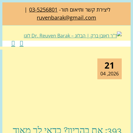
ליצירת קשר ותיאום תור-
03-5256801
|
ruvenbarak@gmail.com
21
2026, 0
393: את בהריון? כדאי לך מאוד