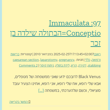
97: Immaculata
Conceptio=הבתולה שילדה בן
ר
בן
7 בפברואר 2010
2025-02-25T17:13:45+02:00
|
קטגוריות:
בריאות
ואה
,
כללי
|
תגיות:
,
pregnancy
,
laparotomy
,
caesarean section
stabb
,
דקירה
,
הריון
,
לידת בתולין
,
ניתוח קיסרי
|
2 Comments
Black Venus לרובכם ידוע שאני ממשפחה של מטפלים,
 שלי רופא, אח שלי רופא, אני רופא, אחינו הצעיר עובד
ציאלי, וכשם שלהערכתי, במשפחה
[...]
המשך בקריאה