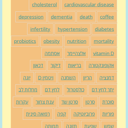
cholesterol
cardiovascular diseas
depression
dementia
death
coffe
infertility
hypertension
diabete
probiotics
obesity
nutrition
mortalit
vitamin 
אלצהיימר
אסתמה
קופונקטורה
בריאות
דיקור
דכאון
מנציה
הריון
השמנה
ויטמין D
יוגה
תר לחץ דם
כולסטרול
לחץ דם
מחלות לב
וכרת
סרטן
סרטן שד
ענת צחור
עקרות
וריות
פרוביוטיקה
קפה
רפואה סינית
מש
שפעת
תזונה
תמותה