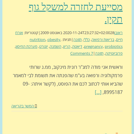
סייעת לחזרה למשקל גוף
ין.
בן
28 באוגוסט 2009
2020-11-24T23:27:32+02:00
|
קטגוריות:
אורח
ם
,
בריאות ורפואה
,
כללי
,
תזונה
|
תגיות:
,
obesity
,
nutrition
probiot
,
pregnancy
,
דיאטה
,
הריון
,
השמנה
,
יוגורט
,
מערכת החיסון
,
ביוטיקה
,
תזונה
|
7 Comments
שית אני מודה למג"ר רונית מינקוב, ממ.נ שרותי
מקולוגיה ורפואה בע"מ שהפנתה את תשומת לבי למאמר
שהביא אותי לכתוב לכם את הפוסט, (לקשר איתה: 09-
[...]
899518
המשך בקריאה