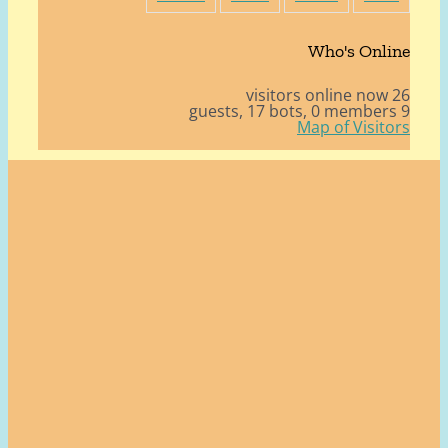
Who's Onli
26 v
17 bots,
0 member
Map of Visito