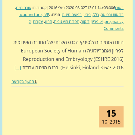
בן
6 ביולי 2016
2020-08-02T13:01:14+03:00
|
קטגוריות:
אורח חיים
,
אות ורפואה
,
כללי
,
פריון
,
רפואה סינית
|
תגיות:
,
IVF
,
acupuncture
pregnan
,
אי פריון
,
דיקור
,
הפריה חוץ גופית
,
הריון
,
עקרות
|
2
Commen
ום הסתיים בהלסינקי הכנס השנתי של החברה האירופית
לפריון ואמבריולוגיה (European Society of Human
Reproduction and Embryology (ESHRE 201
Helsinki, Finland 3-6/7 ). בכנס הוצגה עבודת
[...]
המשך בקריאה
15
2015, 1