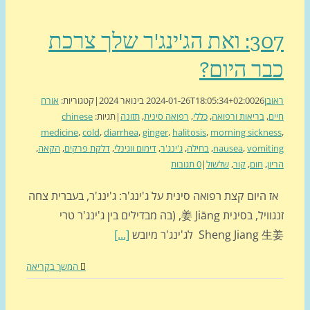
307: ואת הג'ינג'ר שלך צרכת
ר היום?
בן
26 בינואר 2024
2024-01-26T18:05:34+02:00
|
קטגוריות:
אורח
ם
,
בריאות ורפואה
,
כללי
,
רפואה סינית
,
תזונה
|
תגיות:
chinese
medicine
,
cold
,
diarrhea
,
ginger
,
halitosis
,
morning sickne
vomit
,
nausea
,
בחילה
,
ג'ינג'ר
,
דימום ווגינלי
,
דלקת פרקים
,
הקאה
,
ון
,
חום
,
קור
,
שלשול
|
0 תגובות
היום קצת רפואה סינית על ג'ינג'ר: ג'ינג'ר, בעברית צחה
זנגוויל, בסינית 姜 Jiāng, (בה מבדילים בין ג'ינג'ר טרי
Sheng Jian לג'ינג'ר מיובש
[...]
המשך בקריאה