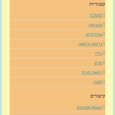
גוריות
COVI
retrea
ורח חיים
ריאות ורפואה
ללי
ריון
פואה סינית
זונה
שורים
Google Map