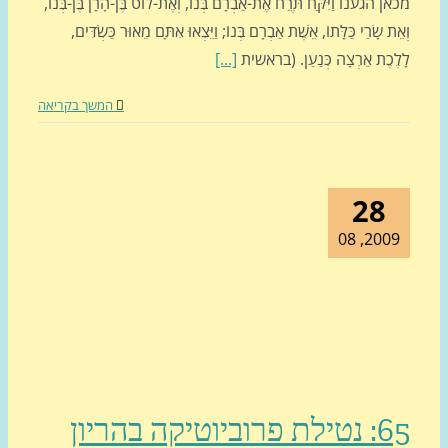
 הגענו וַיִּקַּח תֶּרַח אֶת-אַבְרָם בְּנוֹ, וְאֶת-לוֹט בֶּן-הָרָן בֶּן-בְּנוֹ,
ת שָׂרַי כַּלָּתוֹ, אֵשֶׁת אַבְרָם בְּנוֹ; וַיֵּצְאוּ אִתָּם מֵאוּר כַּשְׂדִּים,
ֶכֶת אַרְצָה כְּנַעַן. (בראשית
[...]
המשך בקריאה
28
2009, 0
65: נטילת פרוביוטיקה בהריון