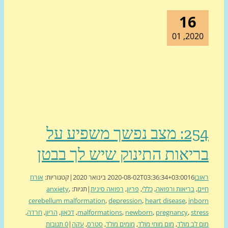
16
2020, 0
254: מצב נפשך משפיע על
יאות התינוק שיש לך בבטן
בן
16 בינואר 2020
2020-08-02T03:36:34+03:00
|
קטגוריות:
אורח
ם
,
בריאות ורפואה
,
כללי
,
פריון
,
רפואה סינית
|
תגיות:
,
anxiety
cerebellum malformation
,
depression
,
heart disease
,
inb
str
,
pregnancy
,
newborn
,
malformations
,
דכאון
,
הריון
,
חרדה
,
 לב מולד
,
מום מוחי מולד
,
מומים מולד
,
סטרס
,
עקה
|
0 תגובות