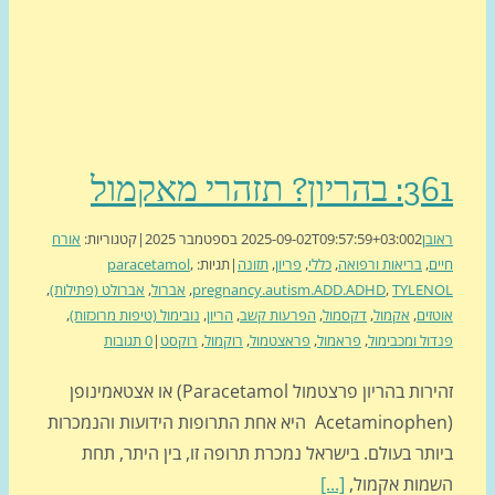
יון? תזהרי מאקמול
בן
2 בספטמבר 2025
2025-09-02T09:57:59+03:00
|
קטגוריות:
אורח
ם
,
בריאות ורפואה
,
כללי
,
פריון
,
תזונה
|
תגיות:
,
paracetamol
TYLEN
,
pregnancy.autism.ADD.ADHD
,
אברול
,
אברולט (פתילות)
,
זים
,
אקמול
,
דקסמול
,
הפרעות קשב
,
הריון
,
נובימול (טיפות מרוכזות)
,
ול ומכבימול
,
פראמול
,
פראצטמול
,
רוקמול
,
רוקסט
|
0 תגובות
זהירות בהריון פרצטמול Paracetamol) או אצטאמינופן
(Acetaminophen היא אחת התרופות הידועות והנמכרות
תר בעולם. בישראל נמכרת תרופה זו, בין היתר, תחת
מות אקמול,
[...]