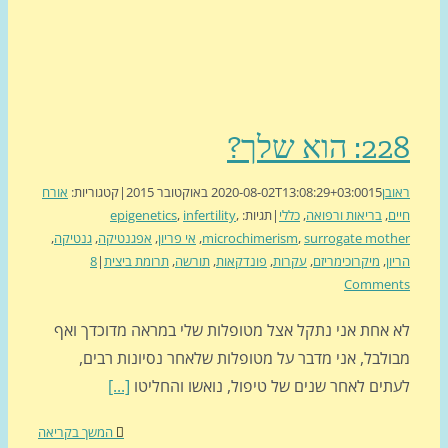
 הוא שלך?
בן
15 באוקטובר 2015
2020-08-02T13:08:29+03:00
|
קטגוריות:
אורח
ם
,
בריאות ורפואה
,
כללי
|
תגיות:
,
infertility
,
epigenetics
surrogate mot
,
microchimerism
,
אי פריון
,
אפגנטיקה
,
גנטיקה
,
ון
,
מיקרוכימריזם
,
עקרות
,
פונדקאות
,
תורשה
,
תרומת ביצית
|
8
Commen
 אחת אני נתקל אצל מטופלות שלי במראה מדוכדך ואף
ולבל, אני מדבר על מטופלות שלאחר נסיונות רבים,
תים לאחר שנים של טיפול, נואשו והחליטו
[...]
המשך בקריאה