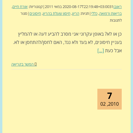
בן
31 במאי 2011
2020-08-17T22:19:48+03:00
|
קטגוריות:
אורח חיים
,
אות ורפואה
,
כללי
|
תגיות:
הריון
,
חיסון שעלת בהריון
,
חיסונים
|
סגור
על
ובות
137:
או לא? באופן עקרוני אני מסרב להביע דעה או להמליץ
על
חיסונים
יין חיסונים, לא בעד ולא נגד, האם לחסן/להתחסן או לא.
והריון
ל כעת
[...]
המשך בקריאה
7
2010, 0