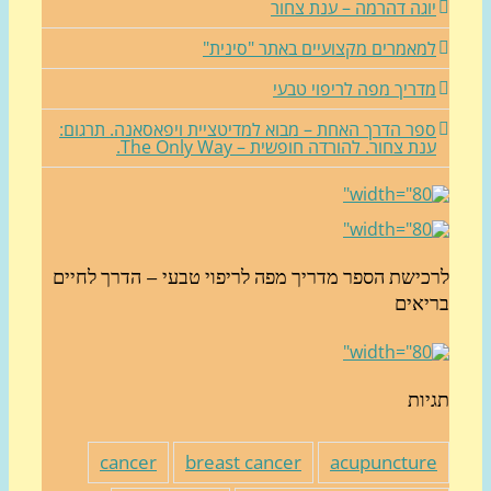
וגה דהרמה – ענת צחור
מאמרים מקצועיים באתר "סינית"
דריך מפה לריפוי טבעי
פר הדרך האחת – מבוא למדיטציית ויפאסאנה. תרגום:
נת צחור. להורדה חופשית – The Only Way.
כישת הספר מדריך מפה לריפוי טבעי – הדרך לחיים
יאים
יות
cancer
breast cancer
acupunctur