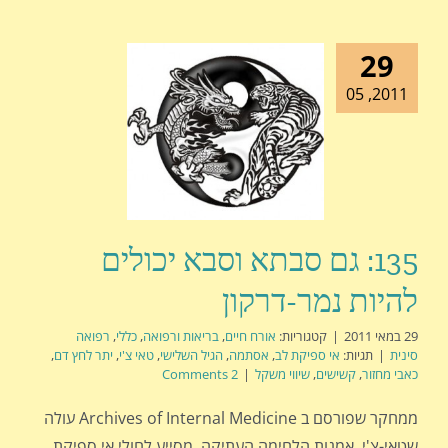
29
2011, 05
135: גם סבתא וסבא יכולים
להיות נמר-דרקון
29 במאי 2011
|
קטגוריות:
אורח חיים
,
בריאות ורפואה
,
כללי
,
רפואה
סינית
|
תגיות:
אי ספיקת לב
,
אסתמה
,
הגיל השלישי
,
טאי צ'י
,
יתר לחץ דם
,
כאבי מחזור
,
קשישים
,
שיווי משקל
|
2 Comments
ממחקר שפורסם ב Archives of Internal Medicine עולה
שטאי-צ'י, אמנות הלחימה העתיקה, מסייע לחולי אי ספיקת