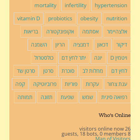
mortality
infertility
hypertension
vitamin D
probiotics
obesity
nutrition
אלצהיימר
אסתמה
אקופונקטורה
בריאות
דיקור
דכאון
דמנציה
הריון
השמנה
ויטמין D
יוגה
יתר לחץ דם
כולסטרול
לחץ דם
מחלות לב
סוכרת
סרטן
סרטן שד
ענת צחור
עקרות
פוריות
פרוביוטיקה
קפה
רפואה סינית
שמש
שפעת
תזונה
תמותה
Who's Online
26 visitors online now
18 bots,
0 members
8 guests,
Map of Visitors