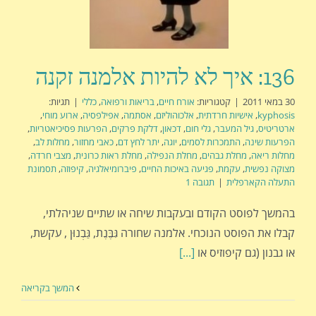
136: איך לא להיות אלמנה זקנה
30 במאי 2011
|
קטגוריות:
אורח חיים
,
בריאות ורפואה
,
כללי
|
תגיות:
kyphosis
,
אישיות חרדתית
,
אלכוהוליזם
,
אסתמה
,
אפילפסיה
,
ארוע מוחי
,
ארטריטיס
,
גיל המעבר
,
גלי חום
,
דכאון
,
דלקת פרקים
,
הפרעות פסיכיאטריות
,
הפרעות שינה
,
התמכרות לסמים
,
יוגה
,
יתר לחץ דם
,
כאבי מחזור
,
מחלות לב
,
מחלות ריאה
,
מחלת גבהים
,
מחלת הנפילה
,
מחלת ראות כרונית
,
מצבי חרדה
,
מצוקה נפשית
,
עקמת
,
פגיעה באיכות החיים
,
פיברומיאלגיה
,
קיפוזה
,
תסמונת
התעלה הקארפלית
|
תגובה 1
בהמשך לפוסט הקודם ובעקבות שיחה או שתיים שניהלתי,
קבלו את הפוסט הנוכחי. אלמנה שחורה גִּבֶּנֶת, גַּבְנוּן , עקשת,
או גבנון (גם קיפוזיס או
[...]
המשך בקריאה