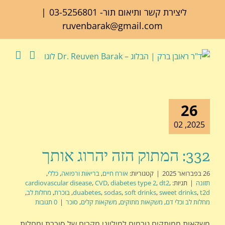
לג
ליצירת קשר ותיאום תור-
03-5256801
|
תוכן
ruvenbarak@gmail.com
26
2025, 02
332: המתוק הזה יהרוג אותך
26 בפברואר 2025
|
קטגוריות:
אורח חיים
,
בריאות ורפואה
,
כללי
,
תזונה
|
תגיות:
,
dt2
,
diabetes type 2
,
CVD
,
cardiovascular disease
t2d
,
sweet drinks
,
soft drinks
,
sodas
,
duabetes
,
בוכרת
,
מחלות לב
,
מחלות לב וכלי דם
,
משקאות מתוקים
,
משקאות קלים
,
סוכר
|
0 תגובות
משקאות ממותקים גורמים למיליוני מקרים של סוכרת ומחלות