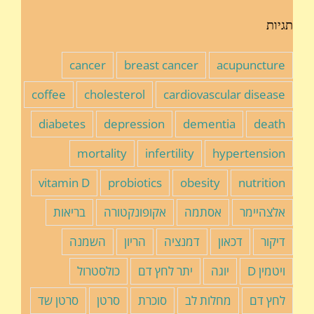
תגיות
cancer
breast cancer
acupuncture
coffee
cholesterol
cardiovascular disease
diabetes
depression
dementia
death
mortality
infertility
hypertension
vitamin D
probiotics
obesity
nutrition
אלצהיימר
אסתמה
אקופונקטורה
בריאות
דיקור
דכאון
דמנציה
הריון
השמנה
ויטמין D
יוגה
יתר לחץ דם
כולסטרול
לחץ דם
מחלות לב
סוכרת
סרטן
סרטן שד