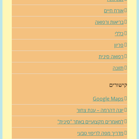
ורח חיים
ריאות ורפואה
ללי
ריון
פואה סינית
זונה
שורים
Google Map
וגה דהרמה – ענת צחור
מאמרים מקצועיים באתר "סינית"
דריך מפה לריפוי טבעי