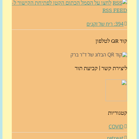
לחצו על הסמל הכתום הקטן לפתיחת הקישור ל-
RSS FE
3: ריח של זקנים
לטלפון
צירת קשר | קביעת תור
גוריות
COVI
retrea