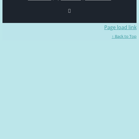
Facebook
Page loa
Back