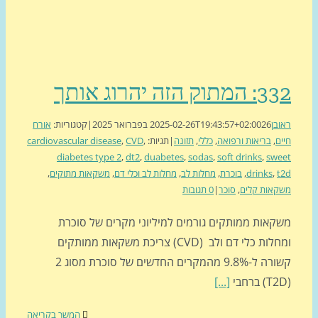
וק הזה יהרוג אותך
בן
26 בפברואר 2025
2025-02-26T19:43:57+02:00
|
קטגוריות:
אורח
ם
,
בריאות ורפואה
,
כללי
,
תזונה
|
תגיות:
,
CVD
,
cardiovascular disease
diabetes type 2
,
dt2
,
duabetes
,
sodas
,
soft drinks
,
swe
,
drinks
,
בוכרת
,
מחלות לב
,
מחלות לב וכלי דם
,
משקאות מתוקים
,
אות קלים
,
סוכר
|
0 תגובות
קאות ממותקים גורמים למיליוני מקרים של סוכרת
ומחלות כלי דם ולב (CVD) צריכת משקאות ממותקים
קשורה ל-9.8% מהמקרים החדשים של סוכרת מסוג 2
[...]
המשך בקריאה