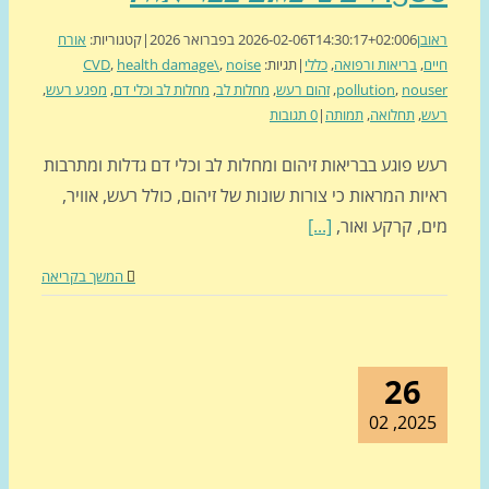
בן
6 בפברואר 2026
2026-02-06T14:30:17+02:00
|
קטגוריות:
אורח
ם
,
בריאות ורפואה
,
כללי
|
תגיות:
noise
,
health damage\
,
CVD
nous
,
pollution
,
זהום רעש
,
מחלות לב
,
מחלות לב וכלי דם
,
מפגע רעש
,
ש
,
תחלואה
,
תמותה
|
0 תגובות
 פוגע בבריאות זיהום ומחלות לב וכלי דם גדלות ומתרבות
ות המראות כי צורות שונות של זיהום, כולל רעש, אוויר,
ם, קרקע ואור,
[...]
המשך בקריאה
26
2025, 0