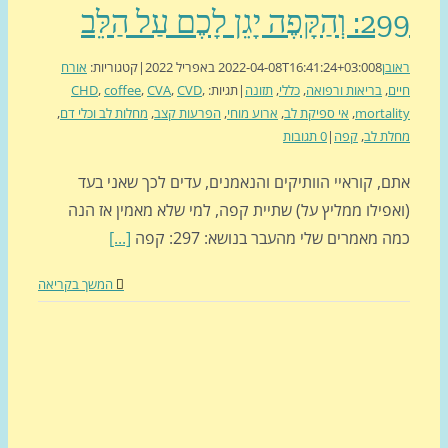
ָפֶה יָגֵן לָכֶם עַל הַלֵּב
בן
8 באפריל 2022
2022-04-08T16:41:24+03:00
|
קטגוריות:
אורח
ם
,
בריאות ורפואה
,
כללי
,
תזונה
|
תגיות:
,
CVD
,
CVA
,
coffee
,
CHD
mortal
,
אי ספיקת לב
,
ארוע מוחי
,
הפרעות קצב
,
מחלות לב וכלי דם
,
ת לב
,
קפה
|
0 תגובות
, קוראיי הוותיקים והנאמנים, עדים לכך שאני בעד
פילו ממליץ על) שתיית קפה, למי שלא מאמין אז הנה
 מאמרים שלי מהעבר בנושא: 297: קפה
[...]
המשך בקריאה