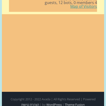
12 bots,
0 member
Map of Visito
Copyright 2012 - 2022 Avada | All Rights Reserved | Power
Theme Fusion
|
WordPress
by
|
הצהרת נגישות