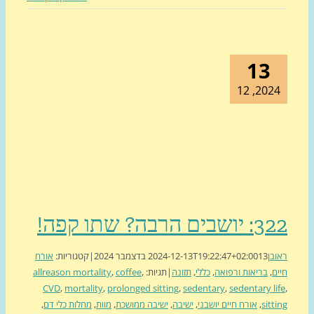
13
2024, 1
בים הרבה? שתו קפה!
בן
13 בדצמבר 2024
2024-12-13T19:22:47+02:00
|
קטגוריות:
אורח
ם
,
בריאות ורפואה
,
כללי
,
תזונה
|
תגיות:
,
coffee
,
allreason mortality
CVD
,
mortality
,
prolonged sitting
,
sedentary
,
sedentary li
sitt
,
אורח חיים יושבני
,
ישיבה
,
ישיבה ממושכת
,
מוות
,
מחלות כלי דם
,