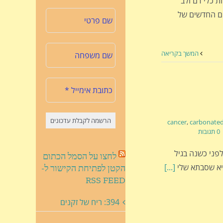
 כלי דם ולב
תקים קשורה ל-9.8% מהמקרים החדשים של
המשך בקריאה
cancer
,
carbonated
0 תגובות
פני כשנה בגיל
לחצו על הסמל הכתום
[...]
הקטן לפתיחת הקישור ל-
RSS FEED
394: ריח של זקנים