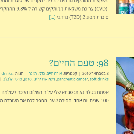
משקאות ממותקים גורמים למיליוני מקרים של סוכרת ומחלות
(CVD) צריכת משקאות ממו
סוכרת מסוג 2 (T2D) ברחבי
[...]
98: טעם החיים?
8 בפברואר 2010
|
קטגוריות:
אורח חיים
,
כללי
,
תזונה
|
תגיות:
,
 drinks
soft drinks
,
pancreatic cancer
,
משקאות קלים
,
סרטן
,
סרטן הלבלב
|
אפתח בגילוי נאות: סבתא שלי עליה השלום הלכה לעולמה ל
100 שנים יום אחד. הסיבה שאני מספר לכם את העובדה היא שסבתא שלי