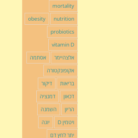
mortality
obesity
nutrition
probiotics
vitamin D
אלצהיימר
אסתמה
אקופונקטורה
בריאות
דיקור
דכאון
דמנציה
הריון
השמנה
ויטמין D
יוגה
יתר לחץ דם