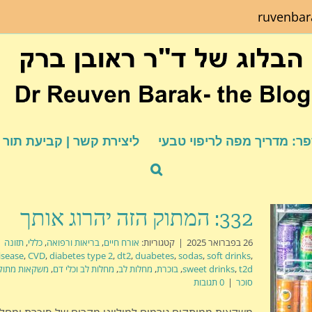
ruvenba
ר: מדריך מפה לריפוי טבעי
ליצירת קשר | קביעת תור
332: המתוק הזה יהרוג אותך
26 בפברואר 2025
|
קטגוריות:
אורח חיים
,
בריאות ורפואה
,
כללי
,
תזונה
|
isease
,
CVD
,
diabetes type 2
,
dt2
,
duabetes
,
sodas
,
soft drinks
,
t2d
,
sweet drinks
,
בוכרת
,
מחלות לב
,
מחלות לב וכלי דם
,
משקאות מתוק
סוכר
|
0 תגובות