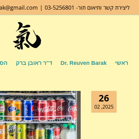
לג
ליצירת קשר ותיאום תור-
03-5256801
|
rak@gmail.com
תוכן
ראשי
Dr. Reuven Barak
ד"ר ראובן ברק
הספ
26
2025, 02