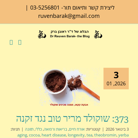
לג
ליצירת קשר ותיאום תור-
03-5256801
|
תוכן
ruvenbarak@gmail.com
3
2026, 01
373: שוקולד מריר טוב נגד זקנה
3 בינואר 2026
|
קטגוריות:
אורח חיים
,
בריאות ורפואה
,
כללי
,
תזונה
|
תגיות:
aging
,
cocoa
,
heart disease
,
longevity
,
tea
,
theobromin
,
yerba