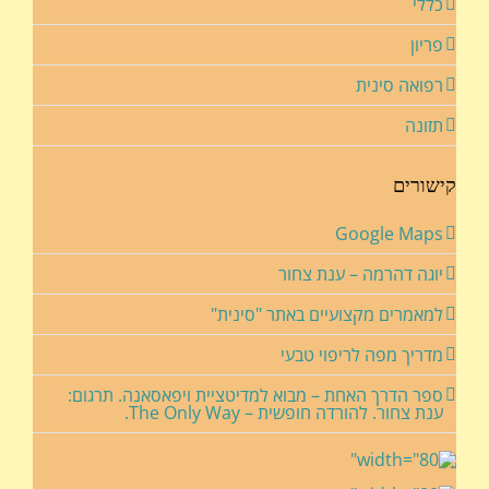
כללי
פריון
רפואה סינית
תזונה
קישורים
Google Maps
יוגה דהרמה – ענת צחור
למאמרים מקצועיים באתר "סינית"
מדריך מפה לריפוי טבעי
ספר הדרך האחת – מבוא למדיטציית ויפאסאנה. תרגום:
ענת צחור. להורדה חופשית – The Only Way.