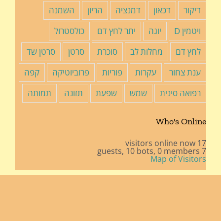
דיקור
דכאון
דמנציה
הריון
השמנה
ויטמין D
יוגה
יתר לחץ דם
כולסטרול
לחץ דם
מחלות לב
סוכרת
סרטן
סרטן שד
ענת צחור
עקרות
פוריות
פרוביוטיקה
קפה
רפואה סינית
שמש
שפעת
תזונה
תמותה
Who's Online
17 visitors online now
10 bots,
0 members
7 guests,
Map of Visitors