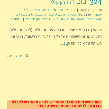
324: בזכות הקקאו
28 בדצמבר 2024
|
קטגוריות:
אורח חיים
,
בריאות ורפואה
,
כללי
,
תזונה
|
תגיות:
,
dark chocolate
,
chocolate
,
cacao
,
antioxidants
nitric oxide
,
flavanols
,
בריאות
,
קקאו
,
שוקולד
,
שוקולד מריר
|
0 תגובות
זה הולך ככה: אני יושב במרפאה עם מטופל/ת (לרוב מטופלת)
חדשה, אנחנו משוחחים על כל מיני "ענייני בריאות", מגיע זמן
השיחה על אוכל, מה כן,
[...]
המשך בקריאה
לאור השינויים במבנה האתר
יש להרשם מחדש לקבלת
עדכונים.
לרשותכם טופס הרשמה קצר: