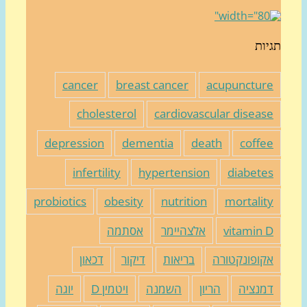
יות
cancer
breast cancer
acupunctur
cholesterol
cardiovascular diseas
depression
dementia
death
coffe
infertility
hypertension
diabete
probiotics
obesity
nutrition
mortalit
vitamin 
אלצהיימר
אסתמה
קופונקטורה
בריאות
דיקור
דכאון
מנציה
הריון
השמנה
ויטמין D
יוגה