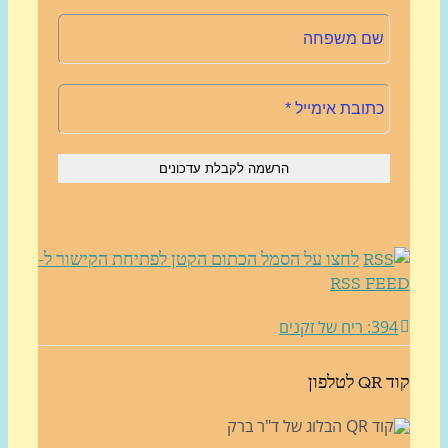
לחצו על הסמל הכתום הקטן לפתיחת הקישור ל-
RSS FE
3: ריח של זקנים
לטלפון