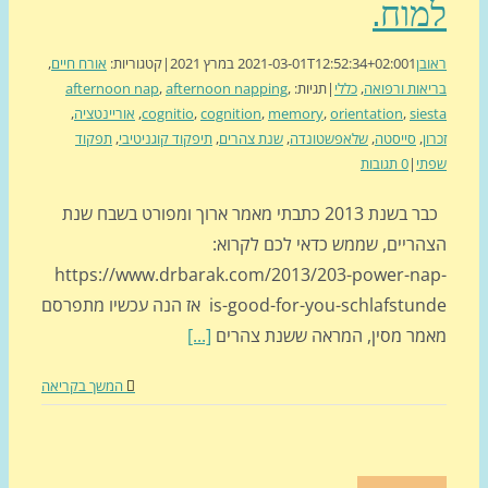
וח.
בן
1 במרץ 2021
2021-03-01T12:52:34+02:00
|
קטגוריות:
אורח חיים
,
אות ורפואה
,
כללי
|
תגיות:
,
afternoon napping
,
afternoon nap
sie
,
orientation
,
memory
,
cognition
,
cognitio
,
אוריינטציה
,
ן
,
סייסטה
,
שלאפשטונדה
,
שנת צהרים
,
תיפקוד קוגניטיבי
,
תפקוד
תי
|
0 תגובות
כבר בשנת 2013 כתבתי מאמר ארוך ומפורט בשבח שנת
הריים, שממש כדאי לכם לקרוא:
https://www.drbarak.com/2013/203-power-na
is-good-for-you-schlafstunde אז הנה עכשיו מתפרסם
מר מסין, המראה ששנת צהרים
[...]
המשך בקריאה