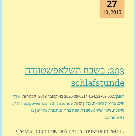
27
2013, 1
203: בשבח השלאפשטונדה
schlafstund
בן
27 באוקטובר 2013
2020-08-02T14:54:53+03:00
|
קטגוריות:
אורח
ם
,
בריאות ורפואה
,
כללי
|
תגיות:
schlafstunde
,
nap'powernap
,
זכרון
,
סטה
,
ריכוז
,
שלאפשטונדה
,
שנת צהריים
,
תנומת צהריים
|
13
Commen
 באולימפוס ישנים בצהריים לפני שנים מספר הגיע אליי