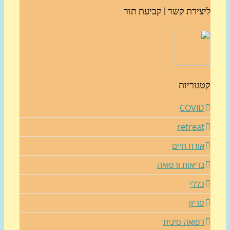
צירת קשר | קביעת תור
גוריות
COVI
retrea
ורח חיים
ריאות ורפואה
ללי
ריון
פואה סינית