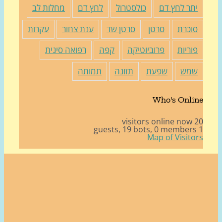
תר לחץ דם
כולסטרול
לחץ דם
מחלות לב
וכרת
סרטן
סרטן שד
ענת צחור
עקרות
וריות
פרוביוטיקה
קפה
רפואה סינית
מש
שפעת
תזונה
תמותה
Who's Onli
20 v
19 bots,
0 member
Map of Visito