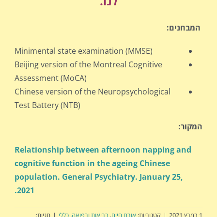
לנו.
המבחנים:
Minimental state examination (MMSE)
Beijing version of the Montreal Cognitive
Assessment (MoCA)
Chinese version of the Neuropsychological
Test Battery (NTB)
המקור:
Relationship between afternoon napping and
cognitive function in the ageing Chinese
population. General Psychiatry. January 25,
.
2021
1 במרץ 2021
|
קטגוריות:
אורח חיים
,
בריאות ורפואה
,
כללי
|
תגיות: