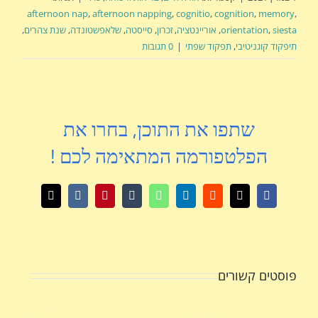
afternoon nap
,
afternoon napping
,
cognitio
,
cognition
,
memory
,
siesta
,
orientation
,
אוריינטציה
,
זכרון
,
סייסטה
,
שלאפשטונדה
,
שנת צהרים
,
תיפקוד קוגניטיבי
,
תפקוד שפתי
|
0 תגובות
שתפו את התוכן, בחרו את
הפלטפורמה המתאימה לכם !
X
Facebook
Reddit
LinkedIn
WhatsApp
Tumblr
Pinterest
Vk
כתובת
דואר
אלקטרוני
פוסטים קשורים