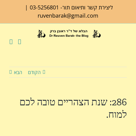
לג
ליצירת קשר ותיאום תור-
03-5256801
|
תוכן
ruvenbarak@gmail.com
הקודם
הבא
286: שנת הצהריים טובה לכם
למוח.