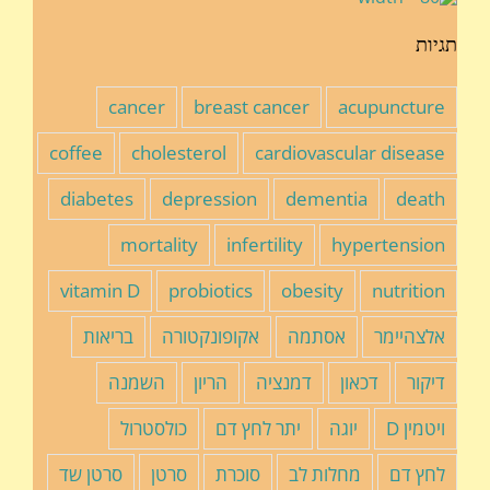
תגיות
cancer
breast cancer
acupuncture
coffee
cholesterol
cardiovascular disease
diabetes
depression
dementia
death
mortality
infertility
hypertension
vitamin D
probiotics
obesity
nutrition
אלצהיימר
אסתמה
אקופונקטורה
בריאות
דיקור
דכאון
דמנציה
הריון
השמנה
ויטמין D
יוגה
יתר לחץ דם
כולסטרול
לחץ דם
מחלות לב
סוכרת
סרטן
סרטן שד