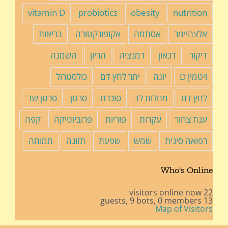
vitamin D
probiotics
obesity
nutrition
אלצהיימר
אסתמה
אקופונקטורה
בריאות
דיקור
דכאון
דמנציה
הריון
השמנה
ויטמין D
יוגה
יתר לחץ דם
כולסטרול
לחץ דם
מחלות לב
סוכרת
סרטן
סרטן שד
ענת צחור
עקרות
פוריות
פרוביוטיקה
קפה
רפואה סינית
שמש
שפעת
תזונה
תמותה
Who's Online
22 visitors online now
9 bots,
0 members
13 guests,
Map of Visitors