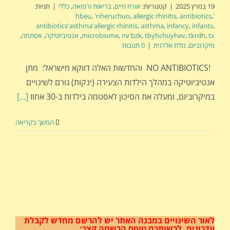
19 במרץ 2025
|
קטגוריות:
אורח חיים
,
בריאות ורפואה
,
כללי
|
תגיות:
,
'nheruchuo
,
allergic rhinitis
,
antibiotics
,
'hbeu
antibiotics'asthma'allergic rhinitis
,
asthma
,
infancy
,
infants
,
tx
,
tkrdh
,
tbyhchuyhev
,
nv'bzk
,
microbiome
,
אנטיביוטיקה
,
אסתמה
,
מיקרוביום
,
נזלת אלרגית
|
0 תגובות
!NO ANTIBIOTICS והחדשות האלה דווקא מישראל: מתן
אנטיביוטיקה במהלך הילדות הצעירה (ינקות) גורם לשינויים
במיקרוביום, ומעלה את הסיכון לאסטמה בילדות ב-30 אחוז
[...]
המשך בקריאה
לאור השינויים במבנה האתר
יש להרשם מחדש לקבלת
עדכונים.
לרשותכם טופס הרשמה קצר: