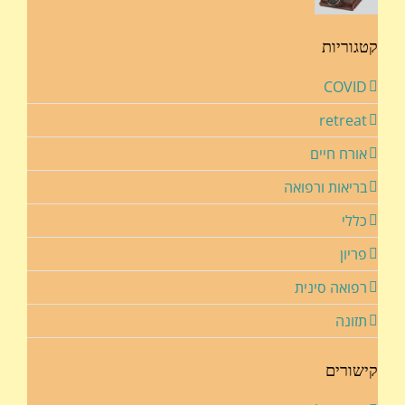
קטגוריות
COVID
retreat
אורח חיים
בריאות ורפואה
כללי
פריון
רפואה סינית
תזונה
קישורים