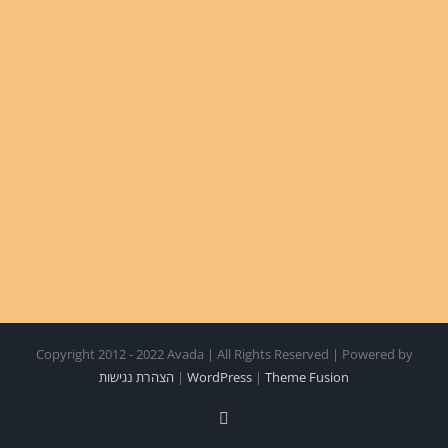
Copyright 2012 - 2022 Avada | All Rights Reserved | Powered by
Theme Fusion
|
WordPress
|
הצהרת נגישות
Facebook