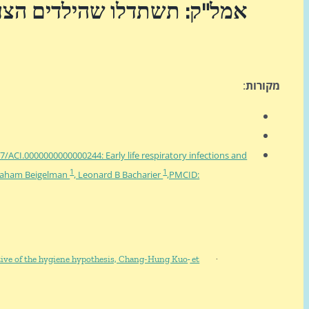
אמל"ק: תשתדלו שהילדים הצעי
מקורות
:
97/ACI.0000000000000244: Early life respiratory infections and
1
1
Avraham Beigelman
, Leonard B Bacharier
,PMCID:
ective of the hygiene hypothesis, Chang-Hung Kuo
et
·