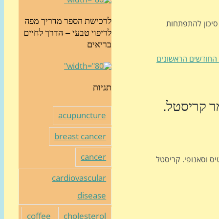
לרכישת הספר מדריך מפה
סיכון להתפתחות
לריפוי טבעי – הדרך לחיים
בריאים
 החודשים הראשונים
תגיות
ר קריסטל.
acupuncture
breast cancer
cancer
R, וקיבל דמי נואם מאסטרזנקה, נוברטיס וסאנופי. קריסטל
cardiovascular
disease
coffee
cholesterol