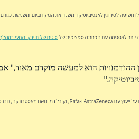
ו חשיפה לסירוגין לאנטיביוטיקה משנה את המיקרוביום ומשמשת כגורם 
סוגים של חיידקי המעי במהלך
ההזדמנויות הוא למעשה מוקדם מאוד," אמ
ביוטיקה."
מחקר זה מומן על ידי מכון הלב, הריאות והדם הלאומי. בייגלמן דיווח על ייעוץ עם AstraZeneca ו-afa