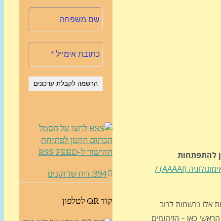
לחצו על הסמל
הכתום הקטן לפתיחת
הקישור ל-RSS FEED
ן להתפתחות
במפגש השנתי של האקדמיה האמריקאית לאלרגיה, אסטמה ואימונולוגיה (AAAAI) /
394: ריח של זקנים
קוד QR לטלפון
ות אלו נרשמות לרוב
הראשי כאן – הזיהומים