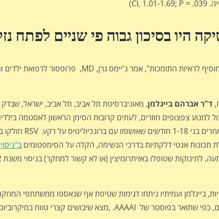
קה היו בסיכון גבוה פי שניים לפתח נז
"הקשר בין שימוש באנטיביוטיקה לאסטמה משכנע, והפוסטר הזה מוסיף לראיות התומכות", אמ
,
ד"ר אברהם בייגלמן
, מאוניברסיטת תל אביב, תל אביב, ישראל, שבדק
רמיצין) לתינוקות עם וירוס סינציטיאלי נשימתי חמור (RSV) יכול למנוע צפצופים חוזרים, לעתים קרובות הסימן הראשון 
, על 200 ילדים בריאים אחרים בני 
ב"ניסוי 
שבועיים לאחר טיפולי המחקר ו-6 חודשים לאחר מכן. הניתוח שלהם, כפי שתואר בפוסטר של AAAAI. ,מצ