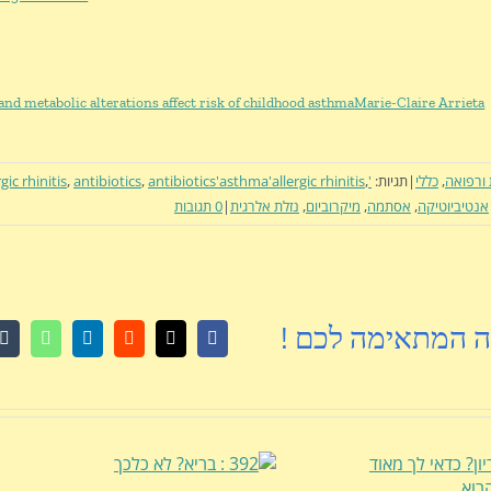
and metabolic alterations affect risk of childhood asthma
Marie-Claire Arrieta,
 ורפואה
,
כללי
|
תגיות:
'hbeu
,
antibiotics'asthma'allergic rhinitis
,
antibiotics
,
rgic rhinitis
אנטיביוטיקה
,
אסתמה
,
מיקרוביום
,
נזלת אלרגית
|
0 תגובות
ה המתאימה לכם !
r
atsApp
LinkedIn
Reddit
Facebook
X