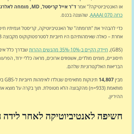
או האנטיביוטיקה?" אמר
ד"ר אייל קריסטל
, MD,
מומחה לאלרגיה
כרזה AAAAI 070
. שהוצגה בכנס.
כדי להבהיר את "תרומתה" של האנטיביוטיקה, קריסטל ועמיתיו חיפ
אחרת – כאלה שאימהותיהם היו חיוביות לסטרפטוקוקוס מקבוצה B
(GBS),
חיידק הקיים ב-10%-35% מהנשים
ההרות
שבדרך כלל אינו 
חיסוניים, מומים מולדים, אשפוזים ארוכים, מראה כללי ירוד, הפרע
הבריאות האלקטרוניות שלהם.
מבין
14,807
מותאמת (n=933) מהקבוצה הלא מטופלת. תוך בקרה על 
ההיריון,
חשיפה
לאנטיביוטיקה לאחר לידה הייתה 