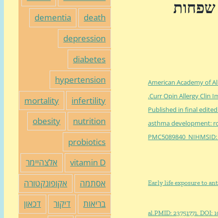
 שפחות
dementia
death
depression
diabetes
hypertension
American Academy of Al
Curr Opin Allergy Clin I
mortality
infertility
Published in final edite
obesity
nutrition
asthma development: rol
PMC5089840 NIHMSID:
probiotics
vitamin D
אלצהיימר
אסתמה
אקופונקטורה
Early life exposure to an
בריאות
דיקור
דכאון
al.PMID: 23751771. DOI: 1