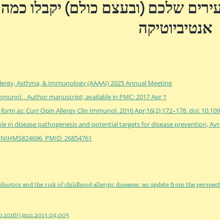
רים שלכם (ובעצם כולם) יקבלו כמה
אנטיביוטיקה
lergy, Asthma, & Immunology (AAAAI) 2025 Annual Meeting
mmunol. . Author manuscript; available in PMC: 2017 Apr 1.
d form as: Curr Opin Allergy Clin Immunol. 2016 Apr;16(2):172–178. doi: 10.10
e in disease pathogenesis and potential targets for disease prevention, 
 NIHMS824696 PMID: 26854761
tibiotics and the risk of childhood allergic diseases: an update from the persp
0.1016/j.jmii.2013.04.005