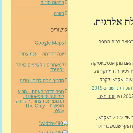
רפואה סינית
תזונה
לת אלרגית
.
קישורים
ר ג'יימס גרן, MD, פרופסור לרפואת ילדים ורפואה בבית הספר
Google Maps
יוגה דהרמה – ענת צחור
 האם מתן אנטיביוטיקה
למאמרים מקצועיים באתר
"סינית"
לאסטמה בילדים צעירים. במחקר זה,
1-18 חודשים שאושפזו עם ברונכיוליטיס על רקע RSV חולקו באופן אקראי לקבל
מדריך מפה לריפוי טבעי
הוכחת מושג" ב-2015
ספר הדרך האחת – מבוא
יותר מצבי
למדיטציית ויפאסאנה.
תרגום: ענת צחור. להורדה
חופשית – The Only
Way.
כדי לחקור שינויים במיקרוביום כמנגנון אפשרי לתוצאות הבלתי צפויות, בייגלמן ועמיתיו ניתחו דגימות שטיפת אף שנאספו ממשתתפי המחקר של 2022 באקראי,
א שיבושים קצרי טווח במיקרוביום האף שנמשכו יותר