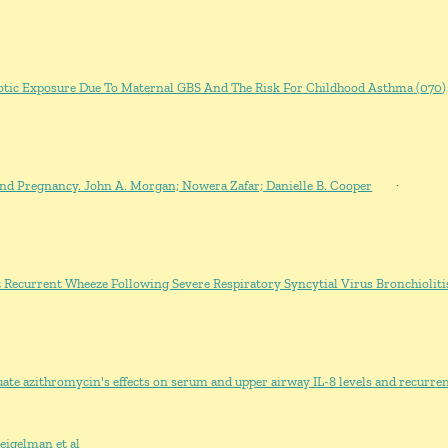
(070) Isolated Perinatal Antibiotic Exposure Due To Maternal GBS And The Risk For Childhood Asthma
nd Pregnancy. John A. Morgan; Nowera Zafar; Danielle B. Cooper.
·
 Recurrent Wheeze Following Severe Respiratory Syncytial Virus Bronchioliti
uate azithromycin's effects on serum and upper airway IL-8 levels and recurren
igelman et al.