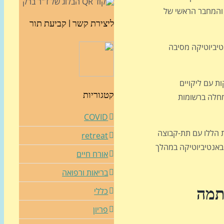
 והמחבר הראשי של
ליצירת קשר | קביעת תור
טיביוטיקה מסיבה
ות עם ליקויים
קטגוריות
למחלה ברשומות
COVID
וקרים השוו את התינוקות הללו עם תת-קבוצה
retreat
וש באנטיביוטיקה במהלך
אורח חיים
בריאות ורפואה
כללי
פריון