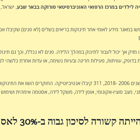
 לילדים במרכז הרפואי האוניברסיטאי סורוקה בבאר שבע
, ישראל,
שו במאגר מידע לאומי אחר תינוקות בריאים בשלים (לא פגים) שקיבלו אנ
מזיק אך יכול לעבור לתינוק במהלך הלידה. פגים לא נכללו, וכך גם תינוק
ות בדופק, עוויתות, פעילות חריגה ובעיות נשימה, או עדות אחרת כלשהי 
תינוקות מתאימים שנולדו לאימהות חיוביות ל-GBS בשנים 2006 -2018, 311 קיבלו אנטיביוטיקה. הח
מוצא אתני, מצב סוציו-אקונומי, אופן לידה, משקל לידה, אסטמה אימהית ושימ
קשורה לסיכון גבוה ב-30% לאסתמה