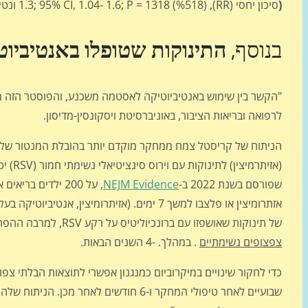
(
סיכון יחסי (RR), 1.3; 95% CI, 1.04- 1.6; P = 1318 (%518) ונטייה. CI, 1.01-1.69; P = .039)
בנוסף,
התינוקות שטופלו באנטיביוטי
לרפואה ובריאות הציבור, באוניברסיטת ויסקונסין-מדיסון.
הניתוח של קריסטל צמח ממחקר מוקדם יותר בהובלת המנטור שלו
(אזית
שפורסם בשנת 2022 ב-
NEJM Evidence
אזתרומיצין או פלצבו למשך 7 ימים. (אזיתרומיצין, אנטיביוטיקה בעלת תכונות אנטי דלקתיות בדרכי הנשימה, הקלה על הסימפטומים
של תינוקות שאושפזו עם ברונכיוליטיס על רקע RSV, למרבה ההפתעה, לתינוקות שטופלו באזיתרומיצין (או לא קשור למחקר) בניסוי משנת 2002 היו
צפצופים נשימתיים
. במהלך. -4 השנים הבאות.