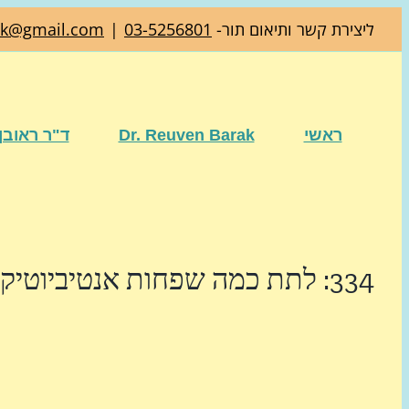
דלג
ליצירת קשר ותיאום תור-
03-5256801
|
ak@gmail.com
לתוכן
ראשי
Dr. Reuven Barak
ד"ר ראובן
334: לתת כמה שפחות אנטיביוטיקה לתנוקות