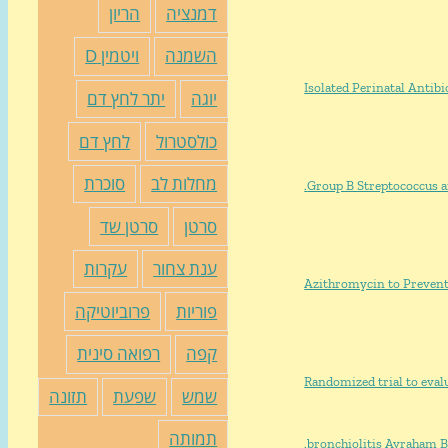
דמנציה
הריון
השמנה
ויטמין D
יוגה
יתר לחץ דם
כולסטרול
לחץ דם
מחלות לב
סוכרת
Group B Streptococcus a
סרטן
סרטן שד
ענת צחור
עקרות
Azithromycin to Prevent
פוריות
פרוביוטיקה
קפה
רפואה סינית
Randomized trial to eval
שמש
שפעת
תזונה
תמותה
bronchiolitis
Avraham Be