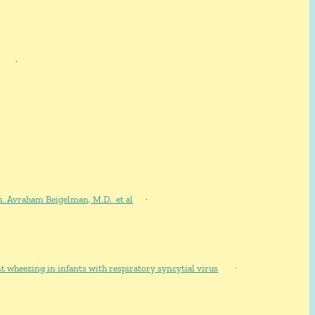
·
s. Avraham Beigelman, M.D. et al
·
t wheezing in infants with respiratory syncytial virus
·