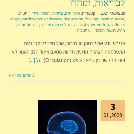
לבריאות, תזהרו
28 בינואר 2021
|
קטגוריות:
אורח חיים
,
בריאות ורפואה
,
כללי
|
תגיות:
anger
,
cardiovascular disease
,
depression
,
feelings
,
heart disease
,
sadness
,
hypertension
,
חרדה
,
יתר לחץ דם
,
כעס
,
לחץ דם
,
מחלות לב
,
מתח
,
רגשות
,
תסכול
|
0 תגובות
אני לא יודע אם לצחוק או לבכות, אבל חייב לשתף: כעת
התפרסמה הצהרה מדעית חדשה מטעם איגוד הלב האמריקאי
אודות הקשר בין גוף-לב-נפש (Circulation), על
[...]
המשך בקריאה
3
2020, 01