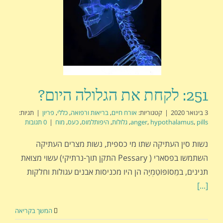
251: לקחת את הגלולה היום?
3 בינואר 2020
|
קטגוריות:
אורח חיים
,
בריאות ורפואה
,
כללי
,
פריון
|
תגיות:
pills
,
hypothalamus
,
anger
,
גלולות
,
היפותלמוס
,
כעס
,
מוח
|
0 תגובות
נשות סין העתיקה שתו מי כספית, נשות מצרים העתיקה
השתמשו בפסארי ( Pessary התקן תוך-נרתיקי) עשוי מצואת
תנינים, במֵסוֹפּוֹטַמְיָה הן היו מכניסות אבנים עגולות וחלקות
[...]
המשך בקריאה