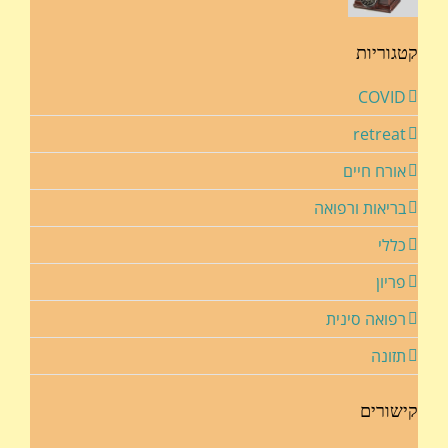
קטגוריות
COVID
retreat
אורח חיים
בריאות ורפואה
כללי
פריון
רפואה סינית
תזונה
קישורים