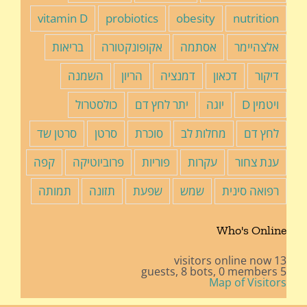
vitamin D
probiotics
obesity
nutrition
אלצהיימר
אסתמה
אקופונקטורה
בריאות
דיקור
דכאון
דמנציה
הריון
השמנה
ויטמין D
יוגה
יתר לחץ דם
כולסטרול
לחץ דם
מחלות לב
סוכרת
סרטן
סרטן שד
ענת צחור
עקרות
פוריות
פרוביוטיקה
קפה
רפואה סינית
שמש
שפעת
תזונה
תמותה
Who's Online
13 visitors online now
8 bots,
0 members
5 guests,
Map of Visitors